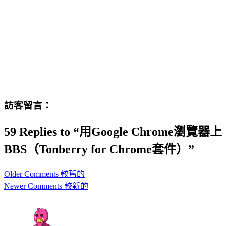
訪客留言：
59 Replies to “用Google Chrome瀏覽器上
BBS（Tonberry for Chrome套件）”
Comment
Older Comments 較舊的
navigation
Newer Comments 較新的