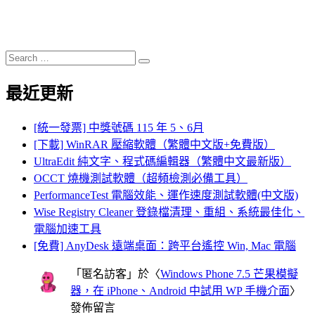
Search
Search
for:
最近更新
[統一發票] 中獎號碼 115 年 5、6月
[下載] WinRAR 壓縮軟體（繁體中文版+免費版）
UltraEdit 純文字、程式碼編輯器（繁體中文最新版）
OCCT 燒機測試軟體（超頻檢測必備工具）
PerformanceTest 電腦效能、運作速度測試軟體(中文版)
Wise Registry Cleaner 登錄檔清理、重組、系統最佳化、
電腦加速工具
[免費] AnyDesk 遠端桌面：跨平台遙控 Win, Mac 電腦
「
匿名訪客
」於〈
Windows Phone 7.5 芒果模擬
器，在 iPhone、Android 中試用 WP 手機介面
〉
發佈留言