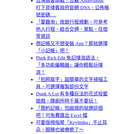
台灣駭客開戰！台籍 Anonymous
打下菲律賓政府官網 DNS、公佈帳
號密碼….
「愛趣淘」旅遊行程規劃，可參考
他人行程、結合交通、景點、住宿
等資訊
想記帳又不想安裝 App？那就選擇
「小記帳」吧！
Plurk Rich Edit 免記噗浪語法，
「多功能編輯器」讓你輕鬆玩噗
浪！
「拍照取字」超簡單的文字掃描工
具，可選擇複製部份文字
Dunk A Lot 有多種玩法的花式投籃
遊戲，蹲廁所時千萬不要玩！
「簡約記帳」怕麻煩的就選這個
吧！可免費匯出 Excel 檔
可愛版拇指琴「Keylimba」不止耳
朵，眼睛也被療癒了～