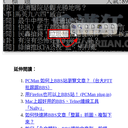
延伸閱讀：
PCMan 如何上BBS站瀏覽文章？（台大PTT
批踢踢BBS）
用Firefox也可以上BBS站！ (PCMan plug-in)
Mac上超好用的BBS、Telnet連線工具
「Nally」
如何快速將BBS文章「整篇」抓圖、複製下
來？