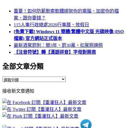
重要！如何防範勒索軟體綁架你的電腦、加密你的檔
案、跟你要錢？
115人事行政總處2026行事曆、放假日
[免費下載] Windows 11 簡體/繁體中文版 光碟映像 (ISO
檔案) 官方網站正式版本
最新酒駕罰則：關3年、罰30萬、扣駕照牌照
【注音符號】轉【漢語拼音】字母對照表
全部文章分類
全
部
接收新文章通知
文
章
分
類