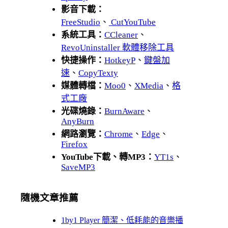
影音下載：
FreeStudio
、
CutYouTube
系統工具：
CCleaner
、
RevoUninstaller 軟體移除工具
快捷操作：
HotkeyP
、
鍵盤加
速
、
CopyTexty
媒體轉檔：
Moo0
、
XMedia
、
格
式工廠
光碟燒錄：
BurnAware
、
AnyBurn
網路瀏覽：
Chrome
、
Edge
、
Firefox
YouTube下載、轉MP3：
YT1s
、
SaveMP3
隨機文章推薦
1by1 Player 簡潔、低耗能的音樂播