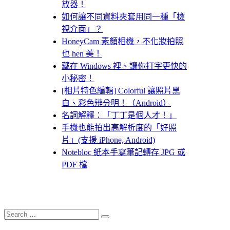
放器！
如何讓不同資料夾套用同一種「檢
視介面」？
HoneyCam 素顏相機，不化妝拍照
也 hen 美！
藏在 Windows 裡、讓你打字更快的
小秘密！
[相片特色編輯] Colorful 讓照片黑
白、彩色辨分明！（Android）
名詞解釋：「丁丁是個人才！」
手機也能拍出高解析度的「好照
片」(支援 iPhone, Android)
Notebloc 紙本手寫筆記轉存 JPG 或
PDF 檔
Search
Search
for: