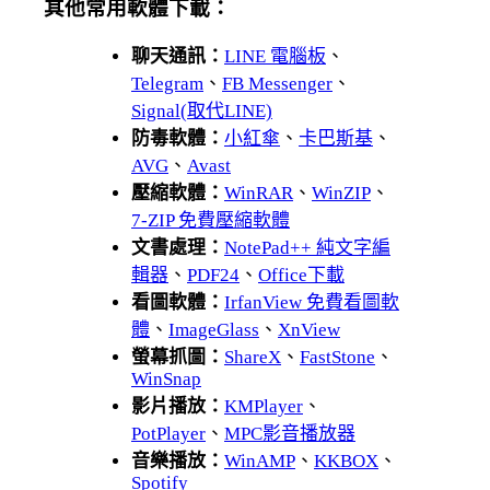
其他常用軟體下載：
聊天通訊：
LINE 電腦板
、
Telegram
、
FB Messenger
、
Signal(取代LINE)
防毒軟體：
小紅傘
、
卡巴斯基
、
AVG
、
Avast
壓縮軟體：
WinRAR
、
WinZIP
、
7-ZIP 免費壓縮軟體
文書處理：
NotePad++ 純文字編
輯器
、
PDF24
、
Office下載
看圖軟體：
IrfanView 免費看圖軟
體
、
ImageGlass
、
XnView
螢幕抓圖：
ShareX
、
FastStone
、
WinSnap
影片播放：
KMPlayer
、
PotPlayer
、
MPC影音播放器
音樂播放：
WinAMP
、
KKBOX
、
Spotify