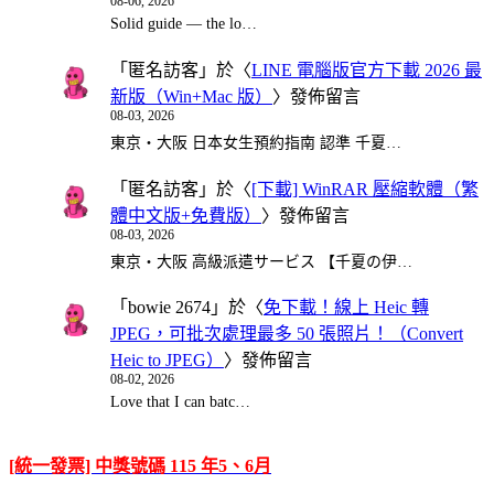
08-06, 2026
Solid guide — the lo…
「
匿名訪客
」於〈
LINE 電腦版官方下載 2026 最
新版（Win+Mac 版）
〉發佈留言
08-03, 2026
東京・大阪 日本女生預約指南 認準 千夏…
「
匿名訪客
」於〈
[下載] WinRAR 壓縮軟體（繁
體中文版+免費版）
〉發佈留言
08-03, 2026
東京・大阪 高級派遣サービス 【千夏の伊…
「
bowie 2674
」於〈
免下載！線上 Heic 轉
JPEG，可批次處理最多 50 張照片！（Convert
Heic to JPEG）
〉發佈留言
08-02, 2026
Love that I can batc…
[統一發票] 中獎號碼 115 年5、6月