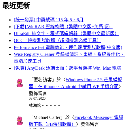
最近更新
[統一發票] 中獎號碼 115 年 5、6月
[下載] WinRAR 壓縮軟體（繁體中文版+免費版）
UltraEdit 純文字、程式碼編輯器（繁體中文最新版）
OCCT 燒機測試軟體（超頻檢測必備工具）
PerformanceTest 電腦效能、運作速度測試軟體(中文版)
Wise Registry Cleaner 登錄檔清理、重組、系統最佳化、
電腦加速工具
[免費] AnyDesk 遠端桌面：跨平台遙控 Win, Mac 電腦
「
匿名訪客
」於〈
Windows Phone 7.5 芒果模擬
器，在 iPhone、Android 中試用 WP 手機介面
〉
發佈留言
08-07, 2026
林湖銘。。。。。
「
Michael Carter
」於〈
Facebook Messenger 電腦
版下載（FB傳訊軟體）
〉發佈留言