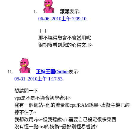
漾漾
表示:
06-06, 2010上午 7:09.10
ㄒㄒ
那不曉得您會不會試用呢
很期待看到您的心得文耶~
正妹王國Online
表示:
05-31, 2010上午 1:17.53
想請問一下
vps是不是不適合初學者用~
我有一個網站~他的流量和cpu/RAM耗量~虛擬主機已經
撐不住了~
我想改用vps~但我聽說vps需要自己設定很多東西
沒有懂一點msi的技術~最好別輕易嘗試?