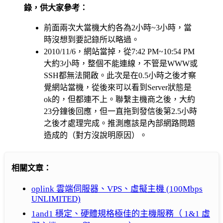
錄，供大家參考：
前面兩次大當機大約各為2小時~3小時，當
時沒想到要記錄所以略過。
2010/11/6，網站當掉，從7:42 PM~10:54 PM
大約3小時，整個不能連線，不管是WWW或
SSH都無法開啟。此次是在0.5小時之後才察
覺網站當機，從後來可以看到Server狀態是
ok的，但都連不上。聯繫主機商之後，大約
23分鐘後回應，但一直拖到發信後第2.5小時
之後才處理完成。推測應該是內部網路問題
造成的（對方沒說明原因）。
相關文章：
oplink 雲端伺服器、VPS、虛擬主機 (100Mbps
UNLIMITED)
1and1 穩定、硬體規格極佳的主機服務（ 1&1 虛