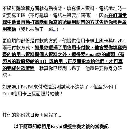
不過訂購流程方面就有點複雜，填寫個人資料、電話地址時一
定要寫正確（不可亂填，電話左邊要加國碼），因為
在訂購步
驟中他會自動打電話到你寫的號碼用語音的方式告訴你帳戶啟
用密碼
（我也被嚇了一跳
..
.）。
更麻煩的部份是付款的方式，他提供
信用卡線上刷卡
與
PayPal
兩種付款方式，
如果你選擇了用信用卡付款，他會要你填寫完
整的信用卡資料與個人資料之外，還得要Email你的護照（有
照片的政府發給的ID）與信用卡正反面影本給他們，才可真
的完成付款流程
，就算你已經刷卡過了，他還是要做身分確
認。
如果選用PayPal來付款還沒測試就不清楚了，但至少不用
Email信用卡正反面照片給他！
其他的部份就日後再回報了
.
..
以下簡單記錄租用Krypt虛擬主機之後的當機記