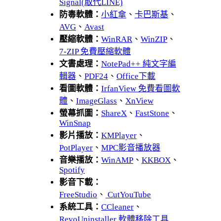
Signal(取代LINE)
防毒軟體：
小紅傘
、
卡巴斯基
、
AVG
、
Avast
壓縮軟體：
WinRAR
、
WinZIP
、
7-ZIP 免費壓縮軟體
文書處理：
NotePad++ 純文字編
輯器
、
PDF24
、
Office下載
看圖軟體：
IrfanView 免費看圖軟
體
、
ImageGlass
、
XnView
螢幕抓圖：
ShareX
、
FastStone
、
WinSnap
影片播放：
KMPlayer
、
PotPlayer
、
MPC影音播放器
音樂播放：
WinAMP
、
KKBOX
、
Spotify
影音下載：
FreeStudio
、
CutYouTube
系統工具：
CCleaner
、
RevoUninstaller 軟體移除工具