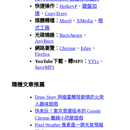
快捷操作：
HotkeyP
、
鍵盤加
速
、
CopyTexty
媒體轉檔：
Moo0
、
XMedia
、
格
式工廠
光碟燒錄：
BurnAware
、
AnyBurn
網路瀏覽：
Chrome
、
Edge
、
Firefox
YouTube下載、轉MP3：
YT1s
、
SaveMP3
隨機文章推薦
Draw Story 用繪畫觸發劇情的火柴
人趣味遊戲
快來玩！東京奧運版本的 Google
Chrome 離線小恐龍遊戲
Pixel Weather 像素風一週天氣預報