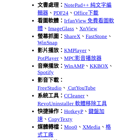
文書處理：
NotePad++ 純文字編
輯器
、
PDF24
、
Office下載
看圖軟體：
IrfanView 免費看圖軟
體
、
ImageGlass
、
XnView
螢幕抓圖：
ShareX
、
FastStone
、
WinSnap
影片播放：
KMPlayer
、
PotPlayer
、
MPC影音播放器
音樂播放：
WinAMP
、
KKBOX
、
Spotify
影音下載：
FreeStudio
、
CutYouTube
系統工具：
CCleaner
、
RevoUninstaller 軟體移除工具
快捷操作：
HotkeyP
、
鍵盤加
速
、
CopyTexty
媒體轉檔：
Moo0
、
XMedia
、
格
式工廠