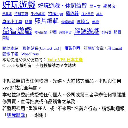
好玩遊戲
好玩遊戲、休閒益智
學英文
學日文
播放器
拍照app
待辦事項
手機桌布
學英語
日文學習
桌布
照片編輯
桌面小工具
環境音
濾鏡
療癒
物理遊戲
益智遊戲
解謎遊戲
舒壓
貼圖
計時器
睡眠音樂
英語學習
鬧鐘
關於本站
|
聯絡站長(Contact Us)
|
廣告刊登
|
訂閱新文章
/
用 Email
閱電子報
|
WordPress
本站使用又快又便宜的：
Vultr VPS 日本主機
© 2026 版權所有，非經授權請勿全文轉貼
本站並無銷售任何軟體、光碟、大補帖等商品，本站與任何
xyz 網站完全無關。
本站並無委託或授權任何個人、公司或第三者承辦任何電腦維
修買賣、宣傳推廣或商品銷售之業務，
若發現盜用 "重灌狂人" 或 "不來恩" 名義之行為，請協助通報
「
與我聯繫
」，謝謝！