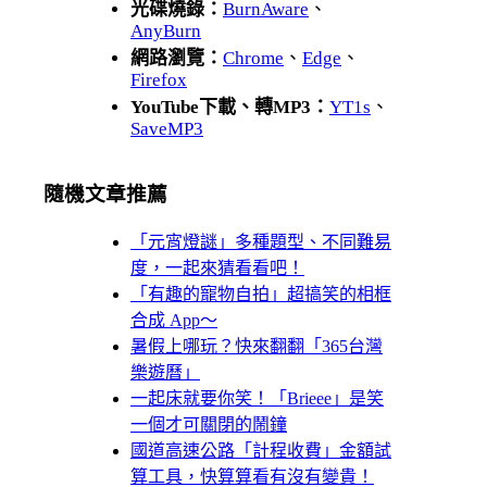
光碟燒錄：
BurnAware
、
AnyBurn
網路瀏覽：
Chrome
、
Edge
、
Firefox
YouTube下載、轉MP3：
YT1s
、
SaveMP3
隨機文章推薦
「元宵燈謎」多種題型、不同難易
度，一起來猜看看吧！
「有趣的寵物自拍」超搞笑的相框
合成 App～
暑假上哪玩？快來翻翻「365台灣
樂遊曆」
一起床就要你笑！「Brieee」是笑
一個才可關閉的鬧鐘
國道高速公路「計程收費」金額試
算工具，快算算看有沒有變貴！