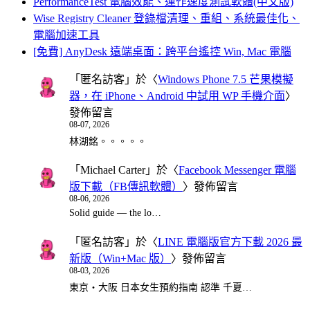
PerformanceTest 電腦效能、運作速度測試軟體(中文版)
Wise Registry Cleaner 登錄檔清理、重組、系統最佳化、
電腦加速工具
[免費] AnyDesk 遠端桌面：跨平台遙控 Win, Mac 電腦
「
匿名訪客
」於〈
Windows Phone 7.5 芒果模擬
器，在 iPhone、Android 中試用 WP 手機介面
〉
發佈留言
08-07, 2026
林湖銘。。。。。
「
Michael Carter
」於〈
Facebook Messenger 電腦
版下載（FB傳訊軟體）
〉發佈留言
08-06, 2026
Solid guide — the lo…
「
匿名訪客
」於〈
LINE 電腦版官方下載 2026 最
新版（Win+Mac 版）
〉發佈留言
08-03, 2026
東京・大阪 日本女生預約指南 認準 千夏…