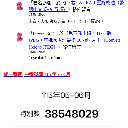
「
匿名訪客
」於〈
[下載] WinRAR 壓縮軟體（繁
體中文版+免費版）
〉發佈留言
08-03, 2026
東京・大阪 高級派遣サービス 【千夏の伊…
「
bowie 2674
」於〈
免下載！線上 Heic 轉
JPEG，可批次處理最多 50 張照片！（Convert
Heic to JPEG）
〉發佈留言
08-02, 2026
Love that I can batc…
[統一發票] 中獎號碼 115 年5、6月