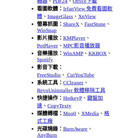
輯器
、
PDF24
、
Office下載
看圖軟體：
IrfanView 免費看圖軟
體
、
ImageGlass
、
XnView
螢幕抓圖：
ShareX
、
FastStone
、
WinSnap
影片播放：
KMPlayer
、
PotPlayer
、
MPC影音播放器
音樂播放：
WinAMP
、
KKBOX
、
Spotify
影音下載：
FreeStudio
、
CutYouTube
系統工具：
CCleaner
、
RevoUninstaller 軟體移除工具
快捷操作：
HotkeyP
、
鍵盤加
速
、
CopyTexty
媒體轉檔：
Moo0
、
XMedia
、
格
式工廠
光碟燒錄：
BurnAware
、
AnyBurn