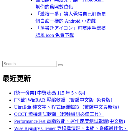
幫你的舊照數位化
「激按一番」讓人覺得自己好像是
個白痴一樣的 Android 小遊戲
「落書きアイコン」可商用手繪塗
鴉風 icon 免費下載
Search
Search
for:
最近更新
[統一發票] 中獎號碼 115 年 5、6月
[下載] WinRAR 壓縮軟體（繁體中文版+免費版）
UltraEdit 純文字、程式碼編輯器（繁體中文最新版）
OCCT 燒機測試軟體（超頻檢測必備工具）
PerformanceTest 電腦效能、運作速度測試軟體(中文版)
Wise Registry Cleaner 登錄檔清理、重組、系統最佳化、