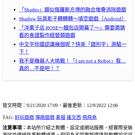
「Shades」類似俄羅斯方塊的融合堆疊消除遊戲
Shadow 玩具影子轉轉轉～填空遊戲（Android）
「洋果子店 ROSE～麵包店開幕了～」需要猜猜
看的食譜製作經營類遊戲
中文字你還認識幾個呢？快來「錯別字」測驗一
下！
我不是機器人大挑戰！「I am not a Robot」我…
真的…不是吧！？
發文時間：9/21/2020 17:09，最後更新：12/9/2022 12:06
TAG:
好玩遊戲
彈跳遊戲
素描
達文西
飛飛鳥
注意事項：
本站所介紹之軟體、設定或網站服務，經實際安裝
測試並通過防毒軟體掃毒。但因為不同電腦環境與軟體設定可