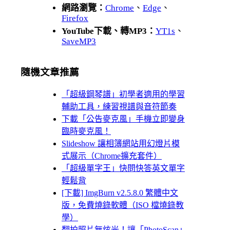
網路瀏覽：
Chrome
、
Edge
、
Firefox
YouTube下載、轉MP3：
YT1s
、
SaveMP3
隨機文章推薦
「超級鋼琴譜」初學者適用的學習
輔助工具，練習視譜與音符節奏
下載「公告麥克風」手機立即變身
臨時麥克風！
Slideshow 讓相簿網站用幻燈片模
式展示（Chrome擴充套件）
「超級單字王」快問快答英文單字
輕鬆背
[下載] ImgBurn v2.5.8.0 繁體中文
版，免費燒錄軟體（ISO 檔燒錄教
學）
翻拍照片無炫光！讓「PhotoScan」