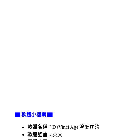
▇ 軟體小檔案 ▇
軟體名稱：
DaVinci Age 塗鴉崩潰
軟體語言：
英文