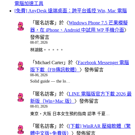
電腦加速工具
[免費] AnyDesk 遠端桌面：跨平台遙控 Win, Mac 電腦
「
匿名訪客
」於〈
Windows Phone 7.5 芒果模擬
器，在 iPhone、Android 中試用 WP 手機介面
〉
發佈留言
08-07, 2026
林湖銘。。。。。
「
Michael Carter
」於〈
Facebook Messenger 電腦
版下載（FB傳訊軟體）
〉發佈留言
08-06, 2026
Solid guide — the lo…
「
匿名訪客
」於〈
LINE 電腦版官方下載 2026 最
新版（Win+Mac 版）
〉發佈留言
08-03, 2026
東京・大阪 日本女生預約指南 認準 千夏…
「
匿名訪客
」於〈
[下載] WinRAR 壓縮軟體（繁
體中文版+免費版）
〉發佈留言