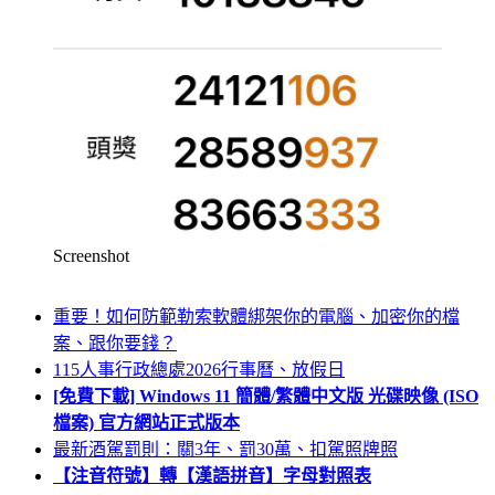
Screenshot
重要！如何防範勒索軟體綁架你的電腦、加密你的檔
案、跟你要錢？
115人事行政總處2026行事曆、放假日
[免費下載] Windows 11 簡體/繁體中文版 光碟映像 (ISO
檔案) 官方網站正式版本
最新酒駕罰則：關3年、罰30萬、扣駕照牌照
【注音符號】轉【漢語拼音】字母對照表