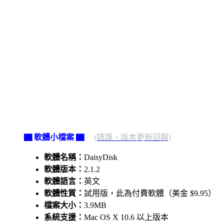
▇ 軟體小檔案 ▇
(錯誤、版本更新回報)
軟體名稱：
DaisyDisk
軟體版本：
2.1.2
軟體語言：
英文
軟體性質：
試用版，此為付費軟體（美金 $9.95）
檔案大小：
3.9MB
系統支援：
Mac OS X 10.6 以上版本