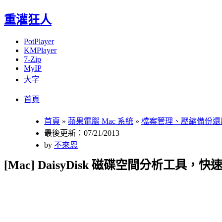
重灌狂人
PotPlayer
KMPlayer
7-Zip
MyIP
大字
Menu
Skip
首頁
to
content
首頁
»
蘋果電腦 Mac 系統
»
檔案管理、壓縮備份還
最後更新：07/21/2013
by
不來恩
[Mac] DaisyDisk 磁碟空間分析工