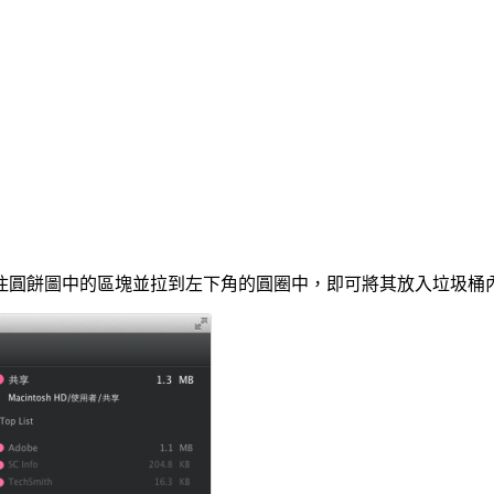
圓餅圖中的區塊並拉到左下角的圓圈中，即可將其放入垃圾桶內，