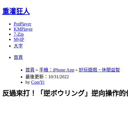
重灌狂人
PotPlayer
KMPlayer
7-Zip
MyIP
大字
Menu
Skip
首頁
to
content
首頁
»
手機：iPhone App
»
好玩遊戲、休閒益智
最後更新：10/31/2022
by
CoreYi
反過來打！「逆ボウリング」逆向操作的