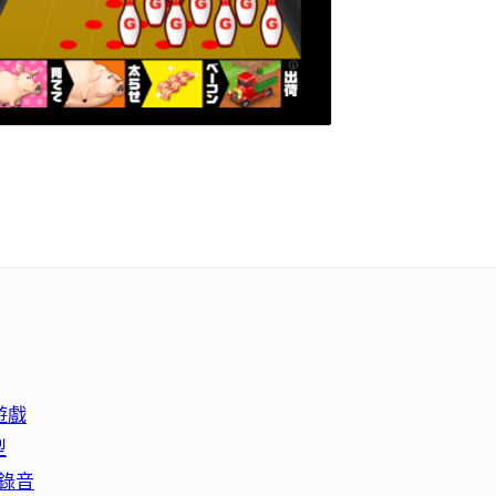
遊戲
型
可錄音