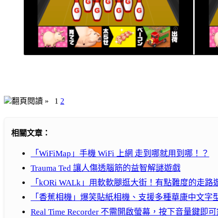
翻頁閱讀 »
1
2
相關文章：
「WiFiMap」手機 WiFi 上網 走到哪就用到哪！？
Trauma Ted 讓人傷透腦筋的益智解謎遊戲
「kORi WALk」用軟軟腿逛大街！有點難度的走路
「香蕉相機」爆笑貼紙相機、支援多種華康中文字
Real Time Recorder 不需開啟螢幕，按下音量鍵即