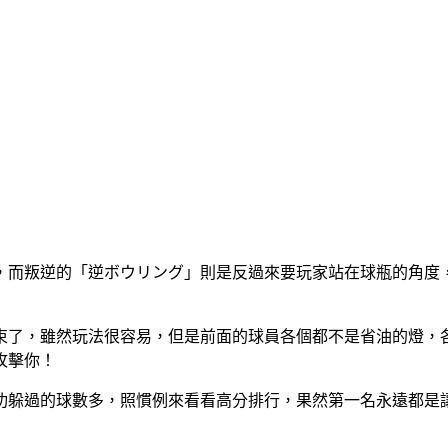
，而叛逆的「逆ボウリング」則是反過來要玩家站在球瓶的角度
束了，雖然玩法很容易，但是前面的球員各個都不是省油的燈，
攻擊你！
過的球數多，照慣例來看看高分排行，果然第一名永遠都是讓人無法