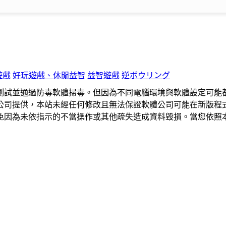
遊戲
好玩遊戲、休閒益智
益智遊戲
逆ボウリング
測試並通過防毒軟體掃毒。但因為不同電腦環境與軟體設定可能
公司提供，本站未經任何修改且無法保證軟體公司可能在新版程
免因為未依指示的不當操作或其他疏失造成資料毀損。當您依照