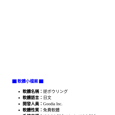
▇ 軟體小檔案 ▇
軟體名稱：
逆ボウリング
軟體語言：
日文
開發人員：
Goodia Inc.
軟體性質：
免費軟體