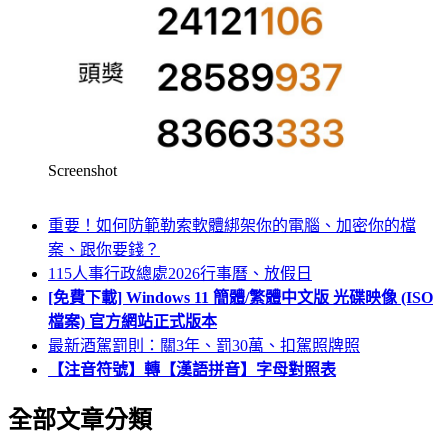
Screenshot
重要！如何防範勒索軟體綁架你的電腦、加密你的檔
案、跟你要錢？
115人事行政總處2026行事曆、放假日
[免費下載] Windows 11 簡體/繁體中文版 光碟映像 (ISO
檔案) 官方網站正式版本
最新酒駕罰則：關3年、罰30萬、扣駕照牌照
【注音符號】轉【漢語拼音】字母對照表
全部文章分類