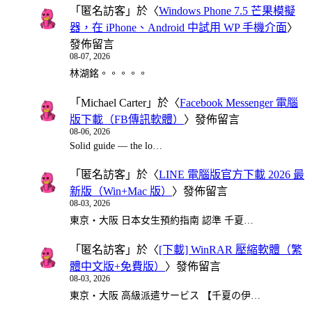
「
匿名訪客
」於〈
Windows Phone 7.5 芒果模擬
器，在 iPhone、Android 中試用 WP 手機介面
〉
發佈留言
08-07, 2026
林湖銘。。。。。
「
Michael Carter
」於〈
Facebook Messenger 電腦
版下載（FB傳訊軟體）
〉發佈留言
08-06, 2026
Solid guide — the lo…
「
匿名訪客
」於〈
LINE 電腦版官方下載 2026 最
新版（Win+Mac 版）
〉發佈留言
08-03, 2026
東京・大阪 日本女生預約指南 認準 千夏…
「
匿名訪客
」於〈
[下載] WinRAR 壓縮軟體（繁
體中文版+免費版）
〉發佈留言
08-03, 2026
東京・大阪 高級派遣サービス 【千夏の伊…