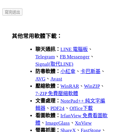
其他常用軟體下載：
聊天通訊：
LINE 電腦板
、
Telegram
、
FB Messenger
、
Signal(取代LINE)
防毒軟體：
小紅傘
、
卡巴斯基
、
AVG
、
Avast
壓縮軟體：
WinRAR
、
WinZIP
、
7-ZIP 免費壓縮軟體
文書處理：
NotePad++ 純文字編
輯器
、
PDF24
、
Office下載
看圖軟體：
IrfanView 免費看圖軟
體
、
ImageGlass
、
XnView
螢幕抓圖：
ShareX
、
FastStone
、