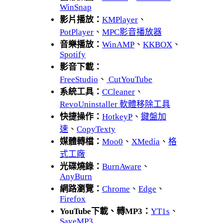
WinSnap
影片播放：
KMPlayer
、
PotPlayer
、
MPC影音播放器
音樂播放：
WinAMP
、
KKBOX
、
Spotify
影音下載：
FreeStudio
、
CutYouTube
系統工具：
CCleaner
、
RevoUninstaller 軟體移除工具
快捷操作：
HotkeyP
、
鍵盤加
速
、
CopyTexty
媒體轉檔：
Moo0
、
XMedia
、
格
式工廠
光碟燒錄：
BurnAware
、
AnyBurn
網路瀏覽：
Chrome
、
Edge
、
Firefox
YouTube下載、轉MP3：
YT1s
、
SaveMP3