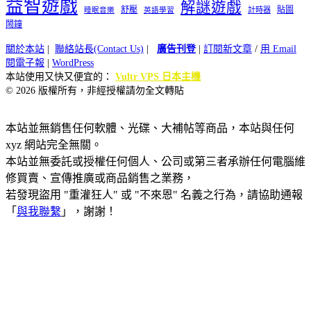
益智遊戲
解謎遊戲
舒壓
貼圖
計時器
睡眠音樂
英語學習
鬧鐘
關於本站
|
聯絡站長(Contact Us)
|
廣告刊登
|
訂閱新文章
/
用 Email
閱電子報
|
WordPress
本站使用又快又便宜的：
Vultr VPS 日本主機
© 2026 版權所有，非經授權請勿全文轉貼
本站並無銷售任何軟體、光碟、大補帖等商品，本站與任何
xyz 網站完全無關。
本站並無委託或授權任何個人、公司或第三者承辦任何電腦維
修買賣、宣傳推廣或商品銷售之業務，
若發現盜用 "重灌狂人" 或 "不來恩" 名義之行為，請協助通報
「
與我聯繫
」，謝謝！