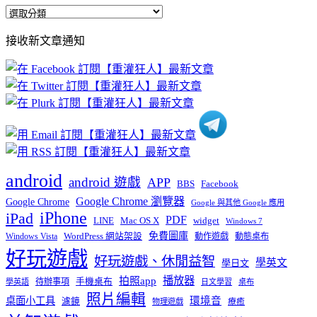
全
部
接收新文章通知
文
章
分
類
android
android 遊戲
APP
BBS
Facebook
Google Chrome 瀏覽器
Google Chrome
Google 與其他 Google 應用
iPhone
iPad
PDF
widget
LINE
Mac OS X
Windows 7
免費圖庫
Windows Vista
WordPress 網站架設
動作遊戲
動態桌布
好玩遊戲
好玩遊戲、休閒益智
學英文
學日文
播放器
拍照app
待辦事項
手機桌布
學英語
日文學習
桌布
照片編輯
桌面小工具
環境音
濾鏡
療癒
物理遊戲