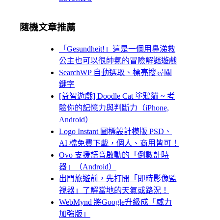
隨機文章推薦
「Gesundheit!」這是一個用鼻涕救
公主也可以很帥氣的冒險解謎遊戲
SearchWP 自動選取、標亮搜尋關
鍵字
[益智遊戲] Doodle Cat 塗鴉貓 ~ 考
驗你的記憶力與判斷力（iPhone,
Android）
Logo Instant 圖標設計模版 PSD、
AI 檔免費下載，個人、商用皆可！
Ovo 支援語音啟動的「倒數計時
器」（Android）
出門旅遊前，先打開「即時影像監
視器」了解當地的天氣或路況！
WebMynd 將Google升級成「威力
加強版」