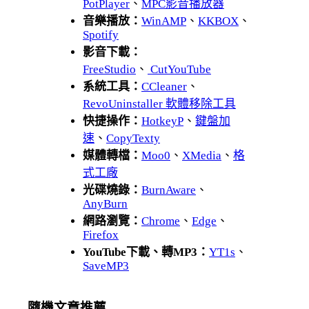
PotPlayer
、
MPC影音播放器
音樂播放：
WinAMP
、
KKBOX
、
Spotify
影音下載：
FreeStudio
、
CutYouTube
系統工具：
CCleaner
、
RevoUninstaller 軟體移除工具
快捷操作：
HotkeyP
、
鍵盤加
速
、
CopyTexty
媒體轉檔：
Moo0
、
XMedia
、
格
式工廠
光碟燒錄：
BurnAware
、
AnyBurn
網路瀏覽：
Chrome
、
Edge
、
Firefox
YouTube下載、轉MP3：
YT1s
、
SaveMP3
隨機文章推薦