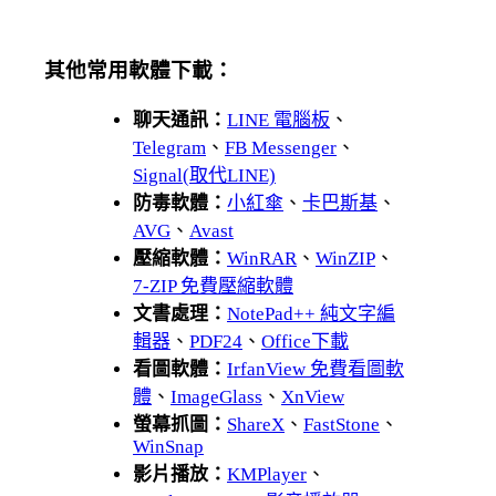
其他常用軟體下載：
聊天通訊：
LINE 電腦板
、
Telegram
、
FB Messenger
、
Signal(取代LINE)
防毒軟體：
小紅傘
、
卡巴斯基
、
AVG
、
Avast
壓縮軟體：
WinRAR
、
WinZIP
、
7-ZIP 免費壓縮軟體
文書處理：
NotePad++ 純文字編
輯器
、
PDF24
、
Office下載
看圖軟體：
IrfanView 免費看圖軟
體
、
ImageGlass
、
XnView
螢幕抓圖：
ShareX
、
FastStone
、
WinSnap
影片播放：
KMPlayer
、