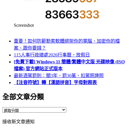
Screenshot
重要！如何防範勒索軟體綁架你的電腦、加密你的檔
案、跟你要錢？
115人事行政總處2026行事曆、放假日
[免費下載] Windows 11 簡體/繁體中文版 光碟映像 (ISO
檔案) 官方網站正式版本
最新酒駕罰則：關3年、罰30萬、扣駕照牌照
【注音符號】轉【漢語拼音】字母對照表
全部文章分類
全
部
接收新文章通知
文