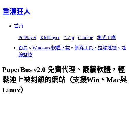
重灌狂人
Menu
Skip
首頁
to
content
PotPlayer
KMPlayer
7-Zip
Chrome
格式工廠
首頁
»
Windows 軟體下載
»
網路工具、遠端遙控、連
線監控
PaperBus v2.0 免費代理、翻牆軟體，輕
鬆連上被封鎖的網站（支援Win、Mac與
Linux）