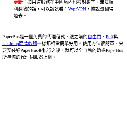
更新：
如果這服務在中國境內也被封鎖了、無法順
利翻牆的話，可以試試看：
VyprVPN
，據說還翻得
過去。
PaperBus是一個免費的代理程式，跟之前的
自由門
、
Puff
與
UseJump翻牆軟體
一樣都相當簡單好用。使用方法很簡單，只
要安裝好PaperBus並執行之後，就可以全自動的透過PaperBus
所準備的代理伺服器上網。