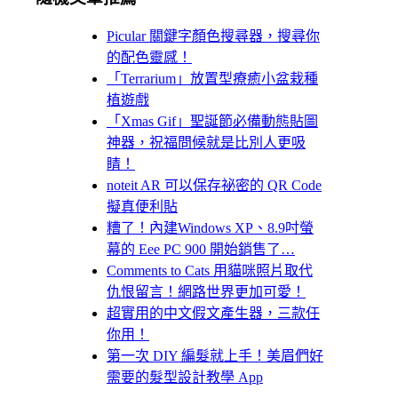
Picular 關鍵字顏色搜尋器，搜尋你
的配色靈感！
「Terrarium」放置型療癒小盆栽種
植遊戲
「Xmas Gif」聖誕節必備動態貼圖
神器，祝福問候就是比別人更吸
睛！
noteit AR 可以保存祕密的 QR Code
擬真便利貼
糟了！內建Windows XP、8.9吋螢
幕的 Eee PC 900 開始銷售了…
Comments to Cats 用貓咪照片取代
仇恨留言！網路世界更加可愛！
超實用的中文假文產生器，三款任
你用！
第一次 DIY 編髮就上手！美眉們好
需要的髮型設計教學 App