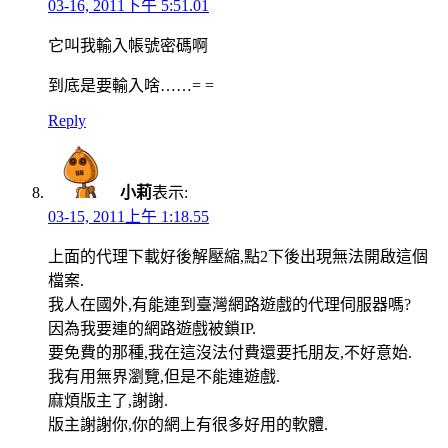
03-16, 2011下午 5:51.01
它叫我輸入帳號密碼啊
到底是要輸入啥……= =
Reply
小莉
表示:
03-15, 2011上午 1:18.55
上面的代理下載好後解壓縮,點2下後出現無法開啟這個
檔案.
我人在國外,有能連到臺灣網路遊戲的代理伺服器嗎?
因為我要連的網路遊戲被鎖IP.
要免費的那種,我在這沒法付費還要托朋友,不好意始.
我有用無界瀏覽,但是不能連遊戲.
麻煩版主了,謝謝.
版主謝謝你,你的網上有很多好用的軟體.