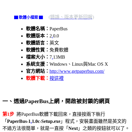
(錯誤、版本更新回報)
▇ 軟體小檔案 ▇
軟體名稱：
PaperBus
軟體版本：
2
.
0.0
軟體語言：
英文
軟體性質：
免費軟體
檔案大小：
7
.
13MB
系統支援：
Windows、Linux與Mac OS X
官方網站：
http://www.getpaperbus.com/
軟體下載：
按這裡
一、透過PaperBus上網，開啟被封鎖的網頁
第1步
將PaperBus軟體下載回來，直接按兩下執行
「
PaperBus-1
.
1.0c-Setup.exe
」程式，安裝畫面雖然是英文的
不過方法很簡單，就是一直按「
Next
」之類的按鈕就可以了。