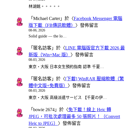
林湖銘。。。。。
「
Michael Carter
」於〈
Facebook Messenger 電腦
版下載（FB傳訊軟體）
〉發佈留言
08-06, 2026
Solid guide — the lo…
「
匿名訪客
」於〈
LINE 電腦版官方下載 2026 最
新版（Win+Mac 版）
〉發佈留言
08-03, 2026
東京・大阪 日本女生預約指南 認準 千夏…
「
匿名訪客
」於〈
[下載] WinRAR 壓縮軟體（繁
體中文版+免費版）
〉發佈留言
08-03, 2026
東京・大阪 高級派遣サービス 【千夏の伊…
「
bowie 2674
」於〈
免下載！線上 Heic 轉
JPEG，可批次處理最多 50 張照片！（Convert
Heic to JPEG）
〉發佈留言