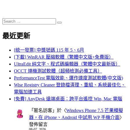
Search
Search
for:
最近更新
[統一發票] 中獎號碼 115 年 5、6月
[下載] WinRAR 壓縮軟體（繁體中文版+免費版）
UltraEdit 純文字、程式碼編輯器（繁體中文最新版）
OCCT 燒機測試軟體（超頻檢測必備工具）
PerformanceTest 電腦效能、運作速度測試軟體(中文版)
Wise Registry Cleaner 登錄檔清理、重組、系統最佳化、
電腦加速工具
[免費] AnyDesk 遠端桌面：跨平台遙控 Win, Mac 電腦
「
匿名訪客
」於〈
Windows Phone 7.5 芒果模擬
器，在 iPhone、Android 中試用 WP 手機介面
〉
發佈留言
08-07, 2026