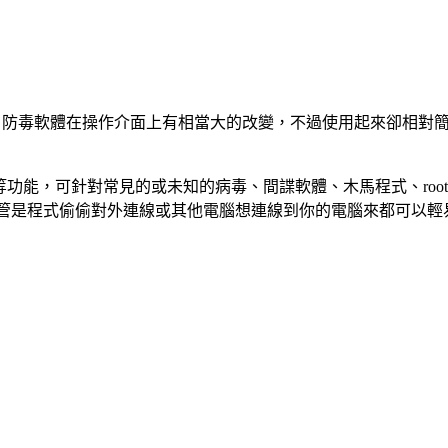
irus Pro 2014 防毒軟體在操作介面上有相當大的改變，不過使用起來卻相對
火牆與 USB 防護等功能，可針對常見的或未知的病毒、間諜軟體、木馬程式
，不管是程式偷偷對外連線或其他電腦想連線到你的電腦來都可以