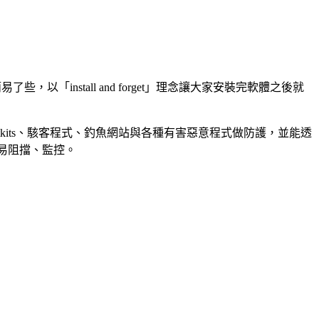
簡易了些，以「install and forget」理念讓大家安裝完軟體之後就
、rootkits、駭客程式、釣魚網站與各種有害惡意程式做防護，並能透
輕易阻擋、監控。