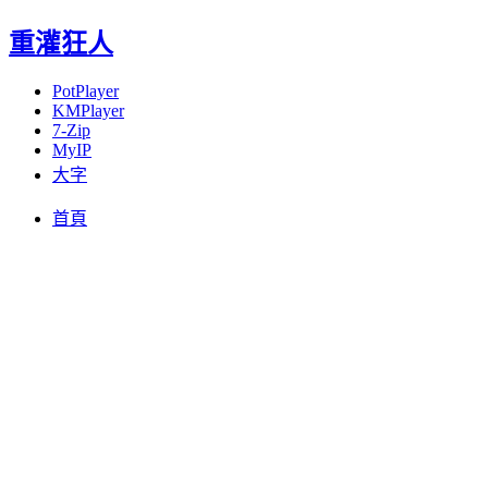
重灌狂人
PotPlayer
KMPlayer
7-Zip
MyIP
大字
Menu
Skip
首頁
to
content