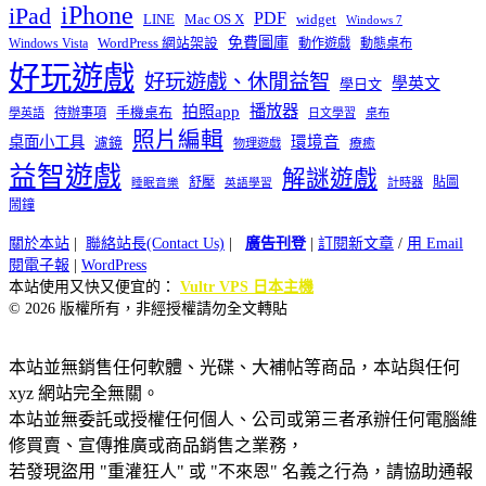
iPhone
iPad
PDF
widget
LINE
Mac OS X
Windows 7
免費圖庫
Windows Vista
WordPress 網站架設
動作遊戲
動態桌布
好玩遊戲
好玩遊戲、休閒益智
學英文
學日文
播放器
拍照app
待辦事項
手機桌布
學英語
日文學習
桌布
照片編輯
桌面小工具
環境音
濾鏡
療癒
物理遊戲
益智遊戲
解謎遊戲
舒壓
貼圖
計時器
睡眠音樂
英語學習
鬧鐘
關於本站
|
聯絡站長(Contact Us)
|
廣告刊登
|
訂閱新文章
/
用 Email
閱電子報
|
WordPress
本站使用又快又便宜的：
Vultr VPS 日本主機
© 2026 版權所有，非經授權請勿全文轉貼
本站並無銷售任何軟體、光碟、大補帖等商品，本站與任何
xyz 網站完全無關。
本站並無委託或授權任何個人、公司或第三者承辦任何電腦維
修買賣、宣傳推廣或商品銷售之業務，
若發現盜用 "重灌狂人" 或 "不來恩" 名義之行為，請協助通報