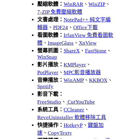
壓縮軟體：
WinRAR
、
WinZIP
、
7-ZIP 免費壓縮軟體
文書處理：
NotePad++ 純文字編
輯器
、
PDF24
、
Office下載
看圖軟體：
IrfanView 免費看圖軟
體
、
ImageGlass
、
XnView
螢幕抓圖：
ShareX
、
FastStone
、
WinSnap
影片播放：
KMPlayer
、
PotPlayer
、
MPC影音播放器
音樂播放：
WinAMP
、
KKBOX
、
Spotify
影音下載：
FreeStudio
、
CutYouTube
系統工具：
CCleaner
、
RevoUninstaller 軟體移除工具
快捷操作：
HotkeyP
、
鍵盤加
速
、
CopyTexty