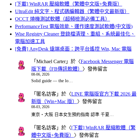
[下載] WinRAR 壓縮軟體（繁體中文版+免費版）
UltraEdit 純文字、程式碼編輯器（繁體中文最新版）
OCCT 燒機測試軟體（超頻檢測必備工具）
PerformanceTest 電腦效能、運作速度測試軟體(中文版)
Wise Registry Cleaner 登錄檔清理、重組、系統最佳化、
電腦加速工具
[免費] AnyDesk 遠端桌面：跨平台遙控 Win, Mac 電腦
「
Michael Carter
」於〈
Facebook Messenger 電腦
版下載（FB傳訊軟體）
〉發佈留言
08-06, 2026
Solid guide — the lo…
「
匿名訪客
」於〈
LINE 電腦版官方下載 2026 最
新版（Win+Mac 版）
〉發佈留言
08-03, 2026
東京・大阪 日本女生預約指南 認準 千夏…
「
匿名訪客
」於〈
[下載] WinRAR 壓縮軟體（繁
體中文版+免費版）
〉發佈留言