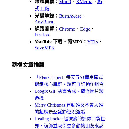
媒體轉檔：
Moo0
、
XMedia
、
格
式工廠
光碟燒錄：
BurnAware
、
AnyBurn
網路瀏覽：
Chrome
、
Edge
、
Firefox
YouTube下載、轉MP3：
YT1s
、
SaveMP3
隨機文章推薦
「Plank Timer」每天五分鐘用棒式
鍛鍊核心肌群，還可自訂動作組合
Loogix GIF 動畫合成、搞怪圖片製
造機
Merry Christmas 有點難又不會太難
的超應景聖誕節逃脫遊戲
Healing Pocket 超療癒的迷你口袋世
界，裝飾並吸引更多動物朋友來訪