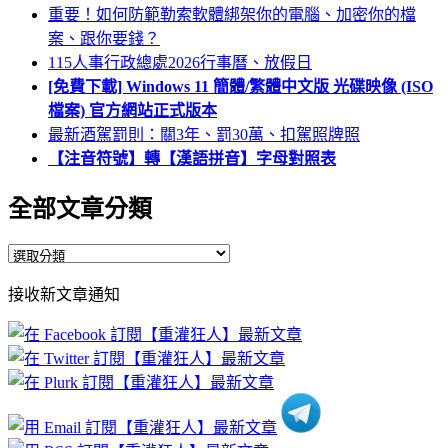
重要！如何防範勒索軟體綁架你的電腦、加密你的檔
案、跟你要錢？
115人事行政總處2026行事曆、放假日
[免費下載] Windows 11 簡體/繁體中文版 光碟映像 (ISO
檔案) 官方網站正式版本
最新酒駕罰則：關3年、罰30萬、扣駕照牌照
【注音符號】轉【漢語拼音】字母對照表
全部文章分類
全
部
接收新文章通知
文
章
分
類