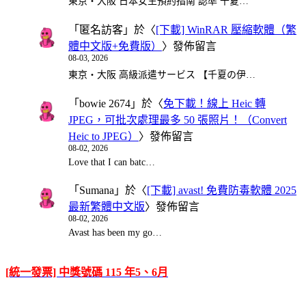
東京・大阪 日本女生預約指南 認準 千夏…
「
匿名訪客
」於〈
[下載] WinRAR 壓縮軟體（繁
體中文版+免費版）
〉發佈留言
08-03, 2026
東京・大阪 高級派遣サービス 【千夏の伊…
「
bowie 2674
」於〈
免下載！線上 Heic 轉
JPEG，可批次處理最多 50 張照片！（Convert
Heic to JPEG）
〉發佈留言
08-02, 2026
Love that I can batc…
「
Sumana
」於〈
[下載] avast! 免費防毒軟體 2025
最新繁體中文版
〉發佈留言
08-02, 2026
Avast has been my go…
[統一發票] 中獎號碼 115 年5、6月