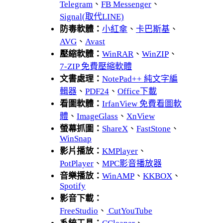
Telegram
、
FB Messenger
、
Signal(取代LINE)
防毒軟體：
小紅傘
、
卡巴斯基
、
AVG
、
Avast
壓縮軟體：
WinRAR
、
WinZIP
、
7-ZIP 免費壓縮軟體
文書處理：
NotePad++ 純文字編
輯器
、
PDF24
、
Office下載
看圖軟體：
IrfanView 免費看圖軟
體
、
ImageGlass
、
XnView
螢幕抓圖：
ShareX
、
FastStone
、
WinSnap
影片播放：
KMPlayer
、
PotPlayer
、
MPC影音播放器
音樂播放：
WinAMP
、
KKBOX
、
Spotify
影音下載：
FreeStudio
、
CutYouTube