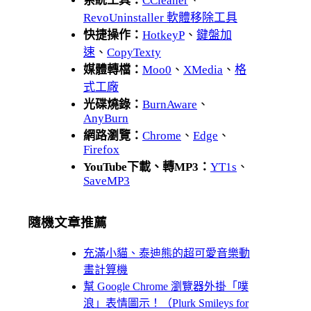
系統工具：
CCleaner
、
RevoUninstaller 軟體移除工具
快捷操作：
HotkeyP
、
鍵盤加
速
、
CopyTexty
媒體轉檔：
Moo0
、
XMedia
、
格
式工廠
光碟燒錄：
BurnAware
、
AnyBurn
網路瀏覽：
Chrome
、
Edge
、
Firefox
YouTube下載、轉MP3：
YT1s
、
SaveMP3
隨機文章推薦
充滿小貓、泰迪熊的超可愛音樂動
畫計算機
幫 Google Chrome 瀏覽器外掛「噗
浪」表情圖示！（Plurk Smileys for