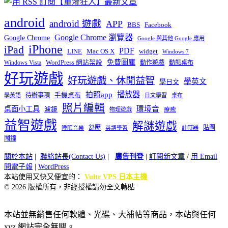
android
android 遊戲
APP
BBS
Facebook
Google Chrome 瀏覽器
Google Chrome
Google 與其他 Google 應用
iPhone
iPad
PDF
widget
LINE
Mac OS X
Windows 7
免費圖庫
Windows Vista
WordPress 網站架設
動作遊戲
動態桌布
好玩遊戲
好玩遊戲、休閒益智
學英文
學日文
播放器
拍照app
待辦事項
手機桌布
學英語
日文學習
桌布
照片編輯
桌面小工具
環境音
濾鏡
療癒
物理遊戲
益智遊戲
解謎遊戲
舒壓
貼圖
計時器
睡眠音樂
英語學習
鬧鐘
關於本站
|
聯絡站長(Contact Us)
|
廣告刊登
|
訂閱新文章
/
用 Email
閱電子報
|
WordPress
本站使用又快又便宜的：
Vultr VPS 日本主機
© 2026 版權所有，非經授權請勿全文轉貼
本站並無銷售任何軟體、光碟、大補帖等商品，本站與任何
xyz 網站完全無關。