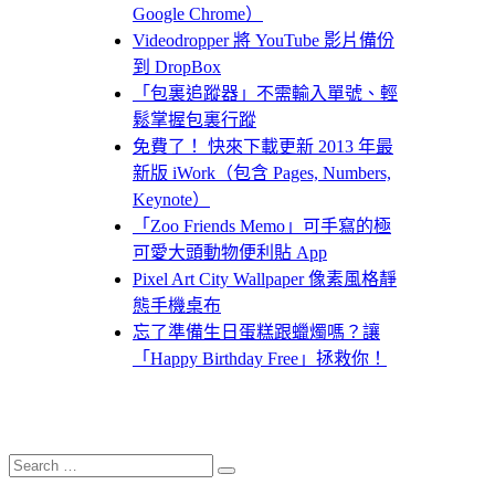
Google Chrome）
Videodropper 將 YouTube 影片備份
到 DropBox
「包裏追蹤器」不需輸入單號、輕
鬆掌握包裏行蹤
免費了！ 快來下載更新 2013 年最
新版 iWork（包含 Pages, Numbers,
Keynote）
「Zoo Friends Memo」可手寫的極
可愛大頭動物便利貼 App
Pixel Art City Wallpaper 像素風格靜
態手機桌布
忘了準備生日蛋糕跟蠟燭嗎？讓
「Happy Birthday Free」拯救你！
Search
Search
for: