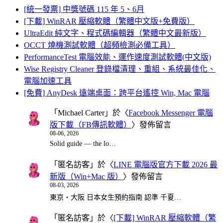
[統一發票] 中獎號碼 115 年 5、6月
[下載] WinRAR 壓縮軟體（繁體中文版+免費版）
UltraEdit 純文字、程式碼編輯器（繁體中文最新版）
OCCT 燒機測試軟體（超頻檢測必備工具）
PerformanceTest 電腦效能、運作速度測試軟體(中文版)
Wise Registry Cleaner 登錄檔清理、重組、系統最佳化、
電腦加速工具
[免費] AnyDesk 遠端桌面：跨平台遙控 Win, Mac 電腦
「
Michael Carter
」於〈
Facebook Messenger 電腦
版下載（FB傳訊軟體）
〉發佈留言
08-06, 2026
Solid guide — the lo…
「
匿名訪客
」於〈
LINE 電腦版官方下載 2026 最
新版（Win+Mac 版）
〉發佈留言
08-03, 2026
東京・大阪 日本女生預約指南 認準 千夏…
「
匿名訪客
」於〈
[下載] WinRAR 壓縮軟體（繁