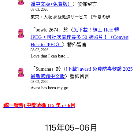
體中文版+免費版）
〉發佈留言
08-03, 2026
東京・大阪 高級派遣サービス 【千夏の伊…
「
bowie 2674
」於〈
免下載！線上 Heic 轉
JPEG，可批次處理最多 50 張照片！（Convert
Heic to JPEG）
〉發佈留言
08-02, 2026
Love that I can batc…
「
Sumana
」於〈
[下載] avast! 免費防毒軟體 2025
最新繁體中文版
〉發佈留言
08-02, 2026
Avast has been my go…
[統一發票] 中獎號碼 115 年5、6月