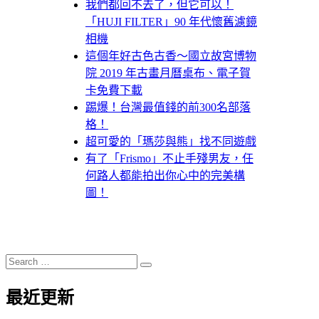
我們都回不去了，但它可以！
「HUJI FILTER」90 年代懷舊濾鏡
相機
這個年好古色古香～國立故宮博物
院 2019 年古畫月曆桌布、電子賀
卡免費下載
踢爆！台灣最值錢的前300名部落
格！
超可愛的「瑪莎與熊」找不同遊戲
有了「Frismo」不止手殘男友，任
何路人都能拍出你心中的完美構
圖！
Search
Search
for:
最近更新