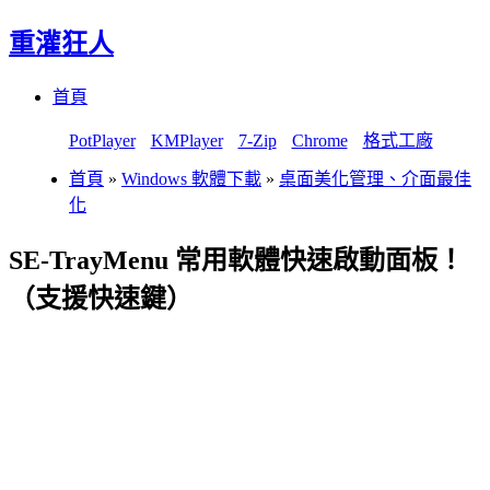
重灌狂人
Menu
Skip
首頁
to
content
PotPlayer
KMPlayer
7-Zip
Chrome
格式工廠
首頁
»
Windows 軟體下載
»
桌面美化管理、介面最佳
化
SE-TrayMenu 常用軟體快速啟動面板！
（支援快速鍵）