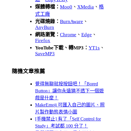
媒體轉檔：
Moo0
、
XMedia
、
格
式工廠
光碟燒錄：
BurnAware
、
AnyBurn
網路瀏覽：
Chrome
、
Edge
、
Firefox
YouTube下載、轉MP3：
YT1s
、
SaveMP3
隨機文章推薦
覺得無聊就按按鈕吧！「Bored
Button」讓你永遠猜不透下一個遊
戲是什麼！
MakeEmoji 可匯入自己的圖片、照
片製作動態表情小圖
[手機禁止] 有了「Self Control for
Study」考試都 100 分了！