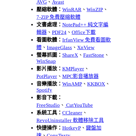
AVG
、
Avast
壓縮軟體：
WinRAR
、
WinZIP
、
7-ZIP 免費壓縮軟體
文書處理：
NotePad++ 純文字編
輯器
、
PDF24
、
Office下載
看圖軟體：
IrfanView 免費看圖軟
體
、
ImageGlass
、
XnView
螢幕抓圖：
ShareX
、
FastStone
、
WinSnap
影片播放：
KMPlayer
、
PotPlayer
、
MPC影音播放器
音樂播放：
WinAMP
、
KKBOX
、
Spotify
影音下載：
FreeStudio
、
CutYouTube
系統工具：
CCleaner
、
RevoUninstaller 軟體移除工具
快捷操作：
HotkeyP
、
鍵盤加
速
、
CopyTexty