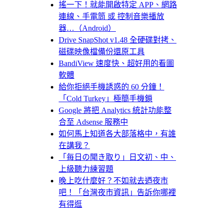
搖一下！就能開啟特定 APP、網路
連線、手電筒 或 控制音樂播放
器…（Android）
Drive SnapShot v1.48 全硬碟對拷、
磁碟映像檔備份還原工具
BandiView 速度快、超好用的看圖
軟體
給你拒絕手機誘惑的 60 分鐘！
「Cold Turkey」極簡手機鎖
Google 將把 Analytics 統計功能整
合至 Adsense 服務中
如何馬上知道各大部落格中，有誰
在講我？
「毎日の聞き取り」日文初、中、
上級聽力練習題
晚上吃什麼好？不如就去迺夜市
吧！「台灣夜市資訊」告訴你哪裡
有得逛