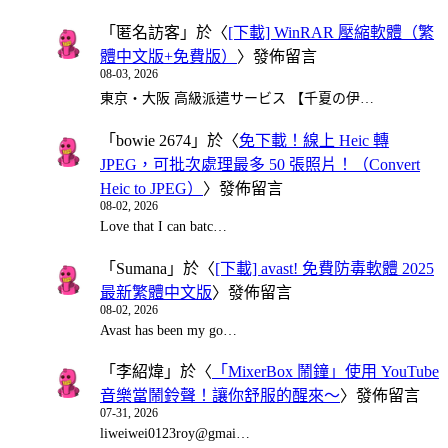
「
匿名訪客
」於〈
[下載] WinRAR 壓縮軟體（繁
體中文版+免費版）
〉發佈留言
08-03, 2026
東京・大阪 高級派遣サービス 【千夏の伊…
「
bowie 2674
」於〈
免下載！線上 Heic 轉
JPEG，可批次處理最多 50 張照片！（Convert
Heic to JPEG）
〉發佈留言
08-02, 2026
Love that I can batc…
「
Sumana
」於〈
[下載] avast! 免費防毒軟體 2025
最新繁體中文版
〉發佈留言
08-02, 2026
Avast has been my go…
「
李紹煒
」於〈
「MixerBox 鬧鐘」使用 YouTube
音樂當鬧鈴聲！讓你舒服的醒來～
〉發佈留言
07-31, 2026
liweiwei0123roy@gmai…