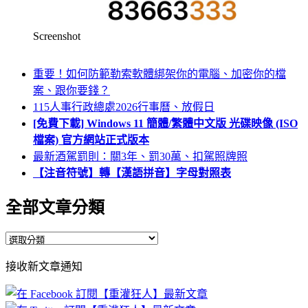
Screenshot
重要！如何防範勒索軟體綁架你的電腦、加密你的檔
案、跟你要錢？
115人事行政總處2026行事曆、放假日
[免費下載] Windows 11 簡體/繁體中文版 光碟映像 (ISO
檔案) 官方網站正式版本
最新酒駕罰則：關3年、罰30萬、扣駕照牌照
【注音符號】轉【漢語拼音】字母對照表
全部文章分類
全
部
接收新文章通知
文
章
分