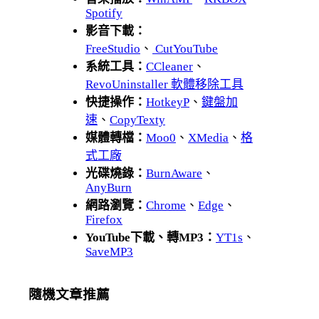
Spotify
影音下載：
FreeStudio
、
CutYouTube
系統工具：
CCleaner
、
RevoUninstaller 軟體移除工具
快捷操作：
HotkeyP
、
鍵盤加
速
、
CopyTexty
媒體轉檔：
Moo0
、
XMedia
、
格
式工廠
光碟燒錄：
BurnAware
、
AnyBurn
網路瀏覽：
Chrome
、
Edge
、
Firefox
YouTube下載、轉MP3：
YT1s
、
SaveMP3
隨機文章推薦