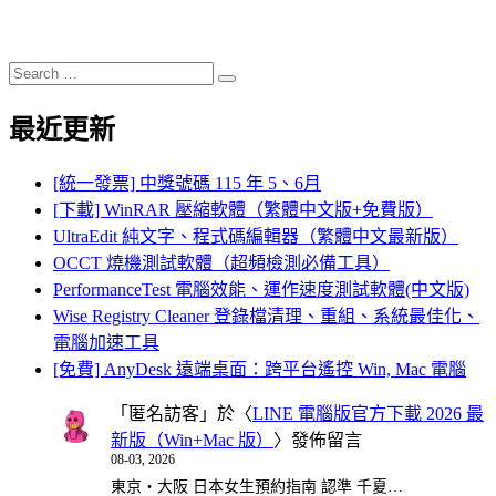
Search
Search
for:
最近更新
[統一發票] 中獎號碼 115 年 5、6月
[下載] WinRAR 壓縮軟體（繁體中文版+免費版）
UltraEdit 純文字、程式碼編輯器（繁體中文最新版）
OCCT 燒機測試軟體（超頻檢測必備工具）
PerformanceTest 電腦效能、運作速度測試軟體(中文版)
Wise Registry Cleaner 登錄檔清理、重組、系統最佳化、
電腦加速工具
[免費] AnyDesk 遠端桌面：跨平台遙控 Win, Mac 電腦
「
匿名訪客
」於〈
LINE 電腦版官方下載 2026 最
新版（Win+Mac 版）
〉發佈留言
08-03, 2026
東京・大阪 日本女生預約指南 認準 千夏…