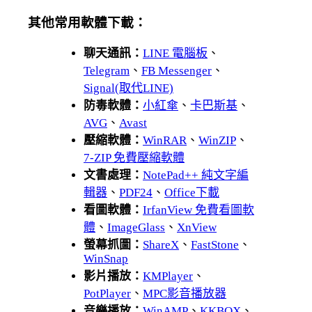
其他常用軟體下載：
聊天通訊：
LINE 電腦板
、
Telegram
、
FB Messenger
、
Signal(取代LINE)
防毒軟體：
小紅傘
、
卡巴斯基
、
AVG
、
Avast
壓縮軟體：
WinRAR
、
WinZIP
、
7-ZIP 免費壓縮軟體
文書處理：
NotePad++ 純文字編
輯器
、
PDF24
、
Office下載
看圖軟體：
IrfanView 免費看圖軟
體
、
ImageGlass
、
XnView
螢幕抓圖：
ShareX
、
FastStone
、
WinSnap
影片播放：
KMPlayer
、
PotPlayer
、
MPC影音播放器
音樂播放：
WinAMP
、
KKBOX
、