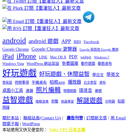
類
android
android 遊戲
APP
BBS
Facebook
Google Chrome 瀏覽器
Google Chrome
Google 與其他 Google 應用
iPhone
iPad
PDF
widget
LINE
Mac OS X
Windows 7
免費圖庫
Windows Vista
WordPress 網站架設
動作遊戲
動態桌布
好玩遊戲
好玩遊戲、休閒益智
學英文
學日文
播放器
拍照app
待辦事項
手機桌布
學英語
日文學習
桌布
照片編輯
桌面小工具
環境音
濾鏡
療癒
物理遊戲
益智遊戲
解謎遊戲
舒壓
貼圖
計時器
睡眠音樂
英語學習
鬧鐘
關於本站
|
聯絡站長(Contact Us)
|
廣告刊登
|
訂閱新文章
/
用 Email
閱電子報
|
WordPress
本站使用又快又便宜的：
Vultr VPS 日本主機