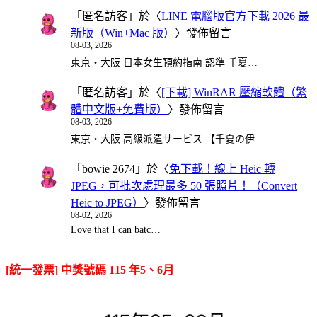
「
匿名訪客
」於〈
LINE 電腦版官方下載 2026 最
新版（Win+Mac 版）
〉發佈留言
08-03, 2026
東京・大阪 日本女生預約指南 認準 千夏…
「
匿名訪客
」於〈
[下載] WinRAR 壓縮軟體（繁
體中文版+免費版）
〉發佈留言
08-03, 2026
東京・大阪 高級派遣サービス 【千夏の伊…
「
bowie 2674
」於〈
免下載！線上 Heic 轉
JPEG，可批次處理最多 50 張照片！（Convert
Heic to JPEG）
〉發佈留言
08-02, 2026
Love that I can batc…
[統一發票] 中獎號碼 115 年5、6月