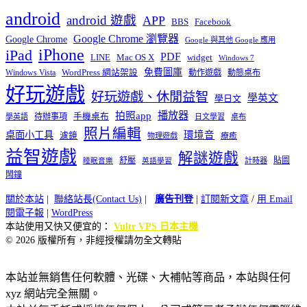
android
android 遊戲
APP
BBS
Facebook
Google Chrome 瀏覽器
Google Chrome
Google 與其他 Google 應用
iPhone
iPad
PDF
widget
LINE
Mac OS X
Windows 7
免費圖庫
Windows Vista
WordPress 網站架設
動作遊戲
動態桌布
好玩遊戲
好玩遊戲、休閒益智
學英文
學日文
播放器
拍照app
待辦事項
手機桌布
學英語
日文學習
桌布
照片編輯
桌面小工具
環境音
濾鏡
療癒
物理遊戲
益智遊戲
解謎遊戲
舒壓
貼圖
計時器
睡眠音樂
英語學習
鬧鐘
關於本站
|
聯絡站長(Contact Us)
|
廣告刊登
|
訂閱新文章
/
用 Email
閱電子報
|
WordPress
本站使用又快又便宜的：
Vultr VPS 日本主機
© 2026 版權所有，非經授權請勿全文轉貼
本站並無銷售任何軟體、光碟、大補帖等商品，本站與任何
xyz 網站完全無關。