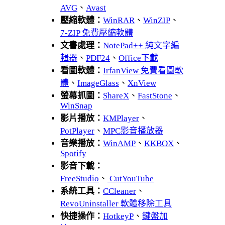
AVG
、
Avast
壓縮軟體：
WinRAR
、
WinZIP
、
7-ZIP 免費壓縮軟體
文書處理：
NotePad++ 純文字編
輯器
、
PDF24
、
Office下載
看圖軟體：
IrfanView 免費看圖軟
體
、
ImageGlass
、
XnView
螢幕抓圖：
ShareX
、
FastStone
、
WinSnap
影片播放：
KMPlayer
、
PotPlayer
、
MPC影音播放器
音樂播放：
WinAMP
、
KKBOX
、
Spotify
影音下載：
FreeStudio
、
CutYouTube
系統工具：
CCleaner
、
RevoUninstaller 軟體移除工具
快捷操作：
HotkeyP
、
鍵盤加