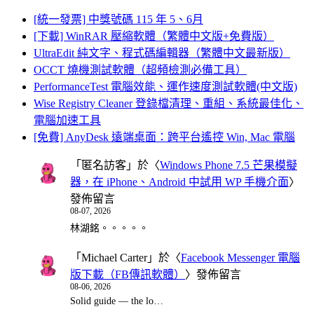
[統一發票] 中獎號碼 115 年 5、6月
[下載] WinRAR 壓縮軟體（繁體中文版+免費版）
UltraEdit 純文字、程式碼編輯器（繁體中文最新版）
OCCT 燒機測試軟體（超頻檢測必備工具）
PerformanceTest 電腦效能、運作速度測試軟體(中文版)
Wise Registry Cleaner 登錄檔清理、重組、系統最佳化、
電腦加速工具
[免費] AnyDesk 遠端桌面：跨平台遙控 Win, Mac 電腦
「
匿名訪客
」於〈
Windows Phone 7.5 芒果模擬
器，在 iPhone、Android 中試用 WP 手機介面
〉
發佈留言
08-07, 2026
林湖銘。。。。。
「
Michael Carter
」於〈
Facebook Messenger 電腦
版下載（FB傳訊軟體）
〉發佈留言
08-06, 2026
Solid guide — the lo…