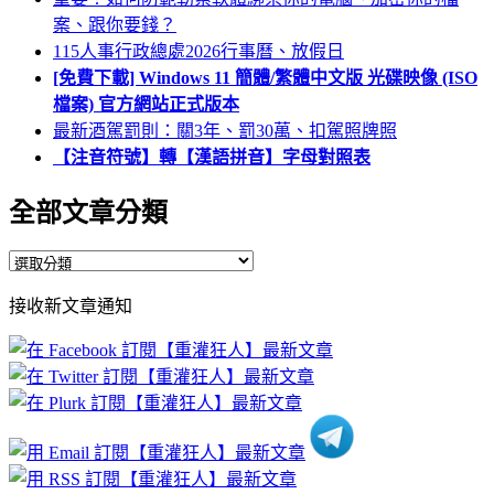
案、跟你要錢？
115人事行政總處2026行事曆、放假日
[免費下載] Windows 11 簡體/繁體中文版 光碟映像 (ISO
檔案) 官方網站正式版本
最新酒駕罰則：關3年、罰30萬、扣駕照牌照
【注音符號】轉【漢語拼音】字母對照表
全部文章分類
全
部
接收新文章通知
文
章
分
類