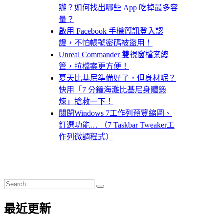
辦？如何找出哪些 App 吃掉最多容
量？
啟用 Facebook 手機簡訊登入認
證，不怕帳號密碼被盜用！
Unreal Commander 雙視窗檔案總
管，拉檔案更方便！
夏天比基尼準備好了，但身材呢？
快用「7 分鐘海灘比基尼身體鍛
煉」搶救一下！
關閉Windows 7工作列預覽縮圖、
釘選功能… （7 Taskbar Tweaker工
作列微調程式）
Search
Search
for:
最近更新