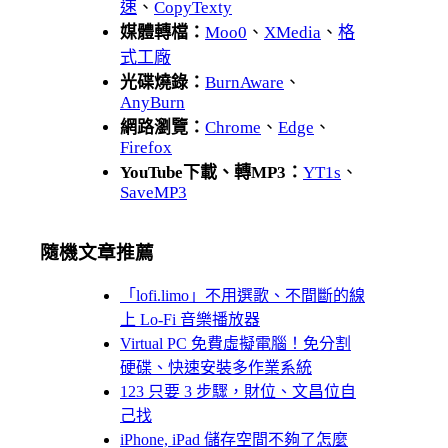
速
、
CopyTexty
媒體轉檔：
Moo0
、
XMedia
、
格
式工廠
光碟燒錄：
BurnAware
、
AnyBurn
網路瀏覽：
Chrome
、
Edge
、
Firefox
YouTube下載、轉MP3：
YT1s
、
SaveMP3
隨機文章推薦
「lofi.limo」不用選歌、不間斷的線
上 Lo-Fi 音樂播放器
Virtual PC 免費虛擬電腦！免分割
硬碟、快速安裝多作業系統
123 只要 3 步驟，財位、文昌位自
己找
iPhone, iPad 儲存空間不夠了怎麼