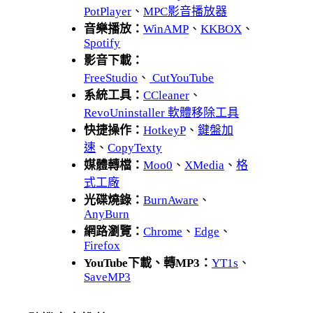
PotPlayer
、
MPC影音播放器
音樂播放：
WinAMP
、
KKBOX
、
Spotify
影音下載：
FreeStudio
、
CutYouTube
系統工具：
CCleaner
、
RevoUninstaller 軟體移除工具
快捷操作：
HotkeyP
、
鍵盤加
速
、
CopyTexty
媒體轉檔：
Moo0
、
XMedia
、
格
式工廠
光碟燒錄：
BurnAware
、
AnyBurn
網路瀏覽：
Chrome
、
Edge
、
Firefox
YouTube下載、轉MP3：
YT1s
、
SaveMP3