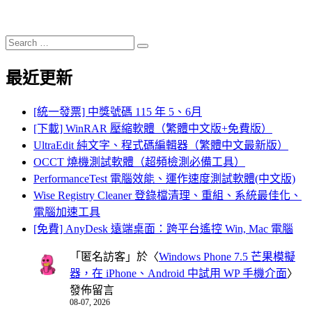
Search
Search
for:
最近更新
[統一發票] 中獎號碼 115 年 5、6月
[下載] WinRAR 壓縮軟體（繁體中文版+免費版）
UltraEdit 純文字、程式碼編輯器（繁體中文最新版）
OCCT 燒機測試軟體（超頻檢測必備工具）
PerformanceTest 電腦效能、運作速度測試軟體(中文版)
Wise Registry Cleaner 登錄檔清理、重組、系統最佳化、
電腦加速工具
[免費] AnyDesk 遠端桌面：跨平台遙控 Win, Mac 電腦
「
匿名訪客
」於〈
Windows Phone 7.5 芒果模擬
器，在 iPhone、Android 中試用 WP 手機介面
〉
發佈留言
08-07, 2026