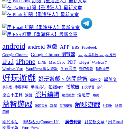
分
類
android
android 遊戲
APP
BBS
Facebook
Google Chrome 瀏覽器
Google Chrome
Google 與其他 Google 應用
iPhone
iPad
PDF
widget
LINE
Mac OS X
Windows 7
免費圖庫
Windows Vista
WordPress 網站架設
動作遊戲
動態桌布
好玩遊戲
好玩遊戲、休閒益智
學英文
學日文
播放器
拍照app
待辦事項
手機桌布
學英語
日文學習
桌布
照片編輯
桌面小工具
環境音
濾鏡
療癒
物理遊戲
益智遊戲
解謎遊戲
舒壓
貼圖
計時器
睡眠音樂
英語學習
鬧鐘
關於本站
|
聯絡站長(Contact Us)
|
廣告刊登
|
訂閱新文章
/
用 Email
閱電子報
|
WordPress