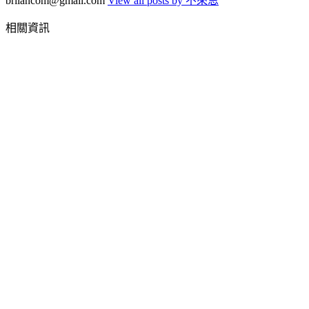
briiancom@gmail.com
View all posts by 不來恩
相關資訊