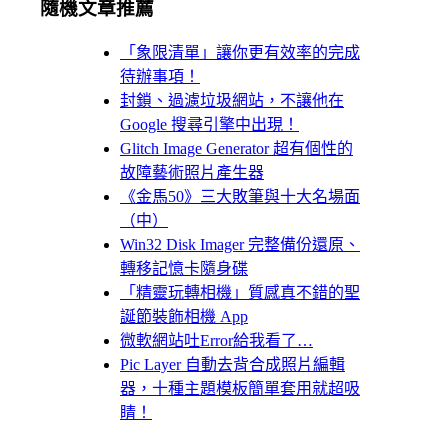
隨機文章推薦
「象限清單」讓你更有效率的完成
待辦事項！
封鎖、過濾垃圾網站，不讓他在
Google 搜尋引擎中出現！
Glitch Image Generator 超有個性的
故障藝術照片產生器
《金馬50》三大敗筆與十大名場面
（中）
Win32 Disk Imager 完整備份還原、
轉移記憶卡隨身碟
「精靈玩轉相機」質感真不錯的聖
誕節裝飾相機 App
微軟網站吐Error給我看了…
Pic Layer 自動去背合成照片編輯
器，十種主題模板簡單套用就超吸
睛！