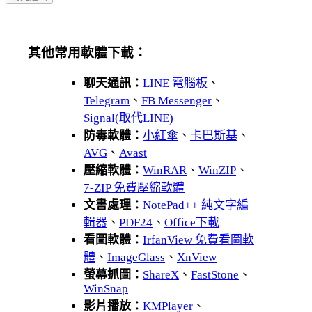
其他常用軟體下載：
聊天通訊：
LINE 電腦板
、
Telegram
、
FB Messenger
、
Signal(取代LINE)
防毒軟體：
小紅傘
、
卡巴斯基
、
AVG
、
Avast
壓縮軟體：
WinRAR
、
WinZIP
、
7-ZIP 免費壓縮軟體
文書處理：
NotePad++ 純文字編
輯器
、
PDF24
、
Office下載
看圖軟體：
IrfanView 免費看圖軟
體
、
ImageGlass
、
XnView
螢幕抓圖：
ShareX
、
FastStone
、
WinSnap
影片播放：
KMPlayer
、