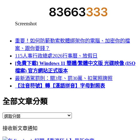
Screenshot
重要！如何防範勒索軟體綁架你的電腦、加密你的檔
案、跟你要錢？
115人事行政總處2026行事曆、放假日
[免費下載] Windows 11 簡體/繁體中文版 光碟映像 (ISO
檔案) 官方網站正式版本
最新酒駕罰則：關3年、罰30萬、扣駕照牌照
【注音符號】轉【漢語拼音】字母對照表
全部文章分類
全
部
接收新文章通知
文
章