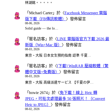
林湖銘。。。。。
「
Michael Carter
」於〈
Facebook Messenger 電腦
版下載（FB傳訊軟體）
〉發佈留言
08-06, 2026
Solid guide — the lo…
「
匿名訪客
」於〈
LINE 電腦版官方下載 2026 最
新版（Win+Mac 版）
〉發佈留言
08-03, 2026
東京・大阪 日本女生預約指南 認準 千夏…
「
匿名訪客
」於〈
[下載] WinRAR 壓縮軟體（繁
體中文版+免費版）
〉發佈留言
08-03, 2026
東京・大阪 高級派遣サービス 【千夏の伊…
「
bowie 2674
」於〈
免下載！線上 Heic 轉
JPEG，可批次處理最多 50 張照片！（Convert
Heic to JPEG）
〉發佈留言
08-02, 2026