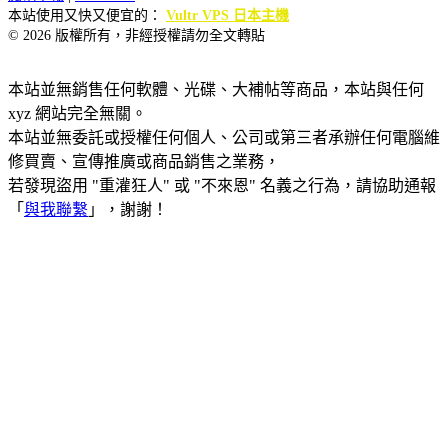
本站使用又快又便宜的：
Vultr VPS 日本主機
© 2026 版權所有，非經授權請勿全文轉貼
本站並無銷售任何軟體、光碟、大補帖等商品，本站與任何
xyz 網站完全無關。
本站並無委託或授權任何個人、公司或第三者承辦任何電腦維
修買賣、宣傳推廣或商品銷售之業務，
若發現盜用 "重灌狂人" 或 "不來恩" 名義之行為，請協助通報
「
與我聯繫
」，謝謝！