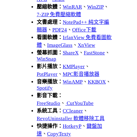
壓縮軟體：
WinRAR
、
WinZIP
、
7-ZIP 免費壓縮軟體
文書處理：
NotePad++ 純文字編
輯器
、
PDF24
、
Office下載
看圖軟體：
IrfanView 免費看圖軟
體
、
ImageGlass
、
XnView
螢幕抓圖：
ShareX
、
FastStone
、
WinSnap
影片播放：
KMPlayer
、
PotPlayer
、
MPC影音播放器
音樂播放：
WinAMP
、
KKBOX
、
Spotify
影音下載：
FreeStudio
、
CutYouTube
系統工具：
CCleaner
、
RevoUninstaller 軟體移除工具
快捷操作：
HotkeyP
、
鍵盤加
速
、
CopyTexty