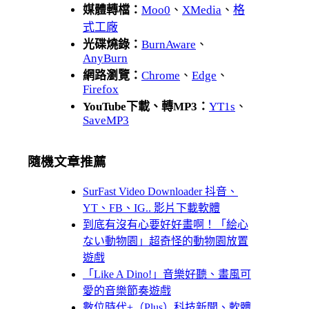
媒體轉檔：
Moo0
、
XMedia
、
格
式工廠
光碟燒錄：
BurnAware
、
AnyBurn
網路瀏覽：
Chrome
、
Edge
、
Firefox
YouTube下載、轉MP3：
YT1s
、
SaveMP3
隨機文章推薦
SurFast Video Downloader 抖音、
YT、FB、IG.. 影片下載軟體
到底有沒有心要好好畫啊！「絵心
ない動物園」超奇怪的動物園放置
遊戲
「Like A Dino!」音樂好聽、畫風可
愛的音樂節奏遊戲
數位時代+（Plus）科技新聞、軟體