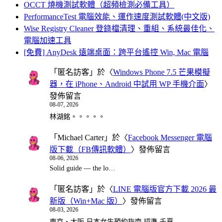
OCCT 燒機測試軟體（超頻檢測必備工具）
PerformanceTest 電腦效能、運作速度測試軟體(中文版)
Wise Registry Cleaner 登錄檔清理、重組、系統最佳化、
電腦加速工具
[免費] AnyDesk 遠端桌面：跨平台遙控 Win, Mac 電腦
「
匿名訪客
」於〈
Windows Phone 7.5 芒果模擬
器，在 iPhone、Android 中試用 WP 手機介面
〉
發佈留言
08-07, 2026
林湖銘。。。。。
「
Michael Carter
」於〈
Facebook Messenger 電腦
版下載（FB傳訊軟體）
〉發佈留言
08-06, 2026
Solid guide — the lo…
「
匿名訪客
」於〈
LINE 電腦版官方下載 2026 最
新版（Win+Mac 版）
〉發佈留言
08-03, 2026
東京・大阪 日本女生預約指南 認準 千夏…