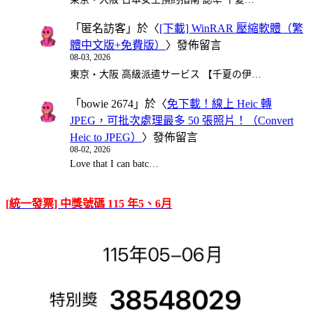
「
匿名訪客
」於〈
[下載] WinRAR 壓縮軟體（繁
體中文版+免費版）
〉發佈留言
08-03, 2026
東京・大阪 高級派遣サービス 【千夏の伊…
「
bowie 2674
」於〈
免下載！線上 Heic 轉
JPEG，可批次處理最多 50 張照片！（Convert
Heic to JPEG）
〉發佈留言
08-02, 2026
Love that I can batc…
[統一發票] 中獎號碼 115 年5、6月