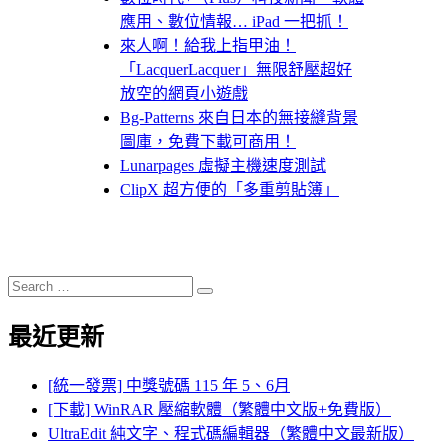
應用、數位情報… iPad 一把抓！
來人啊！給我上指甲油！
「LacquerLacquer」無限舒壓超好
放空的網頁小遊戲
Bg-Patterns 來自日本的無接縫背景
圖庫，免費下載可商用！
Lunarpages 虛擬主機速度測試
ClipX 超方便的「多重剪貼簿」
Search
Search
for:
最近更新
[統一發票] 中獎號碼 115 年 5、6月
[下載] WinRAR 壓縮軟體（繁體中文版+免費版）
UltraEdit 純文字、程式碼編輯器（繁體中文最新版）