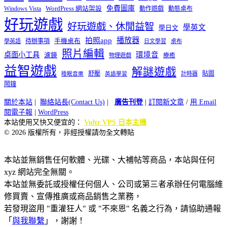
免費圖庫
Windows Vista
WordPress 網站架設
動作遊戲
動態桌布
好玩遊戲
好玩遊戲、休閒益智
學英文
學日文
播放器
拍照app
待辦事項
手機桌布
學英語
日文學習
桌布
照片編輯
桌面小工具
環境音
濾鏡
療癒
物理遊戲
益智遊戲
解謎遊戲
舒壓
貼圖
計時器
睡眠音樂
英語學習
鬧鐘
關於本站
|
聯絡站長(Contact Us)
|
廣告刊登
|
訂閱新文章
/
用 Email
閱電子報
|
WordPress
本站使用又快又便宜的：
Vultr VPS 日本主機
© 2026 版權所有，非經授權請勿全文轉貼
本站並無銷售任何軟體、光碟、大補帖等商品，本站與任何
xyz 網站完全無關。
本站並無委託或授權任何個人、公司或第三者承辦任何電腦維
修買賣、宣傳推廣或商品銷售之業務，
若發現盜用 "重灌狂人" 或 "不來恩" 名義之行為，請協助通報
「
與我聯繫
」，謝謝！