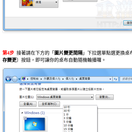
第4步
接著請在下方的「
圖片變更間隔
」下拉選單點選更換桌
存變更
〕按鈕，即可讓你的桌布自動隨機輪播囉。