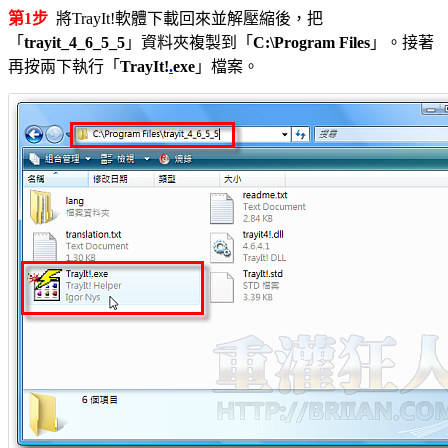
第1步
將TrayIt!軟體下載回來並解壓縮後，把
「
trayit_4_6_5_5
」資料夾複製到「
C:\Program Files
」。接著
再按兩下執行「
TrayIt!
.
exe
」檔案。