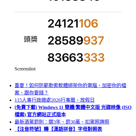
Screenshot
重要！如何防範勒索軟體綁架你的電腦、加密你的檔
案、跟你要錢？
115人事行政總處2026行事曆、放假日
[免費下載] Windows 11 簡體/繁體中文版 光碟映像 (ISO
檔案) 官方網站正式版本
最新酒駕罰則：關3年、罰30萬、扣駕照牌照
【注音符號】轉【漢語拼音】字母對照表