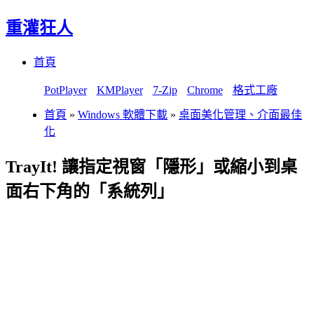
重灌狂人
Menu
Skip
首頁
to
content
PotPlayer
KMPlayer
7-Zip
Chrome
格式工廠
首頁
»
Windows 軟體下載
»
桌面美化管理、介面最佳
化
TrayIt! 讓指定視窗「隱形」或縮小到桌
面右下角的「系統列」