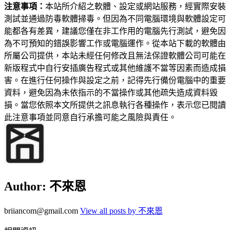
注意事項：
本站所介紹之軟體、設定或網站服務，經實際安裝
測試並通過防毒軟體掃毒。但因為不同電腦環境與軟體設定可
能都各有差異，建議您僅在非工作用的電腦先行測試，避免因
為不可預知的錯誤影響工作或電腦運作。從本站下載的軟體由
所屬公司提供，本站未經任何修改且無法保證軟體公司可能在
新版程式中自行安插廣告程式或其他維護不當等因素而造成損
害。在進行任何操作與設定之前，記得先行備份電腦中的重要
資料，避免因為未依指示的不當操作或其他疏失造成資料毀
損。當您依照本文所提供之訊息執行各種操作，表示您已閱讀
此注意事項並同意自行承擔可能之風險與責任。
Author:
不來恩
briiancom@gmail.com
View all posts by 不來恩