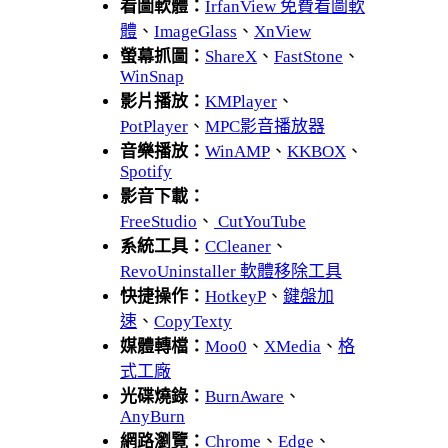
看圖軟體：
IrfanView 免費看圖軟
體
、
ImageGlass
、
XnView
螢幕抓圖：
ShareX
、
FastStone
、
WinSnap
影片播放：
KMPlayer
、
PotPlayer
、
MPC影音播放器
音樂播放：
WinAMP
、
KKBOX
、
Spotify
影音下載：
FreeStudio
、
CutYouTube
系統工具：
CCleaner
、
RevoUninstaller 軟體移除工具
快捷操作：
HotkeyP
、
鍵盤加
速
、
CopyTexty
媒體轉檔：
Moo0
、
XMedia
、
格
式工廠
光碟燒錄：
BurnAware
、
AnyBurn
網路瀏覽：
Chrome
、
Edge
、