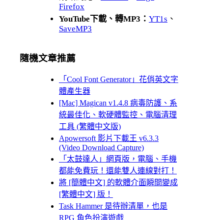
Firefox
YouTube下載、轉MP3：
YT1s
、
SaveMP3
隨機文章推薦
「Cool Font Generator」花俏英文字
體產生器
[Mac] Magican v1.4.8 病毒防護、系
統最佳化、軟硬體監控、電腦清理
工具 (繁體中文版)
Apowersoft 影片下載王 v6.3.3
(Video Download Capture)
「太鼓達人」網頁版，電腦、手機
都能免費玩！還能雙人連線對打！
將 [簡體中文] 的軟體介面瞬間變成
[繁體中文] 版！
Task Hammer 是待辦清單，也是
RPG 角色扮演遊戲