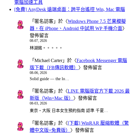
電腦加速工具
[免費] AnyDesk 遠端桌面：跨平台遙控 Win, Mac 電腦
「
匿名訪客
」於〈
Windows Phone 7.5 芒果模擬
器，在 iPhone、Android 中試用 WP 手機介面
〉
發佈留言
08-07, 2026
林湖銘。。。。。
「
Michael Carter
」於〈
Facebook Messenger 電腦
版下載（FB傳訊軟體）
〉發佈留言
08-06, 2026
Solid guide — the lo…
「
匿名訪客
」於〈
LINE 電腦版官方下載 2026 最
新版（Win+Mac 版）
〉發佈留言
08-03, 2026
東京・大阪 日本女生預約指南 認準 千夏…
「
匿名訪客
」於〈
[下載] WinRAR 壓縮軟體（繁
體中文版+免費版）
〉發佈留言