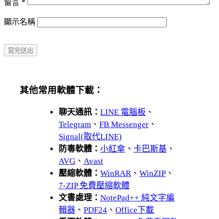
留言
*
顯示名稱
其他常用軟體下載：
聊天通訊：
LINE 電腦板
、
Telegram
、
FB Messenger
、
Signal(取代LINE)
防毒軟體：
小紅傘
、
卡巴斯基
、
AVG
、
Avast
壓縮軟體：
WinRAR
、
WinZIP
、
7-ZIP 免費壓縮軟體
文書處理：
NotePad++ 純文字編
輯器
、
PDF24
、
Office下載