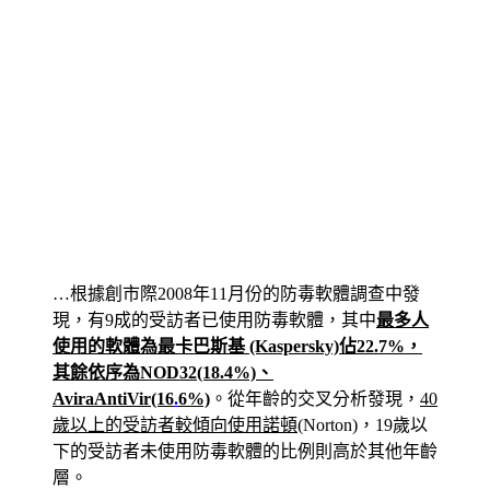
…根據創市際2008年11月份的防毒軟體調查中發
現，有9成的受訪者已使用防毒軟體，其中
最多人
使用的軟體為最卡巴斯基 (Kaspersky)佔22.7%，
其餘依序為NOD32(18.4%)、
AviraAntiVir(16
.
6%)
。從年齡的交叉分析發現，
40
歲以上的受訪者較傾向使用諾頓
(Norton)，19歲以
下的受訪者未使用防毒軟體的比例則高於其他年齡
層。