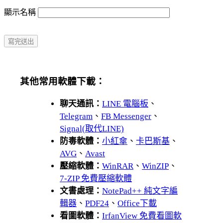
顯示名稱
其他常用軟體下載：
聊天通訊：
LINE 電腦板
、
Telegram
、
FB Messenger
、
Signal(取代LINE)
防毒軟體：
小紅傘
、
卡巴斯基
、
AVG
、
Avast
壓縮軟體：
WinRAR
、
WinZIP
、
7-ZIP 免費壓縮軟體
文書處理：
NotePad++ 純文字編
輯器
、
PDF24
、
Office下載
看圖軟體：
IrfanView 免費看圖軟