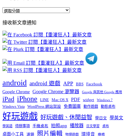
全
部
接收新文章通知
文
章
分
類
android
android 遊戲
APP
BBS
Facebook
Google Chrome 瀏覽器
Google Chrome
Google 與其他 Google 應用
iPhone
iPad
PDF
widget
LINE
Mac OS X
Windows 7
免費圖庫
Windows Vista
WordPress 網站架設
動作遊戲
動態桌布
好玩遊戲
好玩遊戲、休閒益智
學英文
學日文
播放器
拍照app
待辦事項
手機桌布
學英語
日文學習
桌布
照片編輯
桌面小工具
環境音
濾鏡
療癒
物理遊戲