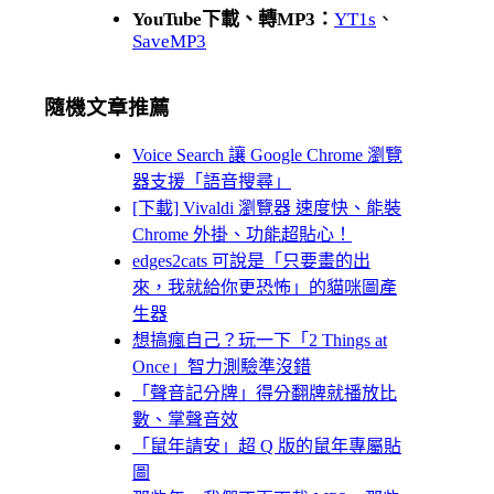
YouTube下載、轉MP3：
YT1s
、
SaveMP3
隨機文章推薦
Voice Search 讓 Google Chrome 瀏覽
器支援「語音搜尋」
[下載] Vivaldi 瀏覽器 速度快、能裝
Chrome 外掛、功能超貼心！
edges2cats 可說是「只要畫的出
來，我就給你更恐怖」的貓咪圖產
生器
想搞瘋自己？玩一下「2 Things at
Once」智力測驗準沒錯
「聲音記分牌」得分翻牌就播放比
數、掌聲音效
「鼠年請安」超 Q 版的鼠年專屬貼
圖