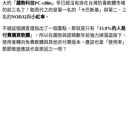
大的「
趨勢科技PC-cillin
」早已經沒有排在台灣防毒軟體市場
的前三名了！取而代之的是第一名的「卡巴斯基」與第二、三
名的
NOD32
與
小紅傘
。
不過這個調查還指出了一個重點，那就是只有「
15.9%的人是
付費購買軟體
」，所以在趨勢與諾頓數年前強力掃蕩盜版下，
使用者轉向免費軟體與其他非付費版本，應該也是「使用率」
節節敗退應該也是原因之一吧？