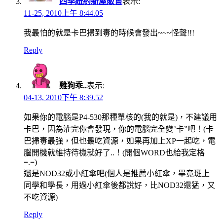
四季紐約新屋販售
表示:
11-25, 2010上午 8:44.05
我最怕的就是卡巴掃到毒的時候會發出~~~怪聲!!!
Reply
雞狗乖..
表示:
04-13, 2010下午 8:39.52
如果你的電腦是P4-530那種單核的(我的就是)，不建議用
卡巴，因為灌完你會發現，你的電腦完全變’卡”吧！(卡
巴掃毒最強，但也最吃資源，如果再加上XP一起吃，電
腦開機就維持待機就好了..！(開個WORD也給我定格
=.=)
還是NOD32或小紅傘吧(個人是推薦小紅傘，畢竟班上
同學和學長，用過小紅傘後都說好，比NOD32還猛，又
不吃資源)
Reply