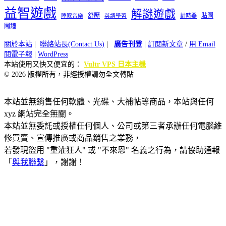
益智遊戲
解謎遊戲
舒壓
貼圖
計時器
睡眠音樂
英語學習
鬧鐘
關於本站
|
聯絡站長(Contact Us)
|
廣告刊登
|
訂閱新文章
/
用 Email
閱電子報
|
WordPress
本站使用又快又便宜的：
Vultr VPS 日本主機
© 2026 版權所有，非經授權請勿全文轉貼
本站並無銷售任何軟體、光碟、大補帖等商品，本站與任何
xyz 網站完全無關。
本站並無委託或授權任何個人、公司或第三者承辦任何電腦維
修買賣、宣傳推廣或商品銷售之業務，
若發現盜用 "重灌狂人" 或 "不來恩" 名義之行為，請協助通報
「
與我聯繫
」，謝謝！