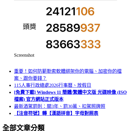
Screenshot
重要！如何防範勒索軟體綁架你的電腦、加密你的檔
案、跟你要錢？
115人事行政總處2026行事曆、放假日
[免費下載] Windows 11 簡體/繁體中文版 光碟映像 (ISO
檔案) 官方網站正式版本
最新酒駕罰則：關3年、罰30萬、扣駕照牌照
【注音符號】轉【漢語拼音】字母對照表
全部文章分類