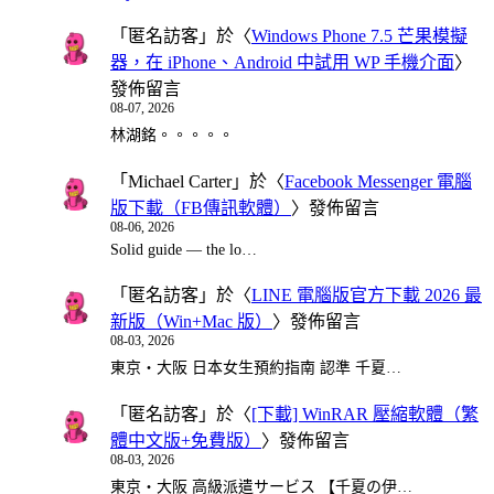
「
匿名訪客
」於〈
Windows Phone 7.5 芒果模擬
器，在 iPhone、Android 中試用 WP 手機介面
〉
發佈留言
08-07, 2026
林湖銘。。。。。
「
Michael Carter
」於〈
Facebook Messenger 電腦
版下載（FB傳訊軟體）
〉發佈留言
08-06, 2026
Solid guide — the lo…
「
匿名訪客
」於〈
LINE 電腦版官方下載 2026 最
新版（Win+Mac 版）
〉發佈留言
08-03, 2026
東京・大阪 日本女生預約指南 認準 千夏…
「
匿名訪客
」於〈
[下載] WinRAR 壓縮軟體（繁
體中文版+免費版）
〉發佈留言
08-03, 2026
東京・大阪 高級派遣サービス 【千夏の伊…