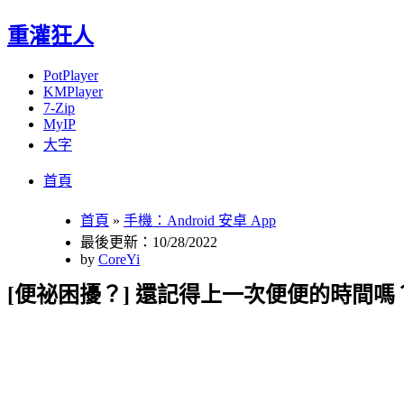
重灌狂人
PotPlayer
KMPlayer
7-Zip
MyIP
大字
Menu
Skip
首頁
to
content
首頁
»
手機：Android 安卓 App
最後更新：10/28/2022
by
CoreYi
[便祕困擾？] 還記得上一次便便的時間嗎？