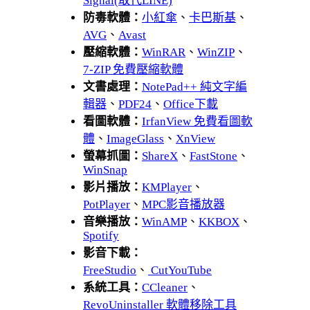
Signal(取代LINE)
防毒軟體：
小紅傘
、
卡巴斯基
、
AVG
、
Avast
壓縮軟體：
WinRAR
、
WinZIP
、
7-ZIP 免費壓縮軟體
文書處理：
NotePad++ 純文字編
輯器
、
PDF24
、
Office下載
看圖軟體：
IrfanView 免費看圖軟
體
、
ImageGlass
、
XnView
螢幕抓圖：
ShareX
、
FastStone
、
WinSnap
影片播放：
KMPlayer
、
PotPlayer
、
MPC影音播放器
音樂播放：
WinAMP
、
KKBOX
、
Spotify
影音下載：
FreeStudio
、
CutYouTube
系統工具：
CCleaner
、
RevoUninstaller 軟體移除工具