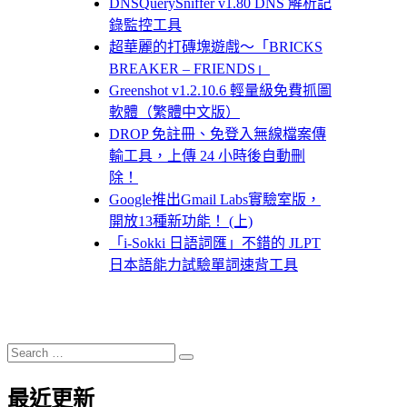
DNSQuerySniffer v1.80 DNS 解析記
錄監控工具
超華麗的打磚塊遊戲～「BRICKS
BREAKER – FRIENDS」
Greenshot v1.2.10.6 輕量級免費抓圖
軟體（繁體中文版）
DROP 免註冊、免登入無線檔案傳
輸工具，上傳 24 小時後自動刪
除！
Google推出Gmail Labs實驗室版，
開放13種新功能！ (上)
「i-Sokki 日語詞匯」不錯的 JLPT
日本語能力試驗單詞速背工具
Search
Search
for:
最近更新