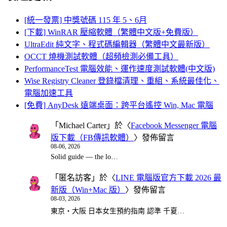
[統一發票] 中獎號碼 115 年 5、6月
[下載] WinRAR 壓縮軟體（繁體中文版+免費版）
UltraEdit 純文字、程式碼編輯器（繁體中文最新版）
OCCT 燒機測試軟體（超頻檢測必備工具）
PerformanceTest 電腦效能、運作速度測試軟體(中文版)
Wise Registry Cleaner 登錄檔清理、重組、系統最佳化、
電腦加速工具
[免費] AnyDesk 遠端桌面：跨平台遙控 Win, Mac 電腦
「
Michael Carter
」於〈
Facebook Messenger 電腦
版下載（FB傳訊軟體）
〉發佈留言
08-06, 2026
Solid guide — the lo…
「
匿名訪客
」於〈
LINE 電腦版官方下載 2026 最
新版（Win+Mac 版）
〉發佈留言
08-03, 2026
東京・大阪 日本女生預約指南 認準 千夏…