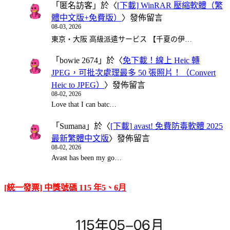
「
匿名訪客
」於〈
[下載] WinRAR 壓縮軟體（繁
體中文版+免費版）
〉發佈留言
08-03, 2026
東京・大阪 高級派遣サービス 【千夏の伊…
「
bowie 2674
」於〈
免下載！線上 Heic 轉
JPEG，可批次處理最多 50 張照片！（Convert
Heic to JPEG）
〉發佈留言
08-02, 2026
Love that I can batc…
「
Sumana
」於〈
[下載] avast! 免費防毒軟體 2025
最新繁體中文版
〉發佈留言
08-02, 2026
Avast has been my go…
[統一發票] 中獎號碼 115 年5、6月