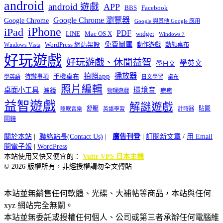
android
android 遊戲
APP
BBS
Facebook
Google Chrome 瀏覽器
Google Chrome
Google 與其他 Google 應用
iPhone
iPad
PDF
widget
LINE
Mac OS X
Windows 7
免費圖庫
Windows Vista
WordPress 網站架設
動作遊戲
動態桌布
好玩遊戲
好玩遊戲、休閒益智
學英文
學日文
播放器
拍照app
待辦事項
手機桌布
學英語
日文學習
桌布
照片編輯
桌面小工具
環境音
濾鏡
療癒
物理遊戲
益智遊戲
解謎遊戲
舒壓
貼圖
計時器
睡眠音樂
英語學習
鬧鐘
關於本站
|
聯絡站長(Contact Us)
|
廣告刊登
|
訂閱新文章
/
用 Email
閱電子報
|
WordPress
本站使用又快又便宜的：
Vultr VPS 日本主機
© 2026 版權所有，非經授權請勿全文轉貼
本站並無銷售任何軟體、光碟、大補帖等商品，本站與任何
xyz 網站完全無關。
本站並無委託或授權任何個人、公司或第三者承辦任何電腦維