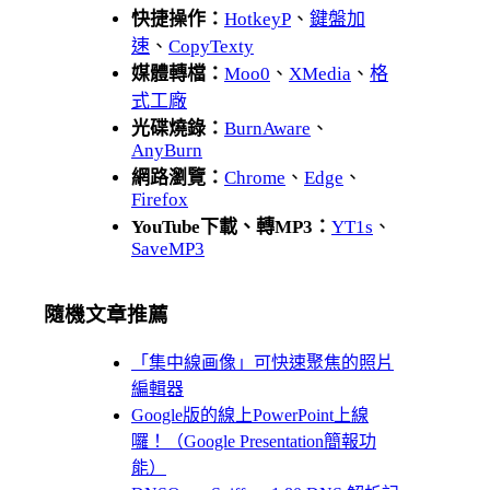
快捷操作：
HotkeyP
、
鍵盤加
速
、
CopyTexty
媒體轉檔：
Moo0
、
XMedia
、
格
式工廠
光碟燒錄：
BurnAware
、
AnyBurn
網路瀏覽：
Chrome
、
Edge
、
Firefox
YouTube下載、轉MP3：
YT1s
、
SaveMP3
隨機文章推薦
「集中線画像」可快速聚焦的照片
編輯器
Google版的線上PowerPoint上線
囉！（Google Presentation簡報功
能）