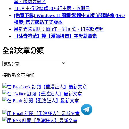
案、跟你要錢？
115人事行政總處2026行事曆、放假日
[免費下載] Windows 11 簡體/繁體中文版 光碟映像 (ISO
檔案) 官方網站正式版本
最新酒駕罰則：關3年、罰30萬、扣駕照牌照
【注音符號】轉【漢語拼音】字母對照表
全部文章分類
全
部
接收新文章通知
文
章
分
類