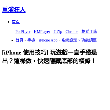
重灌狂人
Menu
Skip
首頁
to
content
PotPlayer
KMPlayer
7-Zip
Chrome
格式工廠
首頁
»
手機：iPhone App
»
系統設定、功能調整
[iPhone 使用技巧] 玩遊戲一直手殘退
出？這樣做，快速隱藏底部的橫條！