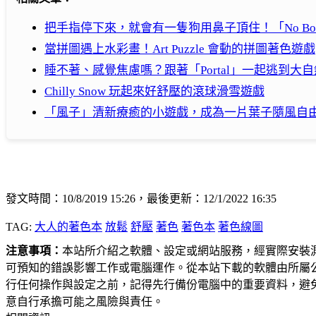
把手指停下來，就會有一隻狗用鼻子頂住！「No Boops
當拼圖遇上水彩畫！Art Puzzle 會動的拼圖著色遊戲
睡不著、感覺焦慮嗎？跟著「Portal」一起逃到大
Chilly Snow 玩起來好舒壓的滾球滑雪遊戲
「風子」清新療癒的小遊戲，成為一片葉子隨風自
發文時間：10/8/2019 15:26，最後更新：12/1/2022 16:35
TAG:
大人的著色本
放鬆
舒壓
著色
著色本
著色線圖
注意事項：
本站所介紹之軟體、設定或網站服務，經實際安裝
可預知的錯誤影響工作或電腦運作。從本站下載的軟體由所屬
行任何操作與設定之前，記得先行備份電腦中的重要資料，避
意自行承擔可能之風險與責任。