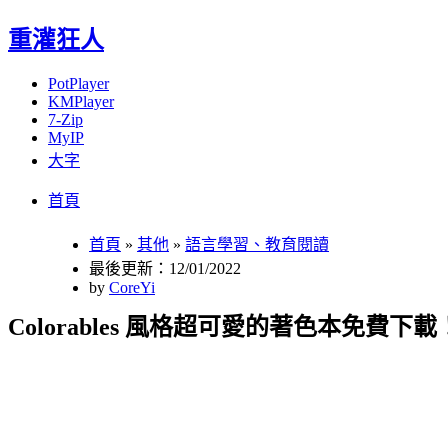
重灌狂人
PotPlayer
KMPlayer
7-Zip
MyIP
大字
Menu
Skip
首頁
to
content
首頁
»
其他
»
語言學習、教育閱讀
最後更新：12/01/2022
by
CoreYi
Colorables 風格超可愛的著色本免費