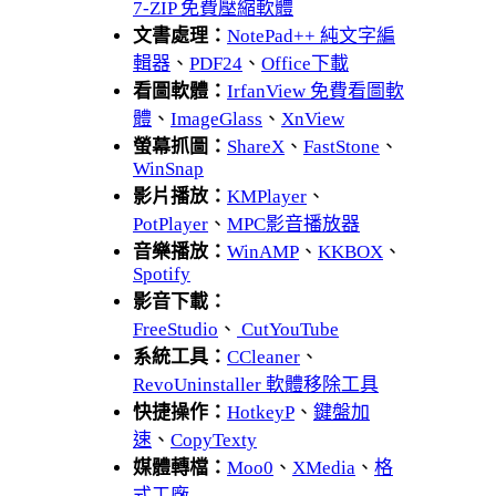
7-ZIP 免費壓縮軟體
文書處理：
NotePad++ 純文字編
輯器
、
PDF24
、
Office下載
看圖軟體：
IrfanView 免費看圖軟
體
、
ImageGlass
、
XnView
螢幕抓圖：
ShareX
、
FastStone
、
WinSnap
影片播放：
KMPlayer
、
PotPlayer
、
MPC影音播放器
音樂播放：
WinAMP
、
KKBOX
、
Spotify
影音下載：
FreeStudio
、
CutYouTube
系統工具：
CCleaner
、
RevoUninstaller 軟體移除工具
快捷操作：
HotkeyP
、
鍵盤加
速
、
CopyTexty
媒體轉檔：
Moo0
、
XMedia
、
格
式工廠