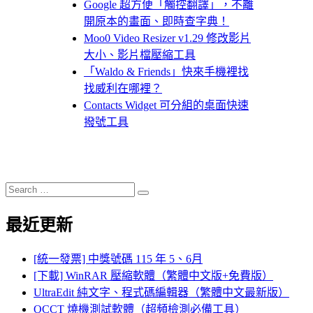
Google 超方便「觸控翻譯」，不離
開原本的畫面、即時查字典！
Moo0 Video Resizer v1.29 修改影片
大小、影片檔壓縮工具
「Waldo & Friends」快來手機裡找
找威利在哪裡？
Contacts Widget 可分組的桌面快速
撥號工具
Search
Search
for:
最近更新
[統一發票] 中獎號碼 115 年 5、6月
[下載] WinRAR 壓縮軟體（繁體中文版+免費版）
UltraEdit 純文字、程式碼編輯器（繁體中文最新版）
OCCT 燒機測試軟體（超頻檢測必備工具）