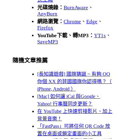
光碟燒錄：
BurnAware
、
AnyBurn
網路瀏覽：
Chrome
、
Edge
、
Firefox
YouTube下載、轉MP3：
YT1s
、
SaveMP3
隨機文章推薦
[長知識遊戲] 國旗猜謎 ~ 有夠 OO
你個 XX 的菲國國旗你認得嗎？（
iPhone, Android ）
[Mac] 如何讓 iCal 與Google、
Yahoo! 行事曆同步更新？
在 YouTube 上快速剪接影片、加上
背景音樂！
「FastPass」可將任何 QR Code 放
置在桌面或鎖定畫面的小工具