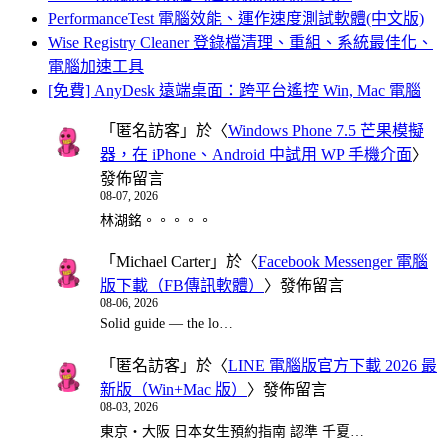
PerformanceTest 電腦效能、運作速度測試軟體(中文版)
Wise Registry Cleaner 登錄檔清理、重組、系統最佳化、
電腦加速工具
[免費] AnyDesk 遠端桌面：跨平台遙控 Win, Mac 電腦
「
匿名訪客
」於〈
Windows Phone 7.5 芒果模擬
器，在 iPhone、Android 中試用 WP 手機介面
〉
發佈留言
08-07, 2026
林湖銘。。。。。
「
Michael Carter
」於〈
Facebook Messenger 電腦
版下載（FB傳訊軟體）
〉發佈留言
08-06, 2026
Solid guide — the lo…
「
匿名訪客
」於〈
LINE 電腦版官方下載 2026 最
新版（Win+Mac 版）
〉發佈留言
08-03, 2026
東京・大阪 日本女生預約指南 認準 千夏…