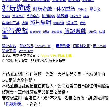
Windows Vista
WordPress 網站架設
動作遊戲
動態桌布
好玩遊戲
好玩遊戲、休閒益智
學英文
學日文
播放器
拍照app
待辦事項
手機桌布
學英語
日文學習
桌布
照片編輯
桌面小工具
環境音
濾鏡
療癒
物理遊戲
益智遊戲
解謎遊戲
舒壓
貼圖
計時器
睡眠音樂
英語學習
鬧鐘
關於本站
|
聯絡站長(Contact Us)
|
廣告刊登
|
訂閱新文章
/
用 Email
閱電子報
|
WordPress
本站使用又快又便宜的：
Vultr VPS 日本主機
© 2026 版權所有，非經授權請勿全文轉貼
本站並無銷售任何軟體、光碟、大補帖等商品，本站與任何
xyz 網站完全無關。
本站並無委託或授權任何個人、公司或第三者承辦任何電腦維
修買賣、宣傳推廣或商品銷售之業務，
若發現盜用 "重灌狂人" 或 "不來恩" 名義之行為，請協助通報
「
與我聯繫
」，謝謝！