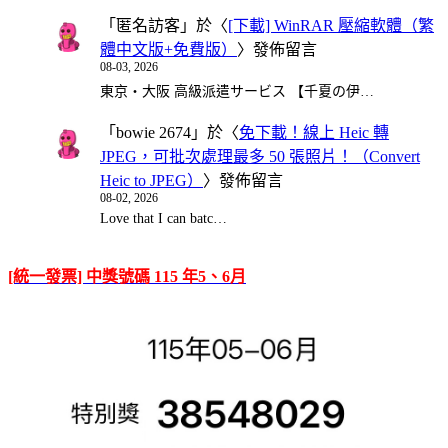
「
匿名訪客
」於〈
[下載] WinRAR 壓縮軟體（繁
體中文版+免費版）
〉發佈留言
08-03, 2026
東京・大阪 高級派遣サービス 【千夏の伊…
「
bowie 2674
」於〈
免下載！線上 Heic 轉
JPEG，可批次處理最多 50 張照片！（Convert
Heic to JPEG）
〉發佈留言
08-02, 2026
Love that I can batc…
[統一發票] 中獎號碼 115 年5、6月