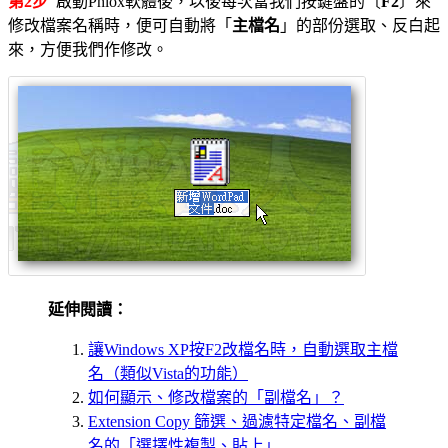
第2步
啟動Phlox軟體後，以後每次當我們按鍵盤的〔
F2
〕來
修改檔案名稱時，便可自動將「
主檔名
」的部份選取、反白起
來，方便我們作修改。
延伸閱讀：
讓Windows XP按F2改檔名時，自動選取主檔
名（類似Vista的功能）
如何顯示、修改檔案的「副檔名」？
Extension Copy 篩選、過濾特定檔名、副檔
名的「選擇性複製、貼上」