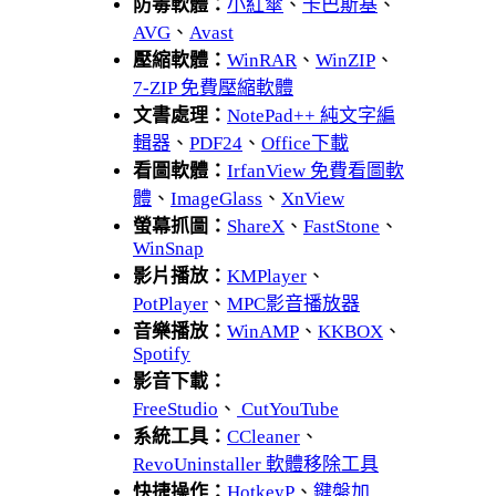
防毒軟體：
小紅傘
、
卡巴斯基
、
AVG
、
Avast
壓縮軟體：
WinRAR
、
WinZIP
、
7-ZIP 免費壓縮軟體
文書處理：
NotePad++ 純文字編
輯器
、
PDF24
、
Office下載
看圖軟體：
IrfanView 免費看圖軟
體
、
ImageGlass
、
XnView
螢幕抓圖：
ShareX
、
FastStone
、
WinSnap
影片播放：
KMPlayer
、
PotPlayer
、
MPC影音播放器
音樂播放：
WinAMP
、
KKBOX
、
Spotify
影音下載：
FreeStudio
、
CutYouTube
系統工具：
CCleaner
、
RevoUninstaller 軟體移除工具
快捷操作：
HotkeyP
、
鍵盤加