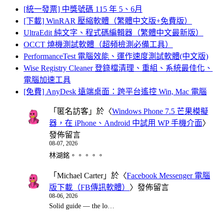
[統一發票] 中獎號碼 115 年 5、6月
[下載] WinRAR 壓縮軟體（繁體中文版+免費版）
UltraEdit 純文字、程式碼編輯器（繁體中文最新版）
OCCT 燒機測試軟體（超頻檢測必備工具）
PerformanceTest 電腦效能、運作速度測試軟體(中文版)
Wise Registry Cleaner 登錄檔清理、重組、系統最佳化、
電腦加速工具
[免費] AnyDesk 遠端桌面：跨平台遙控 Win, Mac 電腦
「
匿名訪客
」於〈
Windows Phone 7.5 芒果模擬
器，在 iPhone、Android 中試用 WP 手機介面
〉
發佈留言
08-07, 2026
林湖銘。。。。。
「
Michael Carter
」於〈
Facebook Messenger 電腦
版下載（FB傳訊軟體）
〉發佈留言
08-06, 2026
Solid guide — the lo…