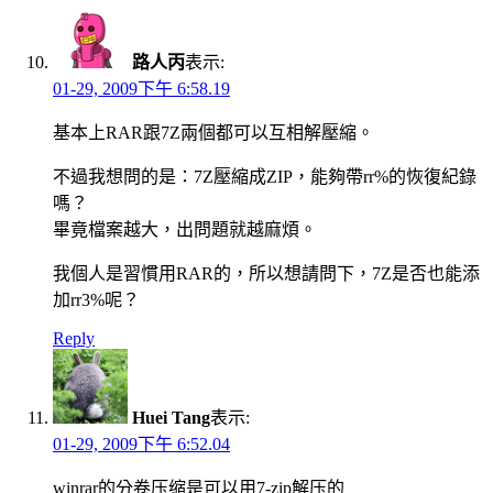
路人丙
表示:
01-29, 2009下午 6:58.19
基本上RAR跟7Z兩個都可以互相解壓縮。
不過我想問的是：7Z壓縮成ZIP，能夠帶rr%的恢復紀錄
嗎？
畢竟檔案越大，出問題就越麻煩。
我個人是習慣用RAR的，所以想請問下，7Z是否也能添
加rr3%呢？
Reply
Huei Tang
表示:
01-29, 2009下午 6:52.04
winrar的分卷压缩是可以用7-zip解压的