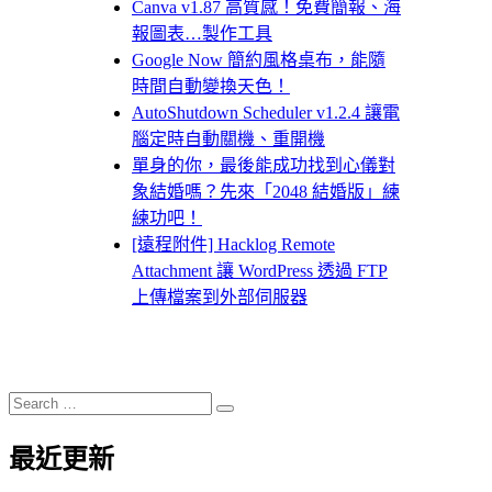
Canva v1.87 高質感！免費簡報、海
報圖表…製作工具
Google Now 簡約風格桌布，能隨
時間自動變換天色！
AutoShutdown Scheduler v1.2.4 讓電
腦定時自動關機、重開機
單身的你，最後能成功找到心儀對
象結婚嗎？先來「2048 結婚版」練
練功吧！
[遠程附件] Hacklog Remote
Attachment 讓 WordPress 透過 FTP
上傳檔案到外部伺服器
Search
Search
for:
最近更新