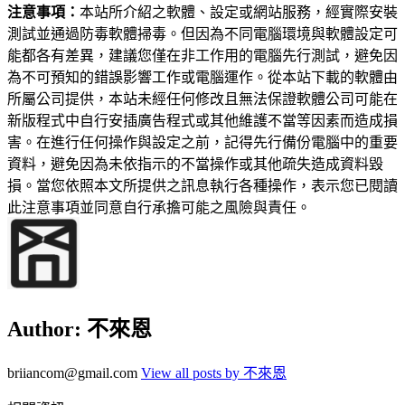
注意事項：
本站所介紹之軟體、設定或網站服務，經實際安裝
測試並通過防毒軟體掃毒。但因為不同電腦環境與軟體設定可
能都各有差異，建議您僅在非工作用的電腦先行測試，避免因
為不可預知的錯誤影響工作或電腦運作。從本站下載的軟體由
所屬公司提供，本站未經任何修改且無法保證軟體公司可能在
新版程式中自行安插廣告程式或其他維護不當等因素而造成損
害。在進行任何操作與設定之前，記得先行備份電腦中的重要
資料，避免因為未依指示的不當操作或其他疏失造成資料毀
損。當您依照本文所提供之訊息執行各種操作，表示您已閱讀
此注意事項並同意自行承擔可能之風險與責任。
Author:
不來恩
briiancom@gmail.com
View all posts by 不來恩