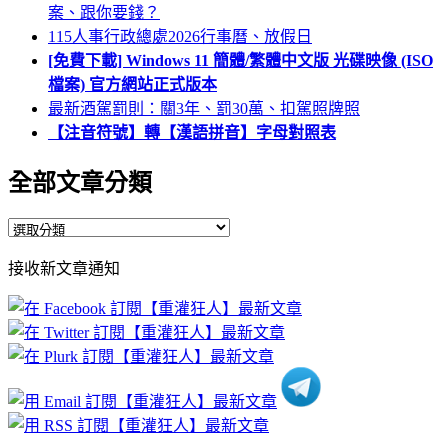
案、跟你要錢？
115人事行政總處2026行事曆、放假日
[免費下載] Windows 11 簡體/繁體中文版 光碟映像 (ISO
檔案) 官方網站正式版本
最新酒駕罰則：關3年、罰30萬、扣駕照牌照
【注音符號】轉【漢語拼音】字母對照表
全部文章分類
全
部
接收新文章通知
文
章
分
類