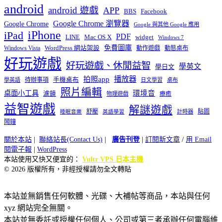
android
android 遊戲
APP
BBS
Facebook
Google Chrome 瀏覽器
Google Chrome
Google 與其他 Google 應用
iPhone
iPad
PDF
widget
LINE
Mac OS X
Windows 7
免費圖庫
Windows Vista
WordPress 網站架設
動作遊戲
動態桌布
好玩遊戲
好玩遊戲、休閒益智
學英文
學日文
播放器
拍照app
待辦事項
手機桌布
學英語
日文學習
桌布
照片編輯
桌面小工具
環境音
濾鏡
療癒
物理遊戲
益智遊戲
解謎遊戲
舒壓
貼圖
計時器
睡眠音樂
英語學習
鬧鐘
關於本站
|
聯絡站長(Contact Us)
|
廣告刊登
|
訂閱新文章
/
用 Email
閱電子報
|
WordPress
本站使用又快又便宜的：
Vultr VPS 日本主機
© 2026 版權所有，非經授權請勿全文轉貼
本站並無銷售任何軟體、光碟、大補帖等商品，本站與任何
xyz 網站完全無關。
本站並無委託或授權任何個人、公司或第三者承辦任何電腦維