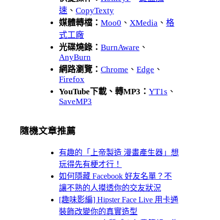
速
、
CopyTexty
媒體轉檔：
Moo0
、
XMedia
、
格
式工廠
光碟燒錄：
BurnAware
、
AnyBurn
網路瀏覽：
Chrome
、
Edge
、
Firefox
YouTube下載、轉MP3：
YT1s
、
SaveMP3
隨機文章推薦
有趣的「上帝製造 漫畫產生器」想
玩得先有梗才行！
如何隱藏 Facebook 好友名單？不
讓不熟的人摸透你的交友狀況
[趣味影編] Hipster Face Live 用卡通
裝飾改變你的真實造型