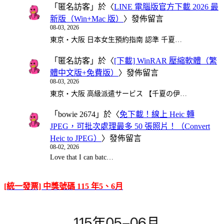
「
匿名訪客
」於〈
LINE 電腦版官方下載 2026 最
新版（Win+Mac 版）
〉發佈留言
08-03, 2026
東京・大阪 日本女生預約指南 認準 千夏…
「
匿名訪客
」於〈
[下載] WinRAR 壓縮軟體（繁
體中文版+免費版）
〉發佈留言
08-03, 2026
東京・大阪 高級派遣サービス 【千夏の伊…
「
bowie 2674
」於〈
免下載！線上 Heic 轉
JPEG，可批次處理最多 50 張照片！（Convert
Heic to JPEG）
〉發佈留言
08-02, 2026
Love that I can batc…
[統一發票] 中獎號碼 115 年5、6月