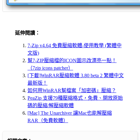
延伸閱讀：
7-Zip v4.64 免費壓縮軟體-使用教學 (繁體中
文版)
幫7-ZIP壓縮檔的ICON圖示改漂亮一點！
（7zip icons patcher）
[下載]WinRAR壓縮軟體 3.80 beta 2 繁體中文
最新版！
如何用WinRAR幫檔案「加密碼」壓縮？
PeaZip 支援79種壓縮格式，免費、開放原始
碼的壓縮/解壓縮軟體
[Mac] The Unarchiver 讓Mac也能解壓縮
RAR（免費軟體）