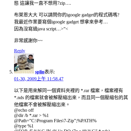
態 這讓我一直不想用7zip….
布萊恩大大 可以請問你的igoogle gadget的程式碼嗎?
我最近作業要寫個igoogle gadget 想拿來參考…
因為沒寫過java script…>”<
非常感謝你~~
Reply
splin
表示:
01-30, 2009上午 11:58.47
以下是用來解同一個資料夾裡的 *.rar 檔案，檔案裡有
*.nds 的檔案就會被解壓縮出來，而且同一個壓縮包的其
他檔案不會被解壓縮出來。
@echo off
@dir /b *.rar > %1
@Path=”C:\Program Files\7-Zip”;%PATH%
@type %1