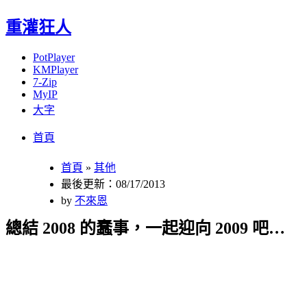
重灌狂人
PotPlayer
KMPlayer
7-Zip
MyIP
大字
Menu
Skip
首頁
to
content
首頁
»
其他
最後更新：08/17/2013
by
不來恩
總結 2008 的蠢事，一起迎向 2009 吧…