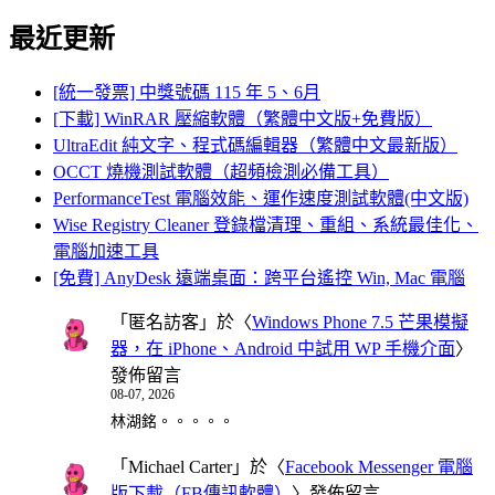
最近更新
[統一發票] 中獎號碼 115 年 5、6月
[下載] WinRAR 壓縮軟體（繁體中文版+免費版）
UltraEdit 純文字、程式碼編輯器（繁體中文最新版）
OCCT 燒機測試軟體（超頻檢測必備工具）
PerformanceTest 電腦效能、運作速度測試軟體(中文版)
Wise Registry Cleaner 登錄檔清理、重組、系統最佳化、
電腦加速工具
[免費] AnyDesk 遠端桌面：跨平台遙控 Win, Mac 電腦
「
匿名訪客
」於〈
Windows Phone 7.5 芒果模擬
器，在 iPhone、Android 中試用 WP 手機介面
〉
發佈留言
08-07, 2026
林湖銘。。。。。
「
Michael Carter
」於〈
Facebook Messenger 電腦
版下載（FB傳訊軟體）
〉發佈留言