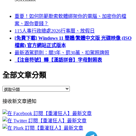
重要！如何防範勒索軟體綁架你的電腦、加密你的檔
案、跟你要錢？
115人事行政總處2026行事曆、放假日
[免費下載] Windows 11 簡體/繁體中文版 光碟映像 (ISO
檔案) 官方網站正式版本
最新酒駕罰則：關3年、罰30萬、扣駕照牌照
【注音符號】轉【漢語拼音】字母對照表
全部文章分類
全
部
接收新文章通知
文
章
分
類