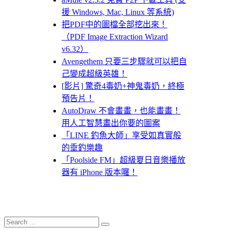
援 Windows, Mac, Linux 等系統)
把PDF中的圖檔全部挖出來！
（PDF Image Extraction Wizard
v6.32）
Avengethem 只要三步驟就可以把自
己變成超級英雄！
[影片] 驚奇4毒奶+神鬼毒奶，終極
預告片！
AutoDraw 不會畫畫，也能畫畫！
用人工智慧畫出你要的圖案
「LINE 釣魚大師」享受如真實般
的垂釣樂趣
「Poolside FM」超級夏日音樂播放
器有 iPhone 版本囉！
Search
Search
for: