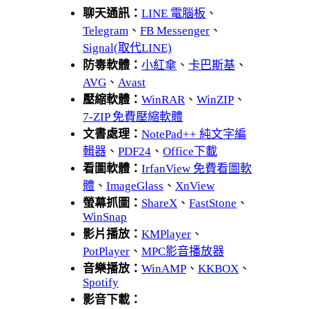
聊天通訊：
LINE 電腦板
、
Telegram
、
FB Messenger
、
Signal(取代LINE)
防毒軟體：
小紅傘
、
卡巴斯基
、
AVG
、
Avast
壓縮軟體：
WinRAR
、
WinZIP
、
7-ZIP 免費壓縮軟體
文書處理：
NotePad++ 純文字編
輯器
、
PDF24
、
Office下載
看圖軟體：
IrfanView 免費看圖軟
體
、
ImageGlass
、
XnView
螢幕抓圖：
ShareX
、
FastStone
、
WinSnap
影片播放：
KMPlayer
、
PotPlayer
、
MPC影音播放器
音樂播放：
WinAMP
、
KKBOX
、
Spotify
影音下載：