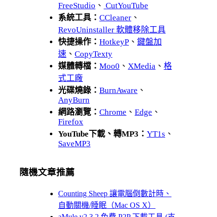
FreeStudio
、
CutYouTube
系統工具：
CCleaner
、
RevoUninstaller 軟體移除工具
快捷操作：
HotkeyP
、
鍵盤加
速
、
CopyTexty
媒體轉檔：
Moo0
、
XMedia
、
格
式工廠
光碟燒錄：
BurnAware
、
AnyBurn
網路瀏覽：
Chrome
、
Edge
、
Firefox
YouTube下載、轉MP3：
YT1s
、
SaveMP3
隨機文章推薦
Counting Sheep 讓電腦倒數計時、
自動關機/睡眠（Mac OS X）
aMule v2.3.2 免費 P2P 下載工具 (支