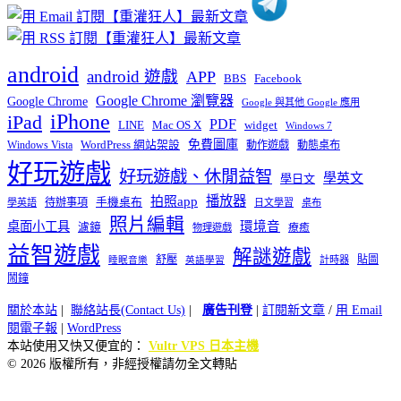
android
android 遊戲
APP
BBS
Facebook
Google Chrome 瀏覽器
Google Chrome
Google 與其他 Google 應用
iPhone
iPad
PDF
widget
LINE
Mac OS X
Windows 7
免費圖庫
Windows Vista
WordPress 網站架設
動作遊戲
動態桌布
好玩遊戲
好玩遊戲、休閒益智
學英文
學日文
播放器
拍照app
待辦事項
手機桌布
學英語
日文學習
桌布
照片編輯
桌面小工具
環境音
濾鏡
療癒
物理遊戲
益智遊戲
解謎遊戲
舒壓
貼圖
計時器
睡眠音樂
英語學習
鬧鐘
關於本站
|
聯絡站長(Contact Us)
|
廣告刊登
|
訂閱新文章
/
用 Email
閱電子報
|
WordPress
本站使用又快又便宜的：
Vultr VPS 日本主機
© 2026 版權所有，非經授權請勿全文轉貼