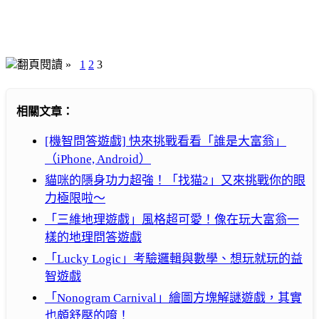
翻頁閱讀 »
1
2
3
相關文章：
[機智問答遊戲] 快來挑戰看看「誰是大富翁」
（iPhone, Android）
貓咪的隱身功力超強！「找猫2」又來挑戰你的眼
力極限啦～
「三維地理遊戲」風格超可愛！像在玩大富翁一
樣的地理問答遊戲
「Lucky Logic」考驗邏輯與數學、想玩就玩的益
智遊戲
「Nonogram Carnival」繪圖方塊解謎遊戲，其實
也頗舒壓的唷！