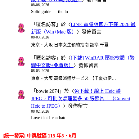
08-06, 2026
Solid guide — the lo…
「
匿名訪客
」於〈
LINE 電腦版官方下載 2026 最
新版（Win+Mac 版）
〉發佈留言
08-03, 2026
東京・大阪 日本女生預約指南 認準 千夏…
「
匿名訪客
」於〈
[下載] WinRAR 壓縮軟體（繁
體中文版+免費版）
〉發佈留言
08-03, 2026
東京・大阪 高級派遣サービス 【千夏の伊…
「
bowie 2674
」於〈
免下載！線上 Heic 轉
JPEG，可批次處理最多 50 張照片！（Convert
Heic to JPEG）
〉發佈留言
08-02, 2026
Love that I can batc…
[統一發票] 中獎號碼 115 年5、6月