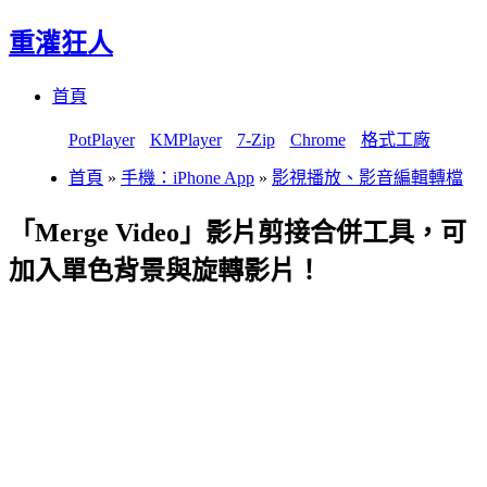
重灌狂人
Menu
Skip
首頁
to
content
PotPlayer
KMPlayer
7-Zip
Chrome
格式工廠
首頁
»
手機：iPhone App
»
影視播放、影音編輯轉檔
「Merge Video」影片剪接合併工具，可
加入單色背景與旋轉影片！