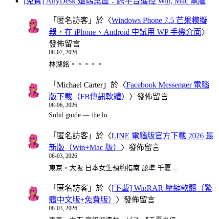
[免費] AnyDesk 遠端桌面：跨平台遙控 Win, Mac 電腦
「
匿名訪客
」於〈
Windows Phone 7.5 芒果模擬
器，在 iPhone、Android 中試用 WP 手機介面
〉
發佈留言
08-07, 2026
林湖銘。。。。。
「
Michael Carter
」於〈
Facebook Messenger 電腦
版下載（FB傳訊軟體）
〉發佈留言
08-06, 2026
Solid guide — the lo…
「
匿名訪客
」於〈
LINE 電腦版官方下載 2026 最
新版（Win+Mac 版）
〉發佈留言
08-03, 2026
東京・大阪 日本女生預約指南 認準 千夏…
「
匿名訪客
」於〈
[下載] WinRAR 壓縮軟體（繁
體中文版+免費版）
〉發佈留言
08-03, 2026