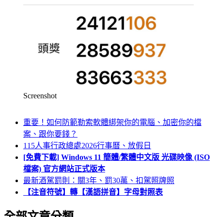
Screenshot
重要！如何防範勒索軟體綁架你的電腦、加密你的檔
案、跟你要錢？
115人事行政總處2026行事曆、放假日
[免費下載] Windows 11 簡體/繁體中文版 光碟映像 (ISO
檔案) 官方網站正式版本
最新酒駕罰則：關3年、罰30萬、扣駕照牌照
【注音符號】轉【漢語拼音】字母對照表
全部文章分類