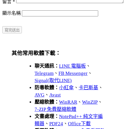
留言
*
顯示名稱
其他常用軟體下載：
聊天通訊：
LINE 電腦板
、
Telegram
、
FB Messenger
、
Signal(取代LINE)
防毒軟體：
小紅傘
、
卡巴斯基
、
AVG
、
Avast
壓縮軟體：
WinRAR
、
WinZIP
、
7-ZIP 免費壓縮軟體
文書處理：
NotePad++ 純文字編
輯器
、
PDF24
、
Office下載