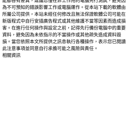
能都各有差異，建議您僅在非工作用的電腦先行測試，避免因
為不可預知的錯誤影響工作或電腦運作。從本站下載的軟體由
所屬公司提供，本站未經任何修改且無法保證軟體公司可能在
新版程式中自行安插廣告程式或其他維護不當等因素而造成損
害。在進行任何操作與設定之前，記得先行備份電腦中的重要
資料，避免因為未依指示的不當操作或其他疏失造成資料毀
損。當您依照本文所提供之訊息執行各種操作，表示您已閱讀
此注意事項並同意自行承擔可能之風險與責任。
相關資訊