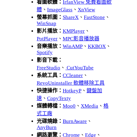
看圖軟體：
IrfanView 免費看圖軟
體
、
ImageGlass
、
XnView
螢幕抓圖：
ShareX
、
FastStone
、
WinSnap
影片播放：
KMPlayer
、
PotPlayer
、
MPC影音播放器
音樂播放：
WinAMP
、
KKBOX
、
Spotify
影音下載：
FreeStudio
、
CutYouTube
系統工具：
CCleaner
、
RevoUninstaller 軟體移除工具
快捷操作：
HotkeyP
、
鍵盤加
速
、
CopyTexty
媒體轉檔：
Moo0
、
XMedia
、
格
式工廠
光碟燒錄：
BurnAware
、
AnyBurn
網路瀏覽：
Chrome
、
Edge
、