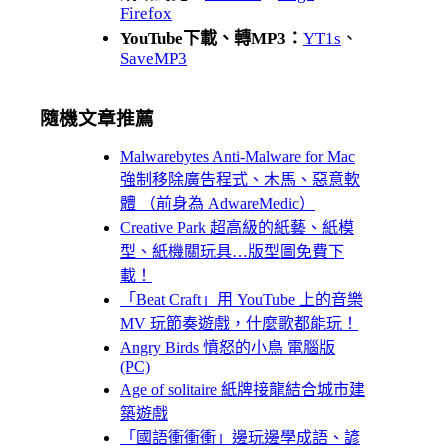
Firefox
YouTube下載、轉MP3：
YT1s
、
SaveMP3
隨機文章推薦
Malwarebytes Anti-Malware for Mac
強制移除廣告程式、木馬、惡意軟
體 （前身為 AdwareMedic）
Creative Park 超高級的紙藝、紙模
型、紙機關玩具…版型圖免費下
載！
「Beat Craft」用 YouTube 上的音樂
MV 玩節奏遊戲，什麼歌都能玩！
Angry Birds 憤怒的小鳥 電腦版
(PC)
Age of solitaire 紙牌接龍結合城市建
築遊戲
「國語衝衝衝」邊玩邊學成語、諺