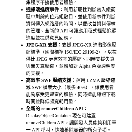
集程序干擾使用者體驗。
通訊端進度事件：
利用新屬性判斷寫入緩衝
區中剩餘的位元組數目，並使用新事件判斷
資料傳入網路層的時間，以便改善資料傳輸
的管理。全新的 API 可讓應用程式輕鬆追蹤
進度並提供意見回應。
JPEG-XR 支援：
支援 JPEG-XR 進階影像壓
縮標準（國際標準 ISO/IEC 29199-2），以提
供比 JPEG 更有效率的壓縮、同時支援失真
與無失真壓縮，並增加對 Alpha 色版透明度
的支援。
高效率 SWF 壓縮支援：
運用 LZMA 壓縮縮
減 SWF 檔案大小（最多 40%），讓使用者
能夠享受更豐富的體驗，同時還能縮短下載
時間並降低頻寬耗用量。
全新的 removeChildren API：
DisplayObjectContainer 現在可建置
removeChildren API，讓開發人員能夠利用單
一 API 呼叫，快速移除容器的所有子項。