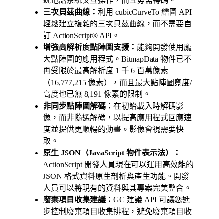
統電話系統交互操作，而且毋需轉碼。
三次貝茲曲線：
利用 cubicCurveTo 繪圖 API
輕鬆建立複雜的三次貝茲曲線，而不需要自
訂 ActionScript® API。
增強高解析度點陣圖支援：
能夠開發使用龐
大點陣圖的應用程式。BitmapData 物件已不
再受限於最高解析度 1 千 6 百萬像素
（16,777,215 像素），而且最大點陣圖寬度/
高度也已無 8,191 像素的限制。
非同步點陣圖解碼：
在初始載入時解碼影
像，而非隨選解碼，以提高應用程式回應速
度並提供更順暢的動畫。影像會視需要快
取。
原生 JSON（JavaScript 物件表示法）：
ActionScript 開發人員現在可以運用高效能的
JSON 格式資料原生剖析與產生功能。開發
人員可以將現有的資料與其專案完美整合。
廢棄項目收集建議：
GC 建議 API 可讓您進
步控制廢棄項目收集排程，避免廢棄項目收