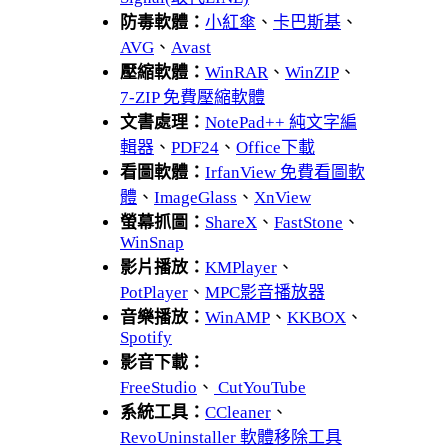
防毒軟體：
小紅傘
、
卡巴斯基
、
AVG
、
Avast
壓縮軟體：
WinRAR
、
WinZIP
、
7-ZIP 免費壓縮軟體
文書處理：
NotePad++ 純文字編
輯器
、
PDF24
、
Office下載
看圖軟體：
IrfanView 免費看圖軟
體
、
ImageGlass
、
XnView
螢幕抓圖：
ShareX
、
FastStone
、
WinSnap
影片播放：
KMPlayer
、
PotPlayer
、
MPC影音播放器
音樂播放：
WinAMP
、
KKBOX
、
Spotify
影音下載：
FreeStudio
、
CutYouTube
系統工具：
CCleaner
、
RevoUninstaller 軟體移除工具