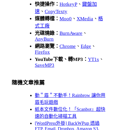
快捷操作：
HotkeyP
、
鍵盤加
速
、
CopyTexty
媒體轉檔：
Moo0
、
XMedia
、
格
式工廠
光碟燒錄：
BurnAware
、
AnyBurn
網路瀏覽：
Chrome
、
Edge
、
Firefox
YouTube下載、轉MP3：
YT1s
、
SaveMP3
隨機文章推薦
動＂眉＂不動手！Rainbrow 讓你用
眉毛玩遊戲
紙本文件數位化！「Scanbot」超快
速的自動化掃描工具
[WordPress外掛] BackWPup 透過
FTP, Email, Dropbox, Amazon S3,