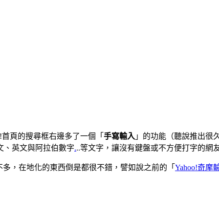
oo!首頁的搜尋框右邊多了一個「
手寫輸入
」的功能（聽說推出很
文、英文與阿拉伯數字
.
..等文字，讓沒有鍵盤或不方便打字的
點不多，在地化的東西倒是都很不錯，譬如說之前的「
Yahoo!奇