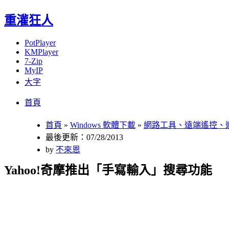
重灌狂人
PotPlayer
KMPlayer
7-Zip
MyIP
大字
Menu
Skip
首頁
to
content
首頁
»
Windows 軟體下載
»
網路工具、遠端遙控、
最後更新：07/28/2013
by
不來恩
Yahoo!奇摩推出「手寫輸入」搜尋功能