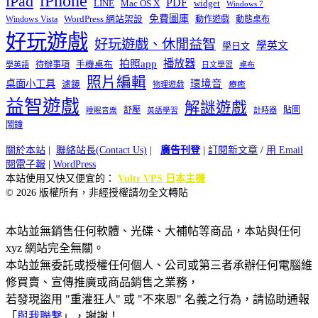
iPhone
iPad
PDF
widget
LINE
Mac OS X
Windows 7
免費圖庫
Windows Vista
WordPress 網站架設
動作遊戲
動態桌布
好玩遊戲
好玩遊戲、休閒益智
學英文
學日文
播放器
拍照app
待辦事項
手機桌布
學英語
日文學習
桌布
照片編輯
桌面小工具
環境音
濾鏡
療癒
物理遊戲
益智遊戲
解謎遊戲
舒壓
貼圖
計時器
睡眠音樂
英語學習
鬧鐘
關於本站
|
聯絡站長(Contact Us)
|
廣告刊登
|
訂閱新文章
/
用 Email
閱電子報
|
WordPress
本站使用又快又便宜的：
Vultr VPS 日本主機
© 2026 版權所有，非經授權請勿全文轉貼
本站並無銷售任何軟體、光碟、大補帖等商品，本站與任何
xyz 網站完全無關。
本站並無委託或授權任何個人、公司或第三者承辦任何電腦維
修買賣、宣傳推廣或商品銷售之業務，
若發現盜用 "重灌狂人" 或 "不來恩" 名義之行為，請協助通報
「
與我聯繫
」，謝謝！