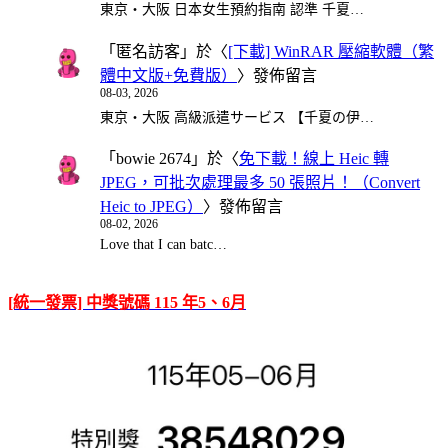
東京・大阪 日本女生預約指南 認準 千夏…
「
匿名訪客
」於〈
[下載] WinRAR 壓縮軟體（繁
體中文版+免費版）
〉發佈留言
08-03, 2026
東京・大阪 高級派遣サービス 【千夏の伊…
「
bowie 2674
」於〈
免下載！線上 Heic 轉
JPEG，可批次處理最多 50 張照片！（Convert
Heic to JPEG）
〉發佈留言
08-02, 2026
Love that I can batc…
[統一發票] 中獎號碼 115 年5、6月