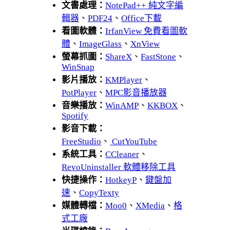
文書處理：
NotePad++ 純文字編
輯器
、
PDF24
、
Office下載
看圖軟體：
IrfanView 免費看圖軟
體
、
ImageGlass
、
XnView
螢幕抓圖：
ShareX
、
FastStone
、
WinSnap
影片播放：
KMPlayer
、
PotPlayer
、
MPC影音播放器
音樂播放：
WinAMP
、
KKBOX
、
Spotify
影音下載：
FreeStudio
、
CutYouTube
系統工具：
CCleaner
、
RevoUninstaller 軟體移除工具
快捷操作：
HotkeyP
、
鍵盤加
速
、
CopyTexty
媒體轉檔：
Moo0
、
XMedia
、
格
式工廠