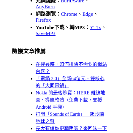
光碟燒錄：
BurnAware
、
AnyBurn
網路瀏覽：
Chrome
、
Edge
、
Firefox
YouTube下載、轉MP3：
YT1s
、
SaveMP3
隨機文章推薦
在搜尋時，如何排除不需要的網站
內容？
「電鍋 2.0」全新64位元、雙核心
的「大同電鍋」
Nokia 的最後瑰寶：HERE 離線地
圖、導航軟體（免費下載，支援
Android 手機）
打開「Sounds of Earth」一起聆聽
地球之聲
長大有讓你更聰明嗎？來回味一下