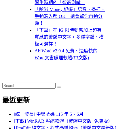
學生時期的「智商測試」
「哈啦 Money 記帳」語音、掃描、
手動輸入都 OK，還會幫你自動分
類！
「下筆」在 IG 限時動態加上超有
質感的繁體中文字，多種字體、模
板可選擇！
AbiWord v2.9.4 免費、速度快的
Word文書處理軟體(中文版)
Search
Search
for:
最近更新
[統一發票] 中獎號碼 115 年 5、6月
[下載] WinRAR 壓縮軟體（繁體中文版+免費版）
UltraEdit 純文字、程式碼編輯器（繁體中文最新版）