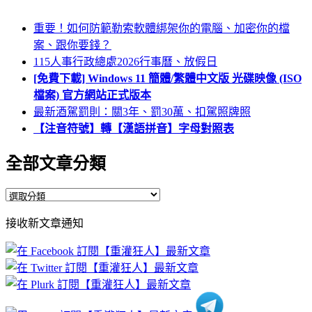
重要！如何防範勒索軟體綁架你的電腦、加密你的檔
案、跟你要錢？
115人事行政總處2026行事曆、放假日
[免費下載] Windows 11 簡體/繁體中文版 光碟映像 (ISO
檔案) 官方網站正式版本
最新酒駕罰則：關3年、罰30萬、扣駕照牌照
【注音符號】轉【漢語拼音】字母對照表
全部文章分類
全
部
接收新文章通知
文
章
分
類