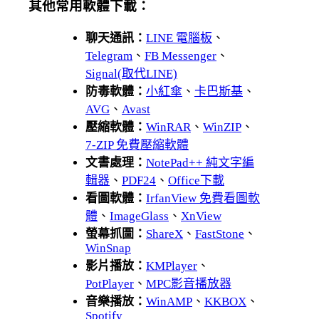
其他常用軟體下載：
聊天通訊：
LINE 電腦板
、
Telegram
、
FB Messenger
、
Signal(取代LINE)
防毒軟體：
小紅傘
、
卡巴斯基
、
AVG
、
Avast
壓縮軟體：
WinRAR
、
WinZIP
、
7-ZIP 免費壓縮軟體
文書處理：
NotePad++ 純文字編
輯器
、
PDF24
、
Office下載
看圖軟體：
IrfanView 免費看圖軟
體
、
ImageGlass
、
XnView
螢幕抓圖：
ShareX
、
FastStone
、
WinSnap
影片播放：
KMPlayer
、
PotPlayer
、
MPC影音播放器
音樂播放：
WinAMP
、
KKBOX
、
Spotify