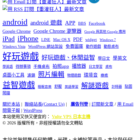
android
android 遊戲
APP
BBS
Facebook
Google Chrome 瀏覽器
Google Chrome
Google 與其他 Google 應用
iPhone
iPad
PDF
widget
LINE
Mac OS X
Windows 7
免費圖庫
Windows Vista
WordPress 網站架設
動作遊戲
動態桌布
好玩遊戲
好玩遊戲、休閒益智
學英文
學日文
播放器
拍照app
待辦事項
手機桌布
學英語
日文學習
桌布
照片編輯
桌面小工具
環境音
濾鏡
療癒
物理遊戲
益智遊戲
解謎遊戲
舒壓
貼圖
計時器
睡眠音樂
英語學習
鬧鐘
關於本站
|
聯絡站長(Contact Us)
|
廣告刊登
|
訂閱新文章
/
用 Email
閱電子報
|
WordPress
本站使用又快又便宜的：
Vultr VPS 日本主機
© 2026 版權所有，非經授權請勿全文轉貼
本站並無銷售任何軟體、光碟、大補帖等商品，本站與任何