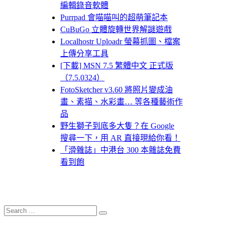
編輯錄音軟體
Purrpad 會喵喵叫的超萌筆記本
CuBuGo 立體旋轉世界解謎遊戲
Localhostr Uploadr 螢幕抓圖、檔案
上傳分享工具
[下載] MSN 7.5 繁體中文 正式版
（7.5.0324）
FotoSketcher v3.60 將照片變成油
畫、素描、水彩畫… 等各種藝術作
品
野生獅子到底多大隻？在 Google
搜尋一下，用 AR 直接現給你看！
「滑雜誌」中港台 300 本雜誌免費
看到飽
Search
Search
for: