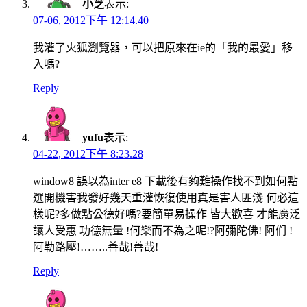
小芝
表示:
07-06, 2012下午 12:14.40
我灌了火狐瀏覽器，可以把原來在ie的「我的最愛」移
入嗎?
Reply
yufu
表示:
04-22, 2012下午 8:23.28
window8 誤以為inter e8 下載後有夠難操作找不到如何點
選開機害我發好幾天重灌恢復使用真是害人匪淺 何必這
樣呢?多做點公德好嗎?要簡單易操作 皆大歡喜 才能廣泛
讓人受惠 功德無量 !何樂而不為之呢!?阿彌陀佛! 阿们 !
阿勒路壓!……..善哉!善哉!
Reply