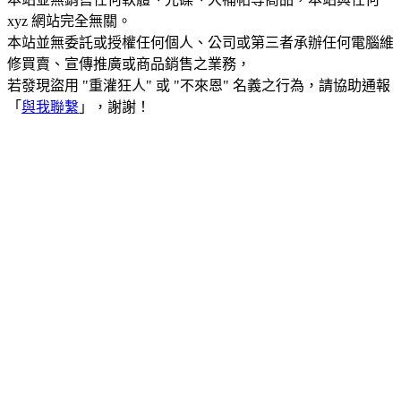
xyz 網站完全無關。
本站並無委託或授權任何個人、公司或第三者承辦任何電腦維
修買賣、宣傳推廣或商品銷售之業務，
若發現盜用 "重灌狂人" 或 "不來恩" 名義之行為，請協助通報
「
與我聯繫
」，謝謝！