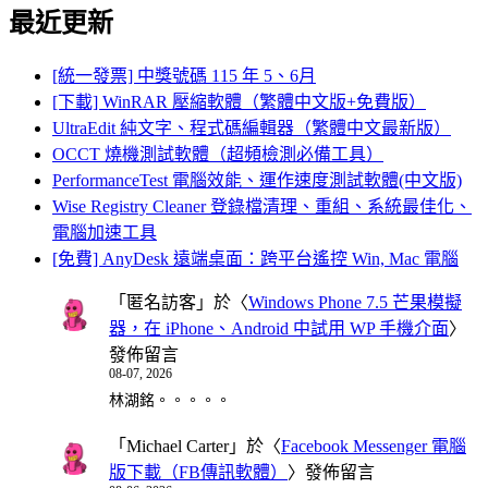
最近更新
[統一發票] 中獎號碼 115 年 5、6月
[下載] WinRAR 壓縮軟體（繁體中文版+免費版）
UltraEdit 純文字、程式碼編輯器（繁體中文最新版）
OCCT 燒機測試軟體（超頻檢測必備工具）
PerformanceTest 電腦效能、運作速度測試軟體(中文版)
Wise Registry Cleaner 登錄檔清理、重組、系統最佳化、
電腦加速工具
[免費] AnyDesk 遠端桌面：跨平台遙控 Win, Mac 電腦
「
匿名訪客
」於〈
Windows Phone 7.5 芒果模擬
器，在 iPhone、Android 中試用 WP 手機介面
〉
發佈留言
08-07, 2026
林湖銘。。。。。
「
Michael Carter
」於〈
Facebook Messenger 電腦
版下載（FB傳訊軟體）
〉發佈留言