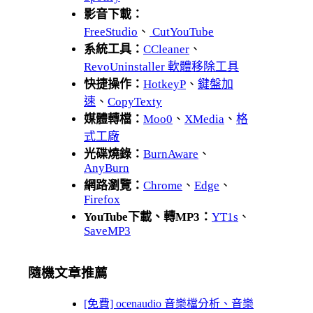
影音下載：
FreeStudio
、
CutYouTube
系統工具：
CCleaner
、
RevoUninstaller 軟體移除工具
快捷操作：
HotkeyP
、
鍵盤加
速
、
CopyTexty
媒體轉檔：
Moo0
、
XMedia
、
格
式工廠
光碟燒錄：
BurnAware
、
AnyBurn
網路瀏覽：
Chrome
、
Edge
、
Firefox
YouTube下載、轉MP3：
YT1s
、
SaveMP3
隨機文章推薦
[免費] ocenaudio 音樂檔分析、音樂