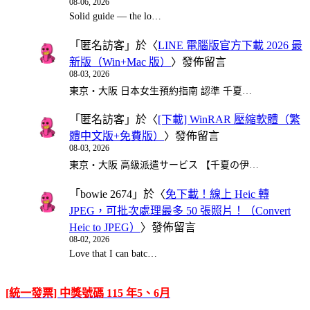
08-06, 2026
Solid guide — the lo…
「
匿名訪客
」於〈
LINE 電腦版官方下載 2026 最
新版（Win+Mac 版）
〉發佈留言
08-03, 2026
東京・大阪 日本女生預約指南 認準 千夏…
「
匿名訪客
」於〈
[下載] WinRAR 壓縮軟體（繁
體中文版+免費版）
〉發佈留言
08-03, 2026
東京・大阪 高級派遣サービス 【千夏の伊…
「
bowie 2674
」於〈
免下載！線上 Heic 轉
JPEG，可批次處理最多 50 張照片！（Convert
Heic to JPEG）
〉發佈留言
08-02, 2026
Love that I can batc…
[統一發票] 中獎號碼 115 年5、6月