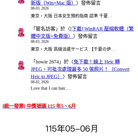
新版（Win+Mac 版）
〉發佈留言
08-03, 2026
東京・大阪 日本女生預約指南 認準 千夏…
「
匿名訪客
」於〈
[下載] WinRAR 壓縮軟體（繁
體中文版+免費版）
〉發佈留言
08-03, 2026
東京・大阪 高級派遣サービス 【千夏の伊…
「
bowie 2674
」於〈
免下載！線上 Heic 轉
JPEG，可批次處理最多 50 張照片！（Convert
Heic to JPEG）
〉發佈留言
08-02, 2026
Love that I can batc…
[統一發票] 中獎號碼 115 年5、6月