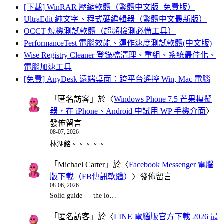
[下載] WinRAR 壓縮軟體（繁體中文版+免費版）
UltraEdit 純文字、程式碼編輯器（繁體中文最新版）
OCCT 燒機測試軟體（超頻檢測必備工具）
PerformanceTest 電腦效能、運作速度測試軟體(中文版)
Wise Registry Cleaner 登錄檔清理、重組、系統最佳化、
電腦加速工具
[免費] AnyDesk 遠端桌面：跨平台遙控 Win, Mac 電腦
「
匿名訪客
」於〈
Windows Phone 7.5 芒果模擬
器，在 iPhone、Android 中試用 WP 手機介面
〉
發佈留言
08-07, 2026
林湖銘。。。。。
「
Michael Carter
」於〈
Facebook Messenger 電腦
版下載（FB傳訊軟體）
〉發佈留言
08-06, 2026
Solid guide — the lo…
「
匿名訪客
」於〈
LINE 電腦版官方下載 2026 最