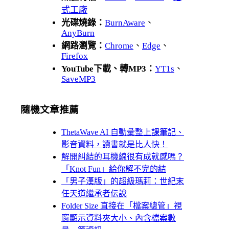
式工廠
光碟燒錄：
BurnAware
、
AnyBurn
網路瀏覽：
Chrome
、
Edge
、
Firefox
YouTube下載、轉MP3：
YT1s
、
SaveMP3
隨機文章推薦
ThetaWave AI 自動彙整上課筆記、
影音資料，讀書就是比人快！
解開糾結的耳機線很有成就感嗎？
「Knot Fun」給你解不完的結
「男子漢版」的超級瑪莉：世紀末
任天道繼承者伝說
Folder Size 直接在「檔案總管」視
窗顯示資料夾大小、內含檔案數