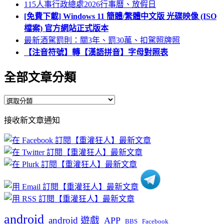
115人事行政總處2026行事曆、放假日
[免費下載] Windows 11 簡體/繁體中文版 光碟映像 (ISO
檔案) 官方網站正式版本
最新酒駕罰則：關3年、罰30萬、扣駕照牌照
【注音符號】轉【漢語拼音】字母對照表
全部文章分類
全
部
接收新文章通知
文
章
分
類
android
android 遊戲
APP
BBS
Facebook