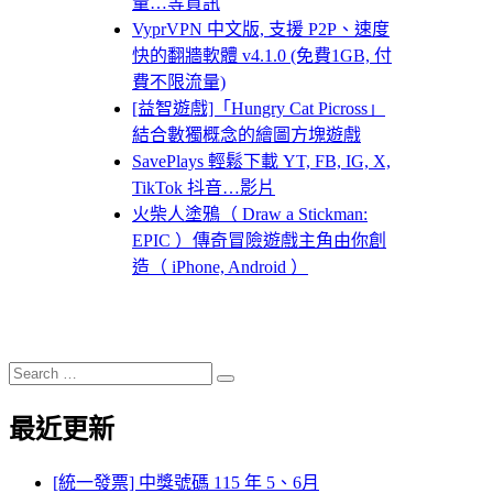
量…等資訊
VyprVPN 中文版, 支援 P2P、速度
快的翻牆軟體 v4.1.0 (免費1GB, 付
費不限流量)
[益智遊戲]「Hungry Cat Picross」
結合數獨概念的繪圖方塊遊戲
SavePlays 輕鬆下載 YT, FB, IG, X,
TikTok 抖音…影片
火柴人塗鴉（ Draw a Stickman:
EPIC ）傳奇冒險遊戲主角由你創
造（ iPhone, Android ）
Search
Search
for:
最近更新
[統一發票] 中獎號碼 115 年 5、6月