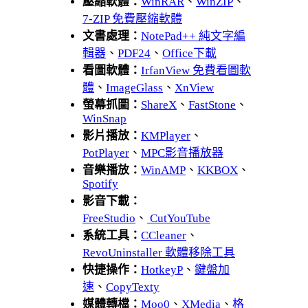
壓縮軟體：
WinRAR
、
WinZIP
、
7-ZIP 免費壓縮軟體
文書處理：
NotePad++ 純文字編
輯器
、
PDF24
、
Office下載
看圖軟體：
IrfanView 免費看圖軟
體
、
ImageGlass
、
XnView
螢幕抓圖：
ShareX
、
FastStone
、
WinSnap
影片播放：
KMPlayer
、
PotPlayer
、
MPC影音播放器
音樂播放：
WinAMP
、
KKBOX
、
Spotify
影音下載：
FreeStudio
、
CutYouTube
系統工具：
CCleaner
、
RevoUninstaller 軟體移除工具
快捷操作：
HotkeyP
、
鍵盤加
速
、
CopyTexty
媒體轉檔：
Moo0
、
XMedia
、
格