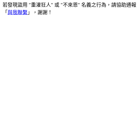
若發現盜用 "重灌狂人" 或 "不來恩" 名義之行為，請協助通報
「
與我聯繫
」，謝謝！