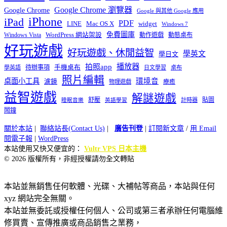
Google Chrome 瀏覽器
Google Chrome
Google 與其他 Google 應用
iPhone
iPad
PDF
widget
LINE
Mac OS X
Windows 7
免費圖庫
Windows Vista
WordPress 網站架設
動作遊戲
動態桌布
好玩遊戲
好玩遊戲、休閒益智
學英文
學日文
播放器
拍照app
待辦事項
手機桌布
學英語
日文學習
桌布
照片編輯
桌面小工具
環境音
濾鏡
療癒
物理遊戲
益智遊戲
解謎遊戲
舒壓
貼圖
計時器
睡眠音樂
英語學習
鬧鐘
關於本站
|
聯絡站長(Contact Us)
|
廣告刊登
|
訂閱新文章
/
用 Email
閱電子報
|
WordPress
本站使用又快又便宜的：
Vultr VPS 日本主機
© 2026 版權所有，非經授權請勿全文轉貼
本站並無銷售任何軟體、光碟、大補帖等商品，本站與任何
xyz 網站完全無關。
本站並無委託或授權任何個人、公司或第三者承辦任何電腦維
修買賣、宣傳推廣或商品銷售之業務，