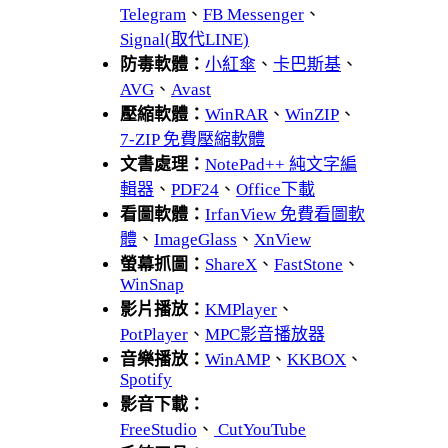
Telegram
、
FB Messenger
、
Signal(取代LINE)
防毒軟體：
小紅傘
、
卡巴斯基
、
AVG
、
Avast
壓縮軟體：
WinRAR
、
WinZIP
、
7-ZIP 免費壓縮軟體
文書處理：
NotePad++ 純文字編
輯器
、
PDF24
、
Office下載
看圖軟體：
IrfanView 免費看圖軟
體
、
ImageGlass
、
XnView
螢幕抓圖：
ShareX
、
FastStone
、
WinSnap
影片播放：
KMPlayer
、
PotPlayer
、
MPC影音播放器
音樂播放：
WinAMP
、
KKBOX
、
Spotify
影音下載：
FreeStudio
、
CutYouTube