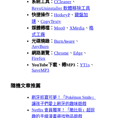
系統工具：
CCleaner
、
RevoUninstaller 軟體移除工具
快捷操作：
HotkeyP
、
鍵盤加
速
、
CopyTexty
媒體轉檔：
Moo0
、
XMedia
、
格
式工廠
光碟燒錄：
BurnAware
、
AnyBurn
網路瀏覽：
Chrome
、
Edge
、
Firefox
YouTube下載、轉MP3：
YT1s
、
SaveMP3
隨機文章推薦
刷牙抓寶可夢！「Pokémon Smile」
讓孩子們愛上刷牙的趣味遊戲
Netflix 會員獨享！「脆比街」超逗
趣的手繪漫畫尋找物品遊戲