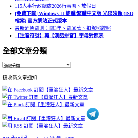
115人事行政總處2026行事曆、放假日
[免費下載] Windows 11 簡體/繁體中文版 光碟映像 (ISO
檔案) 官方網站正式版本
最新酒駕罰則：關3年、罰30萬、扣駕照牌照
【注音符號】轉【漢語拼音】字母對照表
全部文章分類
全
部
接收新文章通知
文
章
分
類