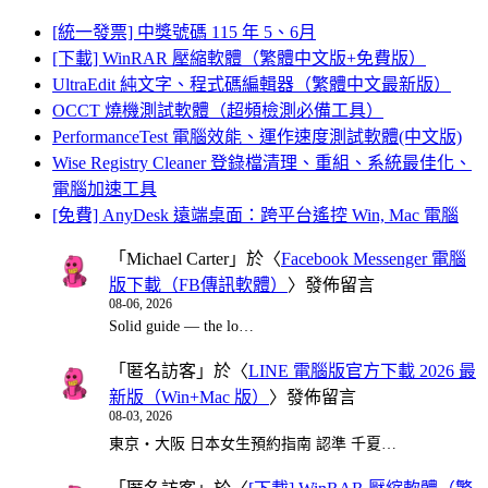
[統一發票] 中獎號碼 115 年 5、6月
[下載] WinRAR 壓縮軟體（繁體中文版+免費版）
UltraEdit 純文字、程式碼編輯器（繁體中文最新版）
OCCT 燒機測試軟體（超頻檢測必備工具）
PerformanceTest 電腦效能、運作速度測試軟體(中文版)
Wise Registry Cleaner 登錄檔清理、重組、系統最佳化、
電腦加速工具
[免費] AnyDesk 遠端桌面：跨平台遙控 Win, Mac 電腦
「
Michael Carter
」於〈
Facebook Messenger 電腦
版下載（FB傳訊軟體）
〉發佈留言
08-06, 2026
Solid guide — the lo…
「
匿名訪客
」於〈
LINE 電腦版官方下載 2026 最
新版（Win+Mac 版）
〉發佈留言
08-03, 2026
東京・大阪 日本女生預約指南 認準 千夏…