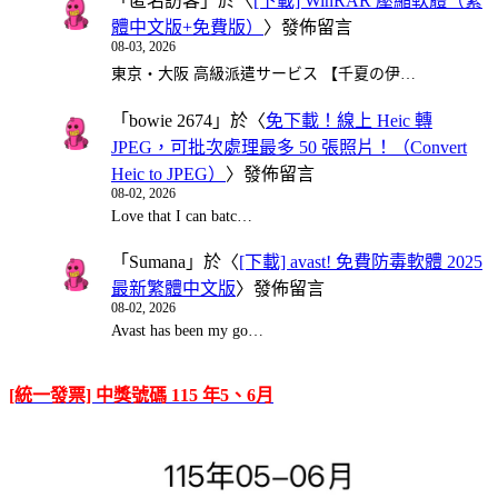
「
匿名訪客
」於〈
[下載] WinRAR 壓縮軟體（繁
體中文版+免費版）
〉發佈留言
08-03, 2026
東京・大阪 高級派遣サービス 【千夏の伊…
「
bowie 2674
」於〈
免下載！線上 Heic 轉
JPEG，可批次處理最多 50 張照片！（Convert
Heic to JPEG）
〉發佈留言
08-02, 2026
Love that I can batc…
「
Sumana
」於〈
[下載] avast! 免費防毒軟體 2025
最新繁體中文版
〉發佈留言
08-02, 2026
Avast has been my go…
[統一發票] 中獎號碼 115 年5、6月