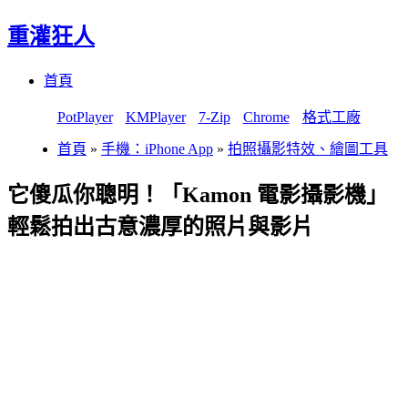
重灌狂人
Menu
Skip
首頁
to
content
PotPlayer
KMPlayer
7-Zip
Chrome
格式工廠
首頁
»
手機：iPhone App
»
拍照攝影特效、繪圖工具
它傻瓜你聰明！「Kamon 電影攝影機」
輕鬆拍出古意濃厚的照片與影片