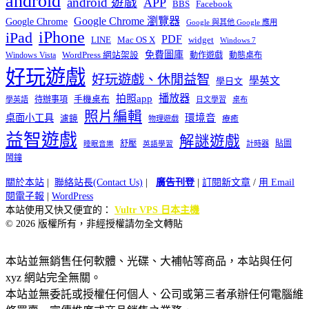
android
android 遊戲
APP
BBS
Facebook
Google Chrome 瀏覽器
Google Chrome
Google 與其他 Google 應用
iPhone
iPad
PDF
widget
LINE
Mac OS X
Windows 7
免費圖庫
Windows Vista
WordPress 網站架設
動作遊戲
動態桌布
好玩遊戲
好玩遊戲、休閒益智
學英文
學日文
播放器
拍照app
待辦事項
手機桌布
學英語
日文學習
桌布
照片編輯
桌面小工具
環境音
濾鏡
療癒
物理遊戲
益智遊戲
解謎遊戲
舒壓
貼圖
計時器
睡眠音樂
英語學習
鬧鐘
關於本站
|
聯絡站長(Contact Us)
|
廣告刊登
|
訂閱新文章
/
用 Email
閱電子報
|
WordPress
本站使用又快又便宜的：
Vultr VPS 日本主機
© 2026 版權所有，非經授權請勿全文轉貼
本站並無銷售任何軟體、光碟、大補帖等商品，本站與任何
xyz 網站完全無關。
本站並無委託或授權任何個人、公司或第三者承辦任何電腦維