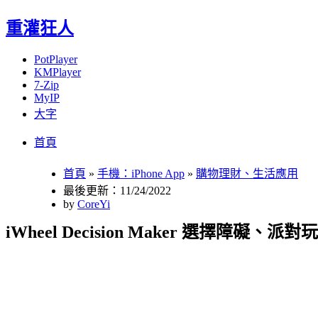
重灌狂人
PotPlayer
KMPlayer
7-Zip
MyIP
大字
Menu
Skip
首頁
to
content
首頁
»
手機：iPhone App
»
購物理財、生活應用
最後更新：11/24/2022
by
CoreYi
iWheel Decision Maker 選擇