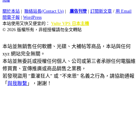
鬧鐘
關於本站
|
聯絡站長(Contact Us)
|
廣告刊登
|
訂閱新文章
/
用 Email
閱電子報
|
WordPress
本站使用又快又便宜的：
Vultr VPS 日本主機
© 2026 版權所有，非經授權請勿全文轉貼
本站並無銷售任何軟體、光碟、大補帖等商品，本站與任何
xyz 網站完全無關。
本站並無委託或授權任何個人、公司或第三者承辦任何電腦維
修買賣、宣傳推廣或商品銷售之業務，
若發現盜用 "重灌狂人" 或 "不來恩" 名義之行為，請協助通報
「
與我聯繫
」，謝謝！