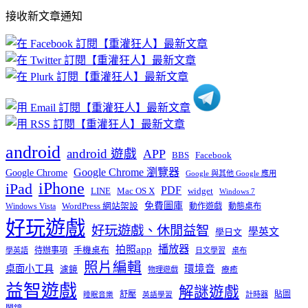
部
接收新文章通知
文
章
分
類
android
android 遊戲
APP
BBS
Facebook
Google Chrome 瀏覽器
Google Chrome
Google 與其他 Google 應用
iPhone
iPad
PDF
widget
LINE
Mac OS X
Windows 7
免費圖庫
Windows Vista
WordPress 網站架設
動作遊戲
動態桌布
好玩遊戲
好玩遊戲、休閒益智
學英文
學日文
播放器
拍照app
待辦事項
手機桌布
學英語
日文學習
桌布
照片編輯
桌面小工具
環境音
濾鏡
療癒
物理遊戲
益智遊戲
解謎遊戲
舒壓
貼圖
計時器
睡眠音樂
英語學習