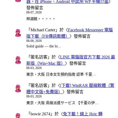
器，在 iPhone、Android 中試用 WP 手機介面
〉
發佈留言
08-07, 2026
林湖銘。。。。。
「
Michael Carter
」於〈
Facebook Messenger 電腦
版下載（FB傳訊軟體）
〉發佈留言
08-06, 2026
Solid guide — the lo…
「
匿名訪客
」於〈
LINE 電腦版官方下載 2026 最
新版（Win+Mac 版）
〉發佈留言
08-03, 2026
東京・大阪 日本女生預約指南 認準 千夏…
「
匿名訪客
」於〈
[下載] WinRAR 壓縮軟體（繁
體中文版+免費版）
〉發佈留言
08-03, 2026
東京・大阪 高級派遣サービス 【千夏の伊…
「
bowie 2674
」於〈
免下載！線上 Heic 轉