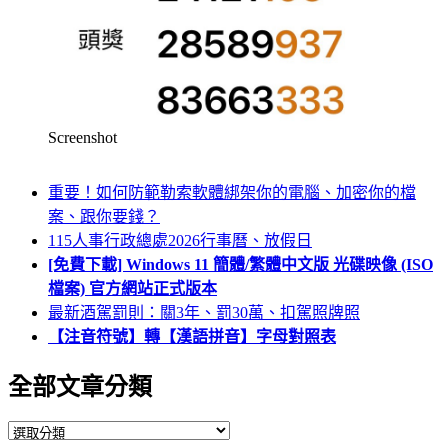
Screenshot
重要！如何防範勒索軟體綁架你的電腦、加密你的檔
案、跟你要錢？
115人事行政總處2026行事曆、放假日
[免費下載] Windows 11 簡體/繁體中文版 光碟映像 (ISO
檔案) 官方網站正式版本
最新酒駕罰則：關3年、罰30萬、扣駕照牌照
【注音符號】轉【漢語拼音】字母對照表
全部文章分類
全