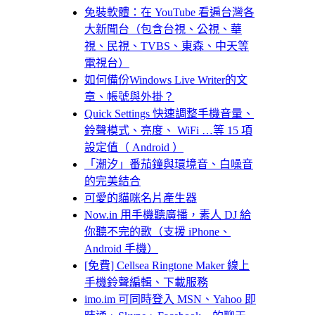
免裝軟體：在 YouTube 看遍台灣各
大新聞台（包含台視、公視、華
視、民視、TVBS、東森、中天等
電視台）
如何備份Windows Live Writer的文
章、帳號與外掛？
Quick Settings 快速調整手機音量、
鈴聲模式、亮度、 WiFi …等 15 項
設定值（ Android ）
「潮汐」番茄鐘與環境音、白噪音
的完美結合
可愛的貓咪名片產生器
Now.in 用手機聽廣播，素人 DJ 給
你聽不完的歌（支援 iPhone、
Android 手機）
[免費] Cellsea Ringtone Maker 線上
手機鈴聲編輯、下載服務
imo.im 可同時登入 MSN、Yahoo 即