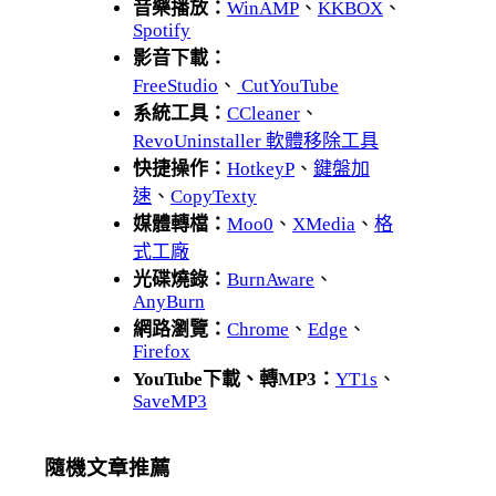
音樂播放：
WinAMP
、
KKBOX
、
Spotify
影音下載：
FreeStudio
、
CutYouTube
系統工具：
CCleaner
、
RevoUninstaller 軟體移除工具
快捷操作：
HotkeyP
、
鍵盤加
速
、
CopyTexty
媒體轉檔：
Moo0
、
XMedia
、
格
式工廠
光碟燒錄：
BurnAware
、
AnyBurn
網路瀏覽：
Chrome
、
Edge
、
Firefox
YouTube下載、轉MP3：
YT1s
、
SaveMP3
隨機文章推薦