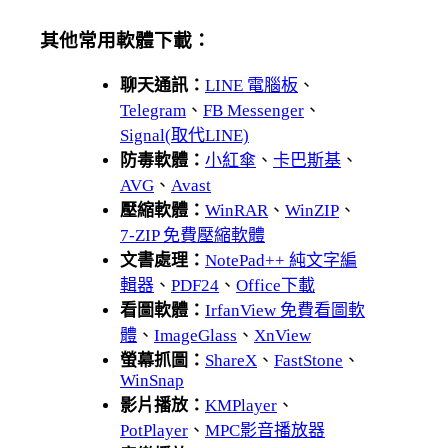
其他常用軟體下載：
聊天通訊：
LINE 電腦板
、
Telegram
、
FB Messenger
、
Signal(取代LINE)
防毒軟體：
小紅傘
、
卡巴斯基
、
AVG
、
Avast
壓縮軟體：
WinRAR
、
WinZIP
、
7-ZIP 免費壓縮軟體
文書處理：
NotePad++ 純文字編
輯器
、
PDF24
、
Office下載
看圖軟體：
IrfanView 免費看圖軟
體
、
ImageGlass
、
XnView
螢幕抓圖：
ShareX
、
FastStone
、
WinSnap
影片播放：
KMPlayer
、
PotPlayer
、
MPC影音播放器