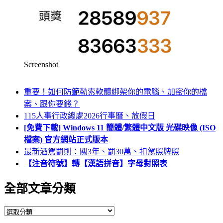
Screenshot
重要！如何防範勒索軟體綁架你的電腦、加密你的檔
案、跟你要錢？
115人事行政總處2026行事曆、放假日
[免費下載] Windows 11 簡體/繁體中文版 光碟映像 (ISO
檔案) 官方網站正式版本
最新酒駕罰則：關3年、罰30萬、扣駕照牌照
【注音符號】轉【漢語拼音】字母對照表
全部文章分類
全