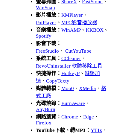
螢幕抓圖：
ShareX
、
FastStone
、
WinSnap
影片播放：
KMPlayer
、
PotPlayer
、
MPC影音播放器
音樂播放：
WinAMP
、
KKBOX
、
Spotify
影音下載：
FreeStudio
、
CutYouTube
系統工具：
CCleaner
、
RevoUninstaller 軟體移除工具
快捷操作：
HotkeyP
、
鍵盤加
速
、
CopyTexty
媒體轉檔：
Moo0
、
XMedia
、
格
式工廠
光碟燒錄：
BurnAware
、
AnyBurn
網路瀏覽：
Chrome
、
Edge
、
Firefox
YouTube下載、轉MP3：
YT1s
、