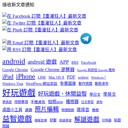
部
接收新文章通知
文
章
分
類
android
android 遊戲
APP
BBS
Facebook
Google Chrome 瀏覽器
Google Chrome
Google 與其他 Google 應用
iPhone
iPad
PDF
widget
LINE
Mac OS X
Windows 7
免費圖庫
Windows Vista
WordPress 網站架設
動作遊戲
動態桌布
好玩遊戲
好玩遊戲、休閒益智
學英文
學日文
播放器
拍照app
待辦事項
手機桌布
學英語
日文學習
桌布
照片編輯
桌面小工具
環境音
濾鏡
療癒
物理遊戲
益智遊戲
解謎遊戲
舒壓
貼圖
計時器
睡眠音樂
英語學習
鬧鐘