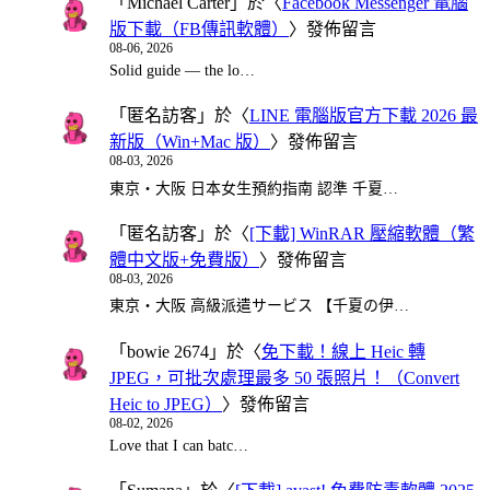
「
Michael Carter
」於〈
Facebook Messenger 電腦
版下載（FB傳訊軟體）
〉發佈留言
08-06, 2026
Solid guide — the lo…
「
匿名訪客
」於〈
LINE 電腦版官方下載 2026 最
新版（Win+Mac 版）
〉發佈留言
08-03, 2026
東京・大阪 日本女生預約指南 認準 千夏…
「
匿名訪客
」於〈
[下載] WinRAR 壓縮軟體（繁
體中文版+免費版）
〉發佈留言
08-03, 2026
東京・大阪 高級派遣サービス 【千夏の伊…
「
bowie 2674
」於〈
免下載！線上 Heic 轉
JPEG，可批次處理最多 50 張照片！（Convert
Heic to JPEG）
〉發佈留言
08-02, 2026
Love that I can batc…