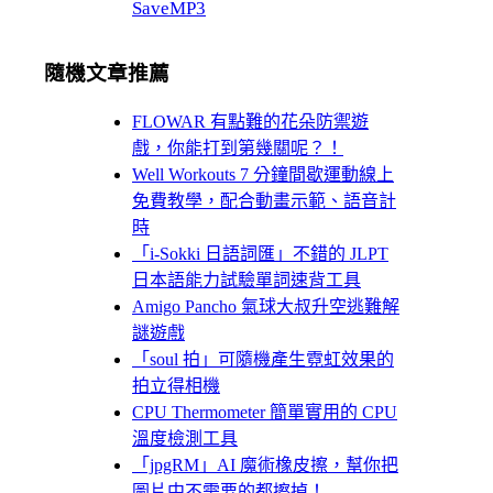
SaveMP3
隨機文章推薦
FLOWAR 有點難的花朵防禦遊
戲，你能打到第幾關呢？！
Well Workouts 7 分鐘間歇運動線上
免費教學，配合動畫示範、語音計
時
「i-Sokki 日語詞匯」不錯的 JLPT
日本語能力試驗單詞速背工具
Amigo Pancho 氣球大叔升空逃難解
謎遊戲
「soul 拍」可隨機產生霓虹效果的
拍立得相機
CPU Thermometer 簡單實用的 CPU
溫度檢測工具
「jpgRM」AI 魔術橡皮擦，幫你把
圖片中不需要的都擦掉！