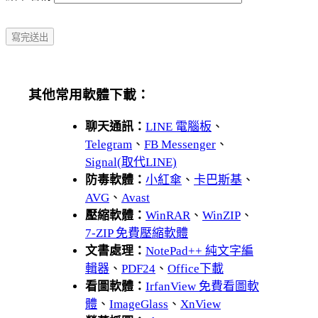
其他常用軟體下載：
聊天通訊：
LINE 電腦板
、
Telegram
、
FB Messenger
、
Signal(取代LINE)
防毒軟體：
小紅傘
、
卡巴斯基
、
AVG
、
Avast
壓縮軟體：
WinRAR
、
WinZIP
、
7-ZIP 免費壓縮軟體
文書處理：
NotePad++ 純文字編
輯器
、
PDF24
、
Office下載
看圖軟體：
IrfanView 免費看圖軟
體
、
ImageGlass
、
XnView