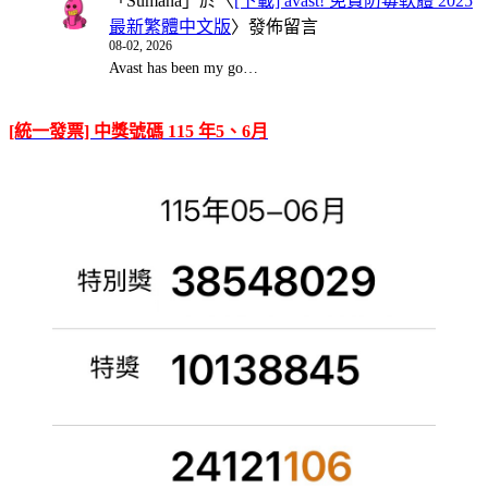
「
Sumana
」於〈
[下載] avast! 免費防毒軟體 2025
最新繁體中文版
〉發佈留言
08-02, 2026
Avast has been my go…
[統一發票] 中獎號碼 115 年5、6月