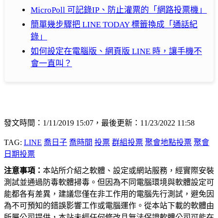
MicroPoll 可記錄IP、防止灌票的「網路投票機」
簡單幾步驟把 LINE TODAY 標籤換成「通話紀
錄」
如何設定在電腦版、網頁版 LINE 時，讓手機不
會一直叫？
發文時間：1/11/2019 15:07，最後更新：11/23/2022 11:58
TAG:
LINE
喬日子
喬時間
投票
群組投票
聚會地點投票
聚會
日期投票
注意事項：
本站所介紹之軟體、設定或網站服務，經實際安裝
測試並通過防毒軟體掃毒。但因為不同電腦環境與軟體設定可
能都各有差異，建議您僅在非工作用的電腦先行測試，避免因
為不可預知的錯誤影響工作或電腦運作。從本站下載的軟體由
所屬公司提供，本站未經任何修改且無法保證軟體公司可能在