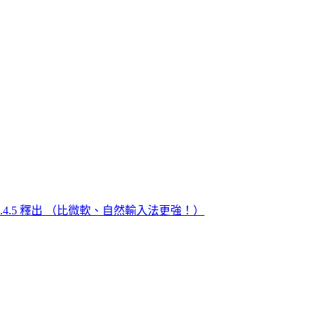
3.4.5 釋出 （比微軟、自然輸入法更強！）