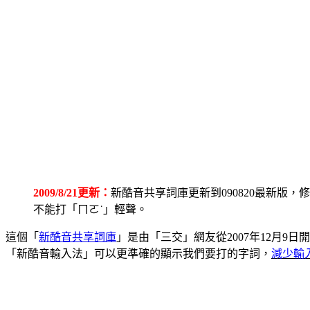
2009/8/21更新：
新酷音共享詞庫更新到090820最新
不能打「ㄇㄛ˙」輕聲。
這個「
新酷音共享詞庫
」是由「三交」網友從2007年12月9日
「新酷音輸入法」可以更準確的顯示我們要打的字詞，
減少輸