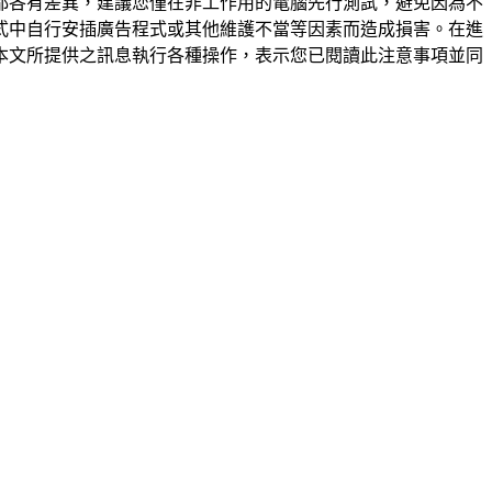
都各有差異，建議您僅在非工作用的電腦先行測試，避免因為不
式中自行安插廣告程式或其他維護不當等因素而造成損害。在進
本文所提供之訊息執行各種操作，表示您已閱讀此注意事項並同