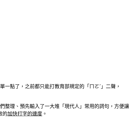
簡單一點了，之前都只能打教育部規定的「ㄇㄛˊ」二聲，
們整理、預先輸入了一大堆「現代人」常用的詞句，方便讓
效的
加快打字的速度
。