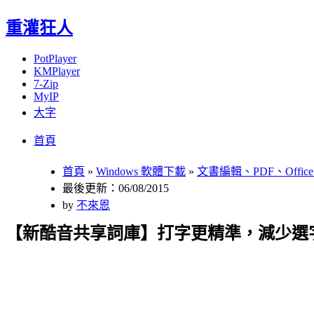
重灌狂人
PotPlayer
KMPlayer
7-Zip
MyIP
大字
Menu
Skip
首頁
to
content
首頁
»
Windows 軟體下載
»
文書編輯、PDF、Offic
最後更新：06/08/2015
by
不來恩
【新酷音共享詞庫】打字更精準，減少選字次數