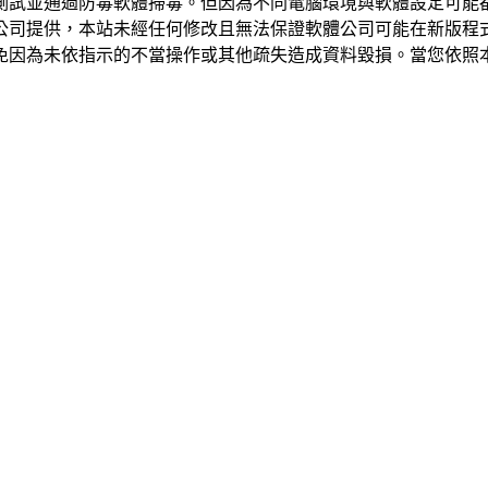
測試並通過防毒軟體掃毒。但因為不同電腦環境與軟體設定可能
公司提供，本站未經任何修改且無法保證軟體公司可能在新版程
免因為未依指示的不當操作或其他疏失造成資料毀損。當您依照