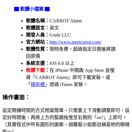
▇ 軟體小檔案 ▇
軟體名稱：
CARROT Alarm
軟體語言：
英文
開發人員：
Grailr LLC
官方網站：
http://www.meetcarrot.com/
軟體性質：
限時免費，超過指定日期後將調
回原價
系統支援：
iOS 6.0 以上
軟體下載
：
在 iPhone 中開啟 App Store 並搜
尋「CARROT Alarm」即可下載安裝，或
「
按這裡
」透過 iTunes 安裝。
操作畫面：
設定鬧鐘時間的方式相當簡單，只需要上下滑動調整即可，設
定好時間後，再將上方的藍圈拖曳至右側的「on?」上即可。
（其實程式中所有圓形的圖案，胡蘿蔔小姐都自稱是她的眼睛
啦～）