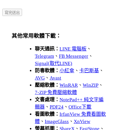
其他常用軟體下載：
聊天通訊：
LINE 電腦板
、
Telegram
、
FB Messenger
、
Signal(取代LINE)
防毒軟體：
小紅傘
、
卡巴斯基
、
AVG
、
Avast
壓縮軟體：
WinRAR
、
WinZIP
、
7-ZIP 免費壓縮軟體
文書處理：
NotePad++ 純文字編
輯器
、
PDF24
、
Office下載
看圖軟體：
IrfanView 免費看圖軟
體
、
ImageGlass
、
XnView
螢幕抓圖：
ShareX
、
FastStone
、