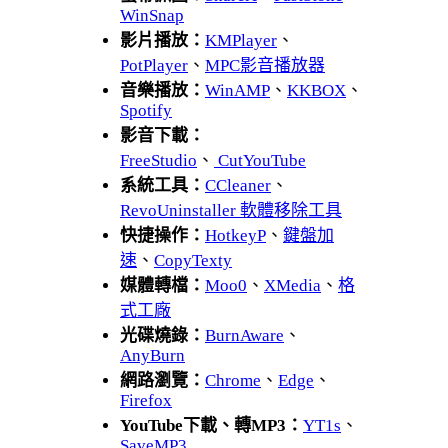
WinSnap
影片播放：
KMPlayer
、
PotPlayer
、
MPC影音播放器
音樂播放：
WinAMP
、
KKBOX
、
Spotify
影音下載：
FreeStudio
、
CutYouTube
系統工具：
CCleaner
、
RevoUninstaller 軟體移除工具
快捷操作：
HotkeyP
、
鍵盤加
速
、
CopyTexty
媒體轉檔：
Moo0
、
XMedia
、
格
式工廠
光碟燒錄：
BurnAware
、
AnyBurn
網路瀏覽：
Chrome
、
Edge
、
Firefox
YouTube下載、轉MP3：
YT1s
、
SaveMP3