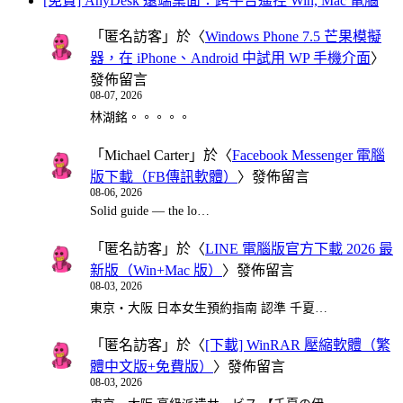
[免費] AnyDesk 遠端桌面：跨平台遙控 Win, Mac 電腦
「
匿名訪客
」於〈
Windows Phone 7.5 芒果模擬
器，在 iPhone、Android 中試用 WP 手機介面
〉
發佈留言
08-07, 2026
林湖銘。。。。。
「
Michael Carter
」於〈
Facebook Messenger 電腦
版下載（FB傳訊軟體）
〉發佈留言
08-06, 2026
Solid guide — the lo…
「
匿名訪客
」於〈
LINE 電腦版官方下載 2026 最
新版（Win+Mac 版）
〉發佈留言
08-03, 2026
東京・大阪 日本女生預約指南 認準 千夏…
「
匿名訪客
」於〈
[下載] WinRAR 壓縮軟體（繁
體中文版+免費版）
〉發佈留言
08-03, 2026