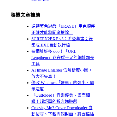
隨機文章推薦
逆轉著色遊戲「ERASE」用色順序
正確才能將圖案擦除！
SCREEN2EXE v3.2 將螢幕畫面錄
影成.EXE自動執行檔
這網址好多 ooo！「URL
Lengthenr」存在感十足的網址加長
工具
AI Image Enlarger 低解析度小圖，
放大不失真！
修改 Windows「選單」的彈出、顯
示速度
「Outfolded」音樂優美、畫面細
緻！超舒壓的拆方塊遊戲
Creevity Mp3 Cover Downloader 自
動搜尋、下載專輯封面，將圖檔插