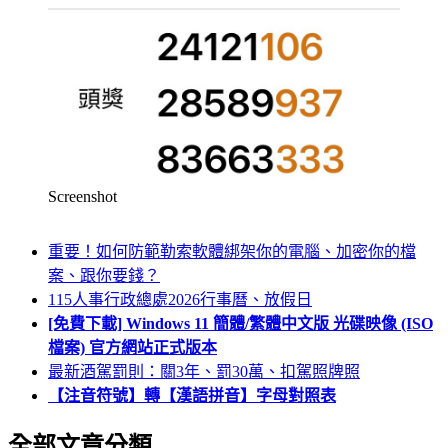
Screenshot
重要！如何防範勒索軟體綁架你的電腦、加密你的檔
案、跟你要錢？
115人事行政總處2026行事曆、放假日
[免費下載] Windows 11 簡體/繁體中文版 光碟映像 (ISO
檔案) 官方網站正式版本
最新酒駕罰則：關3年、罰30萬、扣駕照牌照
【注音符號】轉【漢語拼音】字母對照表
全部文章分類