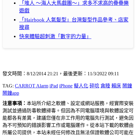
「堆人 ～海人大馬戲團～」求多不求高的疊疊樂
遊戲
「Hairbook 人氣髮型」台灣髮型作品參考、店家
搜尋
快來體驗超刺激「數字的力量」
發文時間：8/12/2014 21:21，最後更新：11/3/2022 09:11
TAG:
CARROT Alarm
iPad
iPhone
擬人化
碎唸
貪睡
賴床
鬧鐘
鬧鐘app
注意事項：
本站所介紹之軟體、設定或網站服務，經實際安裝
測試並通過防毒軟體掃毒。但因為不同電腦環境與軟體設定可
能都各有差異，建議您僅在非工作用的電腦先行測試，避免因
為不可預知的錯誤影響工作或電腦運作。從本站下載的軟體由
所屬公司提供，本站未經任何修改且無法保證軟體公司可能在