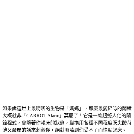
如果說這世上最嘮叨的生物是「媽媽」，那麼最愛碎唸的鬧鐘
大概就非「CARROT Alarm」莫屬了！它是一款超擬人化的鬧
鐘程式，會隨著你賴床的狀態，變換用各種不同程度既尖酸苛
薄又嚴厲的話來刺激你，絕對囉嗦到你受不了而快點起床。