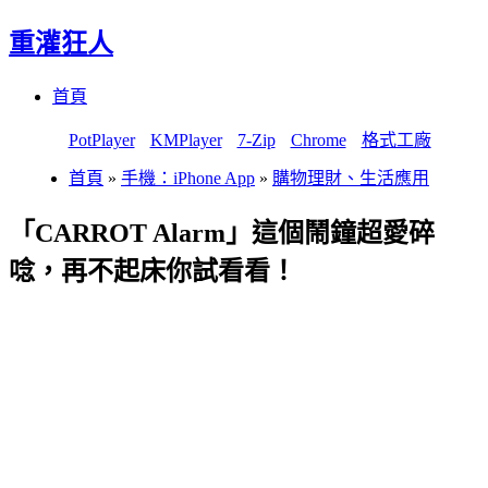
重灌狂人
Menu
Skip
首頁
to
content
PotPlayer
KMPlayer
7-Zip
Chrome
格式工廠
首頁
»
手機：iPhone App
»
購物理財、生活應用
「CARROT Alarm」這個鬧鐘超愛碎
唸，再不起床你試看看！