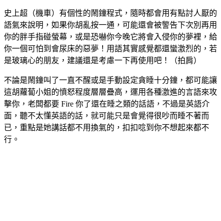
史上超（機車）有個性的鬧鐘程式，隨時都會用有點討人厭的
語氣來說明，如果你胡亂按一通，可能還會被警告下次別再用
你的胖手指碰螢幕，或是恐嚇你今晚它將會入侵你的夢裡，給
你一個可怕到會尿床的惡夢！用語其實感覺都還蠻激烈的，若
是玻璃心的朋友，建議還是考慮一下再使用吧！（拍肩）
不論是鬧鐘叫了一直不醒或是手動設定貪睡十分鐘，都可能讓
這胡蘿蔔小姐的憤怒程度層層疊高，運用各種激進的言語來攻
擊你，老闆都要 Fire 你了還在睡之類的話語，不過是英語介
面，聽不太懂英語的話，就可能只是會覺得很吵而睡不著而
已，重點是她講話都不用換氣的，扣扣唸到你不想起來都不
行。