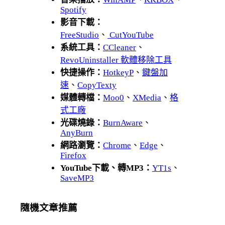
Spotify
影音下載：
FreeStudio
、
CutYouTube
系統工具：
CCleaner
、
RevoUninstaller 軟體移除工具
快捷操作：
HotkeyP
、
鍵盤加
速
、
CopyTexty
媒體轉檔：
Moo0
、
XMedia
、
格
式工廠
光碟燒錄：
BurnAware
、
AnyBurn
網路瀏覽：
Chrome
、
Edge
、
Firefox
YouTube下載、轉MP3：
YT1s
、
SaveMP3
隨機文章推薦