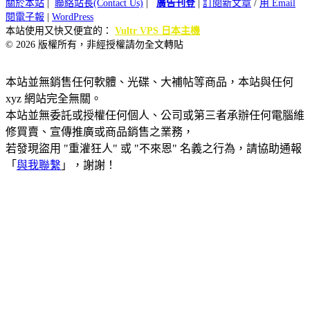
關於本站
|
聯絡站長(Contact Us)
|
廣告刊登
|
訂閱新文章
/
用 Email
閱電子報
|
WordPress
本站使用又快又便宜的：
Vultr VPS 日本主機
© 2026 版權所有，非經授權請勿全文轉貼
本站並無銷售任何軟體、光碟、大補帖等商品，本站與任何
xyz 網站完全無關。
本站並無委託或授權任何個人、公司或第三者承辦任何電腦維
修買賣、宣傳推廣或商品銷售之業務，
若發現盜用 "重灌狂人" 或 "不來恩" 名義之行為，請協助通報
「
與我聯繫
」，謝謝！