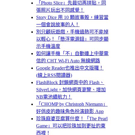
「Photo Slice」先裁切再拼貼，同
張照片玩出不同感覺！
Story Dice 用 10 顆故事骰，練習當
一個會說故事的人！
別只顧玩遊戲，手機過熱可不能掉
以輕心！「懸浮電源鈕」可同步顯
示手機溫度
如何讓手機「不」自動連上中華電
信的 CHT Wi-Fi Auto 無線網路
Google Reader也推出中文版囉！
(線上RSS閱讀器)
FlashBlock 封鎖網頁中的 Flash、
SilverLight，加快網頁瀏覽、增加
NB電池續航力！
「CHOMP by Christoph Niemann」
好俏皮的趣味角色扮演錄影 App
珍珠麻婆豆腐算什麼！「The Pearl
Game」可以把珍珠加到更扯的東
西裡！