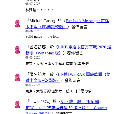
08-07, 2026
林湖銘。。。。。
「
Michael Carter
」於〈
Facebook Messenger 電腦
版下載（FB傳訊軟體）
〉發佈留言
08-06, 2026
Solid guide — the lo…
「
匿名訪客
」於〈
LINE 電腦版官方下載 2026 最
新版（Win+Mac 版）
〉發佈留言
08-03, 2026
東京・大阪 日本女生預約指南 認準 千夏…
「
匿名訪客
」於〈
[下載] WinRAR 壓縮軟體（繁
體中文版+免費版）
〉發佈留言
08-03, 2026
東京・大阪 高級派遣サービス 【千夏の伊…
「
bowie 2674
」於〈
免下載！線上 Heic 轉
JPEG，可批次處理最多 50 張照片！（Convert
Heic to JPEG）
〉發佈留言