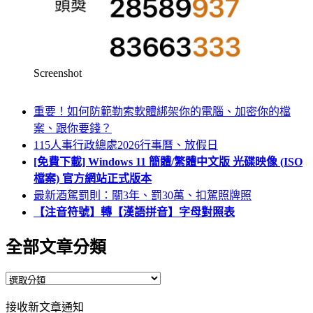
Screenshot
重要！如何防範勒索軟體綁架你的電腦、加密你的檔
案、跟你要錢？
115人事行政總處2026行事曆、放假日
[免費下載] Windows 11 簡體/繁體中文版 光碟映像 (ISO
檔案) 官方網站正式版本
最新酒駕罰則：關3年、罰30萬、扣駕照牌照
【注音符號】轉【漢語拼音】字母對照表
全部文章分類
全
部
接收新文章通知