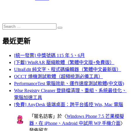
Search
Search
for:
最近更新
[統一發票] 中獎號碼 115 年 5、6月
[下載] WinRAR 壓縮軟體（繁體中文版+免費版）
UltraEdit 純文字、程式碼編輯器（繁體中文最新版）
OCCT 燒機測試軟體（超頻檢測必備工具）
PerformanceTest 電腦效能、運作速度測試軟體(中文版)
Wise Registry Cleaner 登錄檔清理、重組、系統最佳化、
電腦加速工具
[免費] AnyDesk 遠端桌面：跨平台遙控 Win, Mac 電腦
「
匿名訪客
」於〈
Windows Phone 7.5 芒果模擬
器，在 iPhone、Android 中試用 WP 手機介面
〉
發佈留言