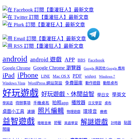
文
章
分
類
android
android 遊戲
APP
BBS
Facebook
Google Chrome 瀏覽器
Google Chrome
Google 與其他 Google 應用
iPhone
iPad
PDF
widget
LINE
Mac OS X
Windows 7
免費圖庫
Windows Vista
WordPress 網站架設
動作遊戲
動態桌布
好玩遊戲
好玩遊戲、休閒益智
學英文
學日文
播放器
拍照app
待辦事項
手機桌布
學英語
日文學習
桌布
照片編輯
桌面小工具
環境音
濾鏡
療癒
物理遊戲
益智遊戲
解謎遊戲
舒壓
貼圖
計時器
睡眠音樂
英語學習
鬧鐘