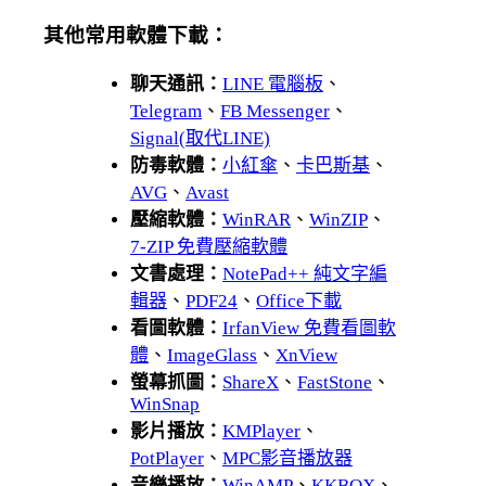
其他常用軟體下載：
聊天通訊：
LINE 電腦板
、
Telegram
、
FB Messenger
、
Signal(取代LINE)
防毒軟體：
小紅傘
、
卡巴斯基
、
AVG
、
Avast
壓縮軟體：
WinRAR
、
WinZIP
、
7-ZIP 免費壓縮軟體
文書處理：
NotePad++ 純文字編
輯器
、
PDF24
、
Office下載
看圖軟體：
IrfanView 免費看圖軟
體
、
ImageGlass
、
XnView
螢幕抓圖：
ShareX
、
FastStone
、
WinSnap
影片播放：
KMPlayer
、
PotPlayer
、
MPC影音播放器
音樂播放：
WinAMP
、
KKBOX
、