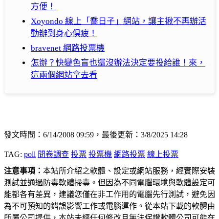
方便！
Xoyondo 線上「喬日子」網站，讓主揪不再辦活
動辦到身心俱疲！
bravenet 網路投票機
怎辦？快變色盲也還沒辦法決定要投給誰！來，
這兩個網站拿去看
發文時間：6/14/2008 09:59，最後更新：3/8/2025 14:28
TAG:
poll
問卷調查
投票
投票機
網路投票
線上投票
注意事項：
本站所介紹之軟體、設定或網站服務，經實際安裝
測試並通過防毒軟體掃毒。但因為不同電腦環境與軟體設定可
能都各有差異，建議您僅在非工作用的電腦先行測試，避免因
為不可預知的錯誤影響工作或電腦運作。從本站下載的軟體由
所屬公司提供，本站未經任何修改且無法保證軟體公司可能在