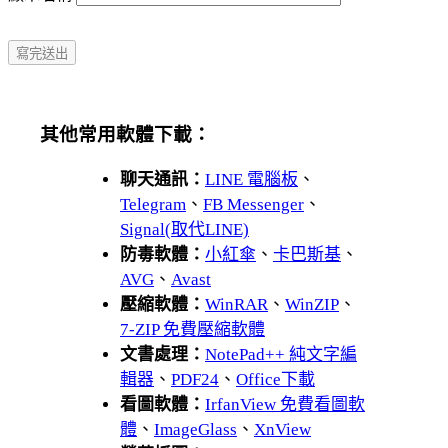
其他常用軟體下載：
聊天通訊：
LINE 電腦板
、
Telegram
、
FB Messenger
、
Signal(取代LINE)
防毒軟體：
小紅傘
、
卡巴斯基
、
AVG
、
Avast
壓縮軟體：
WinRAR
、
WinZIP
、
7-ZIP 免費壓縮軟體
文書處理：
NotePad++ 純文字編
輯器
、
PDF24
、
Office下載
看圖軟體：
IrfanView 免費看圖軟
體
、
ImageGlass
、
XnView