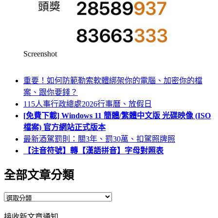
Screenshot
重要！如何防範勒索軟體綁架你的電腦、加密你的檔
案、跟你要錢？
115人事行政總處2026行事曆、放假日
[免費下載] Windows 11 簡體/繁體中文版 光碟映像 (ISO
檔案) 官方網站正式版本
最新酒駕罰則：關3年、罰30萬、扣駕照牌照
【注音符號】轉【漢語拼音】字母對照表
全部文章分類
全
部
接收新文章通知