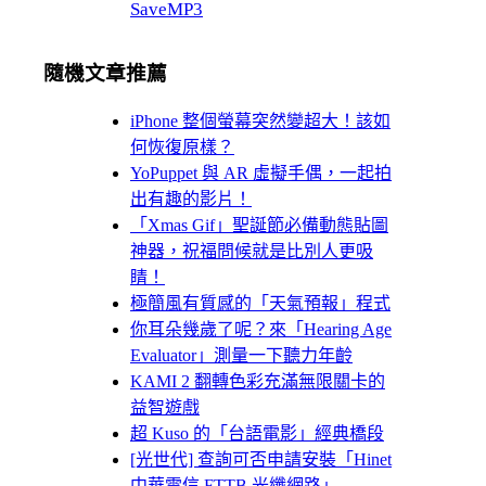
SaveMP3
隨機文章推薦
iPhone 整個螢幕突然變超大！該如
何恢復原樣？
YoPuppet 與 AR 虛擬手偶，一起拍
出有趣的影片！
「Xmas Gif」聖誕節必備動態貼圖
神器，祝福問候就是比別人更吸
睛！
極簡風有質感的「天氣預報」程式
你耳朵幾歲了呢？來「Hearing Age
Evaluator」測量一下聽力年齡
KAMI 2 翻轉色彩充滿無限關卡的
益智遊戲
超 Kuso 的「台語電影」經典橋段
[光世代] 查詢可否申請安裝「Hinet
中華電信 FTTB 光纖網路」