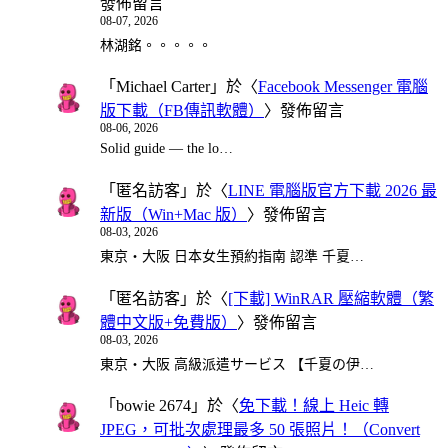
發佈留言
08-07, 2026
林湖銘。。。。。
「
Michael Carter
」於〈
Facebook Messenger 電腦
版下載（FB傳訊軟體）
〉發佈留言
08-06, 2026
Solid guide — the lo…
「
匿名訪客
」於〈
LINE 電腦版官方下載 2026 最
新版（Win+Mac 版）
〉發佈留言
08-03, 2026
東京・大阪 日本女生預約指南 認準 千夏…
「
匿名訪客
」於〈
[下載] WinRAR 壓縮軟體（繁
體中文版+免費版）
〉發佈留言
08-03, 2026
東京・大阪 高級派遣サービス 【千夏の伊…
「
bowie 2674
」於〈
免下載！線上 Heic 轉
JPEG，可批次處理最多 50 張照片！（Convert