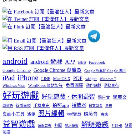
文
章
分
類
android
android 遊戲
APP
BBS
Facebook
Google Chrome 瀏覽器
Google Chrome
Google 與其他 Google 應用
iPhone
iPad
PDF
widget
LINE
Mac OS X
Windows 7
免費圖庫
Windows Vista
WordPress 網站架設
動作遊戲
動態桌布
好玩遊戲
好玩遊戲、休閒益智
學英文
學日文
播放器
拍照app
待辦事項
手機桌布
學英語
日文學習
桌布
照片編輯
桌面小工具
環境音
濾鏡
療癒
物理遊戲
益智遊戲
解謎遊戲
舒壓
貼圖
計時器
睡眠音樂
英語學習
鬧鐘