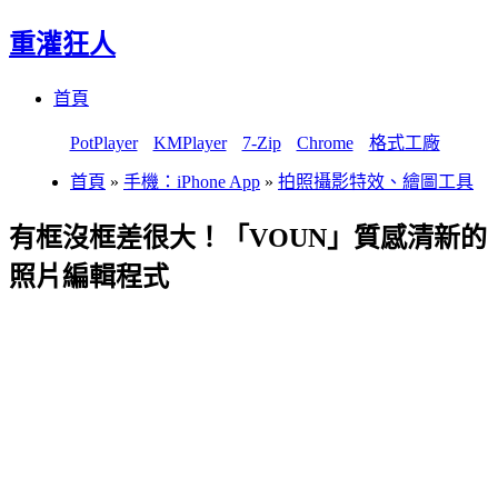
重灌狂人
Menu
Skip
首頁
to
content
PotPlayer
KMPlayer
7-Zip
Chrome
格式工廠
首頁
»
手機：iPhone App
»
拍照攝影特效、繪圖工具
有框沒框差很大！「VOUN」質感清新的
照片編輯程式