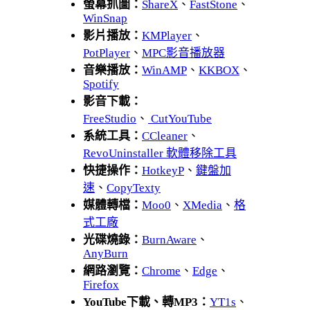
螢幕抓圖：
ShareX
、
FastStone
、
WinSnap
影片播放：
KMPlayer
、
PotPlayer
、
MPC影音播放器
音樂播放：
WinAMP
、
KKBOX
、
Spotify
影音下載：
FreeStudio
、
CutYouTube
系統工具：
CCleaner
、
RevoUninstaller 軟體移除工具
快捷操作：
HotkeyP
、
鍵盤加
速
、
CopyTexty
媒體轉檔：
Moo0
、
XMedia
、
格
式工廠
光碟燒錄：
BurnAware
、
AnyBurn
網路瀏覽：
Chrome
、
Edge
、
Firefox
YouTube下載、轉MP3：
YT1s
、