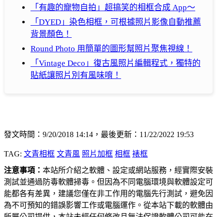
「有趣的寵物自拍」超搞笑的相框合成 App～
「DYED」染色相框，可根據照片影像自動推薦
背景顏色！
Round Photo 用簡單的圖形幫照片聚焦視線！
「Vintage Deco」復古風照片編輯程式，獨特的
貼紙讓照片別有風味唷！
發文時間：9/20/2018 14:14，最後更新：11/22/2022 19:53
TAG:
文青相框
文青風
照片加框
相框
裱框
注意事項：
本站所介紹之軟體、設定或網站服務，經實際安裝
測試並通過防毒軟體掃毒。但因為不同電腦環境與軟體設定可
能都各有差異，建議您僅在非工作用的電腦先行測試，避免因
為不可預知的錯誤影響工作或電腦運作。從本站下載的軟體由
所屬公司提供，本站未經任何修改且無法保證軟體公司可能在