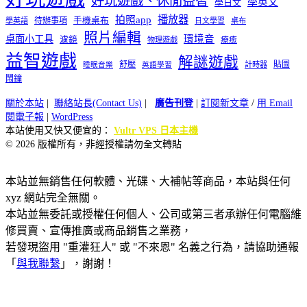
好玩遊戲、休閒益智
學英文
學日文
播放器
拍照app
待辦事項
手機桌布
學英語
日文學習
桌布
照片編輯
桌面小工具
環境音
濾鏡
療癒
物理遊戲
益智遊戲
解謎遊戲
舒壓
貼圖
計時器
睡眠音樂
英語學習
鬧鐘
關於本站
|
聯絡站長(Contact Us)
|
廣告刊登
|
訂閱新文章
/
用 Email
閱電子報
|
WordPress
本站使用又快又便宜的：
Vultr VPS 日本主機
© 2026 版權所有，非經授權請勿全文轉貼
本站並無銷售任何軟體、光碟、大補帖等商品，本站與任何
xyz 網站完全無關。
本站並無委託或授權任何個人、公司或第三者承辦任何電腦維
修買賣、宣傳推廣或商品銷售之業務，
若發現盜用 "重灌狂人" 或 "不來恩" 名義之行為，請協助通報
「
與我聯繫
」，謝謝！