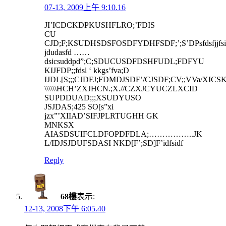
07-13, 2009上午 9:10.16
JI’ICDCKDPKUSHFLRO;’FDIS
CU
CJD;F;KSUDHSDSFOSDFYDHFSDF;’;S’DPsfdsfjjfsid
jdudasfd ……
dsicsuddpd”;C;SDUCUSDFDSHFUDL;FDFYU
KIJFDP;;fdsl ‘ kkgs’fva;D
IJDL[S;;;CJDFJ;FDMDJSDF’/CJSDF;CV;;VVa/XIC
\\\\\\HCH’ZXJHCN.;X.//CZXJCYUCZLXCID
SUPDDUAD;;;XSUDYUSO
JSJDAS;425 SO[s”xi
jzx”’XIIAD’SIFJPLRTUGHH GK
MNKSX
AIASDSUIFCLDFOPDFDLA;……………..JK
L/IDJSJDUFSDASI NKD[F’;SD]F’idfsidf
Reply
68樓
表示:
12-13, 2008下午 6:05.40