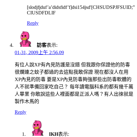
[slodjfjduf’a’didsfidf’f]dsi154jsd'[CHSUDSPJFSUID;”
CIUSDFDLIF
Reply
訪客
表示:
01-31, 2009上午 2:56.09
有位人說XP有內見防護是沒錯 但我跟你保證他的防毒
很爛連之蚊子都過的去這點我敢保證 現在都沒人在用
XP內見的防毒 要是XP內見防毒夠強那些出防毒軟體的
人不就準備回家吃自己？ 每年讀電腦科系的都有幾千萬
人畢業 你敢說這些人裡面都是正派人嗎？有人出徠就是
製作木馬的
Reply
IKH
表示: