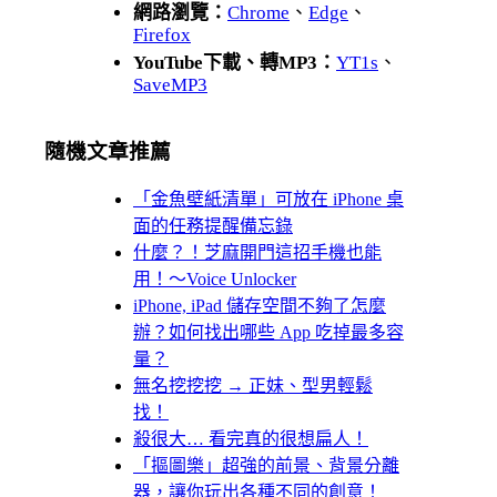
網路瀏覽：
Chrome
、
Edge
、
Firefox
YouTube下載、轉MP3：
YT1s
、
SaveMP3
隨機文章推薦
「金魚壁紙清單」可放在 iPhone 桌
面的任務提醒備忘錄
什麼？！芝麻開門這招手機也能
用！～Voice Unlocker
iPhone, iPad 儲存空間不夠了怎麼
辦？如何找出哪些 App 吃掉最多容
量？
無名挖挖挖 → 正妹、型男輕鬆
找！
殺很大… 看完真的很想扁人！
「摳圖樂」超強的前景、背景分離
器，讓你玩出各種不同的創意！