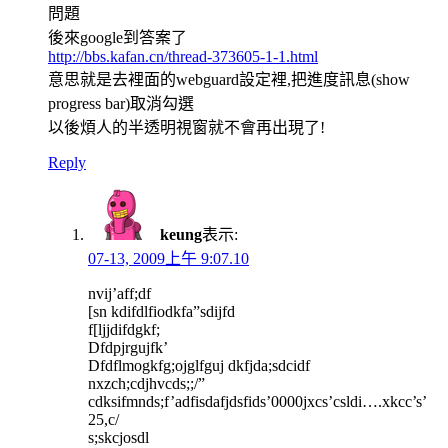
問題
後來google到答案了
http://bbs.kafan.cn/thread-373605-1-1.html
意思就是去裡面的webguard設定裡,把進度訊息(show
progress bar)取消勾選
以後煩人的半透明視窗就不會再出現了!
Reply
keung
表示:
07-13, 2009上午 9:07.10
nvij’aff;df
[sn kdifdlfiodkfa”sdijfd
f[ljjdifdgkf;
Dfdpjrgujfk’
Dfdflmogkfg;ojglfguj dkfjda;sdcidf
nxzch;cdjhvcds;;/”
cdksifmnds;f’adfisdafjdsfids’0000jxcs’csldi….xkcc’s’
25,c/
s;skcjosdl