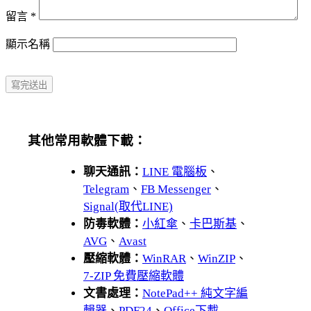
留言
*
顯示名稱
其他常用軟體下載：
聊天通訊：
LINE 電腦板
、
Telegram
、
FB Messenger
、
Signal(取代LINE)
防毒軟體：
小紅傘
、
卡巴斯基
、
AVG
、
Avast
壓縮軟體：
WinRAR
、
WinZIP
、
7-ZIP 免費壓縮軟體
文書處理：
NotePad++ 純文字編
輯器
、
PDF24
、
Office下載