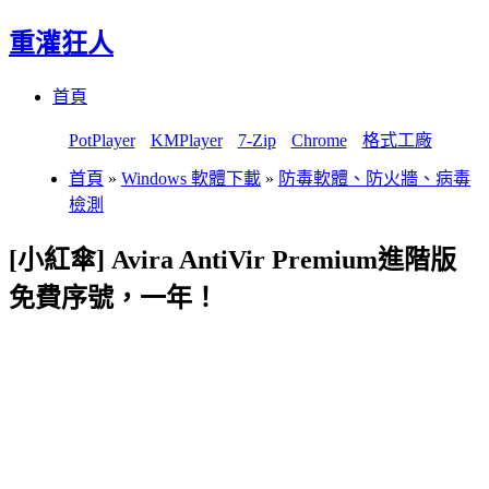
重灌狂人
Menu
Skip
首頁
to
content
PotPlayer
KMPlayer
7-Zip
Chrome
格式工廠
首頁
»
Windows 軟體下載
»
防毒軟體、防火牆、病毒
檢測
[小紅傘] Avira AntiVir Premium進階版
免費序號，一年！