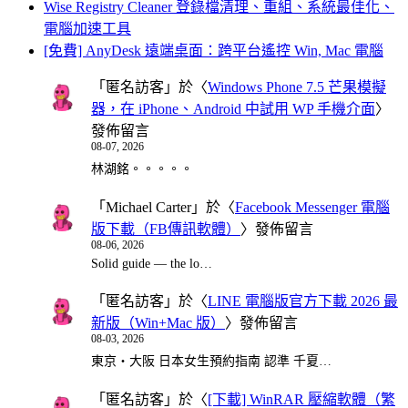
Wise Registry Cleaner 登錄檔清理、重組、系統最佳化、
電腦加速工具
[免費] AnyDesk 遠端桌面：跨平台遙控 Win, Mac 電腦
「
匿名訪客
」於〈
Windows Phone 7.5 芒果模擬
器，在 iPhone、Android 中試用 WP 手機介面
〉
發佈留言
08-07, 2026
林湖銘。。。。。
「
Michael Carter
」於〈
Facebook Messenger 電腦
版下載（FB傳訊軟體）
〉發佈留言
08-06, 2026
Solid guide — the lo…
「
匿名訪客
」於〈
LINE 電腦版官方下載 2026 最
新版（Win+Mac 版）
〉發佈留言
08-03, 2026
東京・大阪 日本女生預約指南 認準 千夏…
「
匿名訪客
」於〈
[下載] WinRAR 壓縮軟體（繁