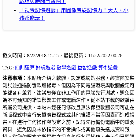
戰場與時間鬥智吧！
「視覺記憶遊戲」用圖像考驗記憶力！大人、小
孩都能玩！
發文時間：8/22/2018 15:15，最後更新：11/22/2022 00:26
TAG:
四則運算
好玩遊戲
數學遊戲
益智遊戲
算術遊戲
注意事項：
本站所介紹之軟體、設定或網站服務，經實際安裝
測試並通過防毒軟體掃毒。但因為不同電腦環境與軟體設定可
能都各有差異，建議您僅在非工作用的電腦先行測試，避免因
為不可預知的錯誤影響工作或電腦運作。從本站下載的軟體由
所屬公司提供，本站未經任何修改且無法保證軟體公司可能在
新版程式中自行安插廣告程式或其他維護不當等因素而造成損
害。在進行任何操作與設定之前，記得先行備份電腦中的重要
資料，避免因為未依指示的不當操作或其他疏失造成資料毀
損。當您依照本文所提供之訊息執行各種操作，表示您已閱讀