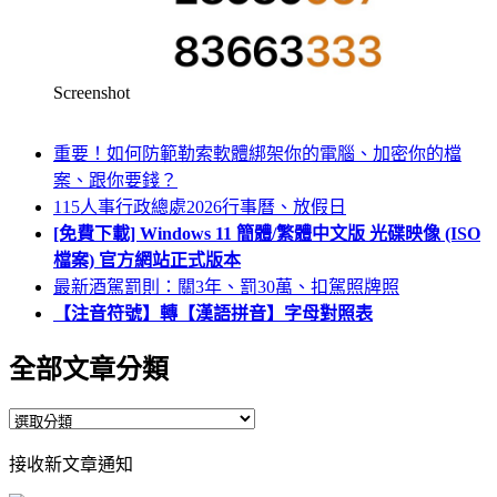
Screenshot
重要！如何防範勒索軟體綁架你的電腦、加密你的檔
案、跟你要錢？
115人事行政總處2026行事曆、放假日
[免費下載] Windows 11 簡體/繁體中文版 光碟映像 (ISO
檔案) 官方網站正式版本
最新酒駕罰則：關3年、罰30萬、扣駕照牌照
【注音符號】轉【漢語拼音】字母對照表
全部文章分類
全
部
接收新文章通知
文