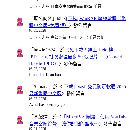
東京・大阪 日本女生預約指南 認準 千夏…
「
匿名訪客
」於〈
[下載] WinRAR 壓縮軟體（繁
體中文版+免費版）
〉發佈留言
08-03, 2026
東京・大阪 高級派遣サービス 【千夏の伊…
「
bowie 2674
」於〈
免下載！線上 Heic 轉
JPEG，可批次處理最多 50 張照片！（Convert
Heic to JPEG）
〉發佈留言
08-02, 2026
Love that I can batc…
「
Sumana
」於〈
[下載] avast! 免費防毒軟體 2025
最新繁體中文版
〉發佈留言
08-02, 2026
Avast has been my go…
「
李紹煒
」於〈
「MixerBox 鬧鐘」使用 YouTube
音樂當鬧鈴聲！讓你舒服的醒來～
〉發佈留言
07-31, 2026