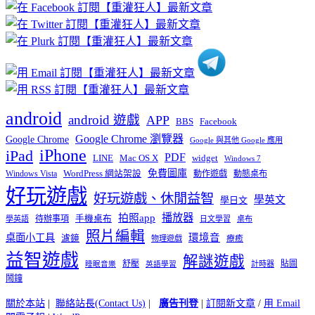
章
分
類
android
android 遊戲
APP
BBS
Facebook
Google Chrome 瀏覽器
Google Chrome
Google 與其他 Google 應用
iPhone
iPad
PDF
widget
LINE
Mac OS X
Windows 7
免費圖庫
Windows Vista
WordPress 網站架設
動作遊戲
動態桌布
好玩遊戲
好玩遊戲、休閒益智
學英文
學日文
播放器
拍照app
待辦事項
手機桌布
學英語
日文學習
桌布
照片編輯
桌面小工具
環境音
濾鏡
療癒
物理遊戲
益智遊戲
解謎遊戲
舒壓
貼圖
計時器
睡眠音樂
英語學習
鬧鐘
關於本站
|
聯絡站長(Contact Us)
|
廣告刊登
|
訂閱新文章
/
用 Email