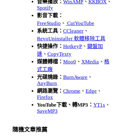
音樂播放：
WinAMP
、
KKBOX
、
Spotify
影音下載：
FreeStudio
、
CutYouTube
系統工具：
CCleaner
、
RevoUninstaller 軟體移除工具
快捷操作：
HotkeyP
、
鍵盤加
速
、
CopyTexty
媒體轉檔：
Moo0
、
XMedia
、
格
式工廠
光碟燒錄：
BurnAware
、
AnyBurn
網路瀏覽：
Chrome
、
Edge
、
Firefox
YouTube下載、轉MP3：
YT1s
、
SaveMP3
隨機文章推薦