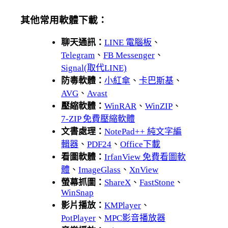
其他常用軟體下載：
聊天通訊：
LINE 電腦板
、
Telegram
、
FB Messenger
、
Signal(取代LINE)
防毒軟體：
小紅傘
、
卡巴斯基
、
AVG
、
Avast
壓縮軟體：
WinRAR
、
WinZIP
、
7-ZIP 免費壓縮軟體
文書處理：
NotePad++ 純文字編
輯器
、
PDF24
、
Office下載
看圖軟體：
IrfanView 免費看圖軟
體
、
ImageGlass
、
XnView
螢幕抓圖：
ShareX
、
FastStone
、
WinSnap
影片播放：
KMPlayer
、
PotPlayer
、
MPC影音播放器