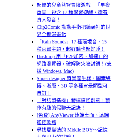
超優的兒童益智冒險遊戲！「星夜
重圓」包含 17 種學習遊戲，還有
真人發音！
Clip2Comic 動動手指把鏡頭裡的世
界全都漫畫化
「Rain Sounds」17 種環境音、15
種雨聲主題，超好聽也超好睡！
UseJump 用「P2P加密、加速」的
網路瀏覽器，破解防火牆封鎖！(支
援 Windows, Mac)
Super designer 背景產生器，圖案瓷
磚、漸層、3D 等多種背景類型可
自訂！
「對話製造機」發揮搞怪創意，製
作有趣的假聊天記錄！
[免費] AnyViewer 遠端桌面、遠端
遙控軟體
尋找愛變裝的 Middle BOY～記憶