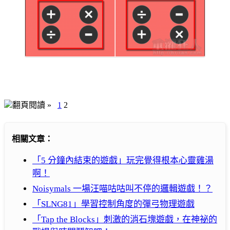
翻頁閱讀 »
1
2
相關文章：
「5 分鐘內結束的遊戲」玩完覺得根本心靈雞湯
啊！
Noisymals 一場汪喵咕咕叫不停的邏輯遊戲！？
「SLNG81」學習控制角度的彈弓物理遊戲
「Tap the Blocks」刺激的消石塊遊戲，在神祕的