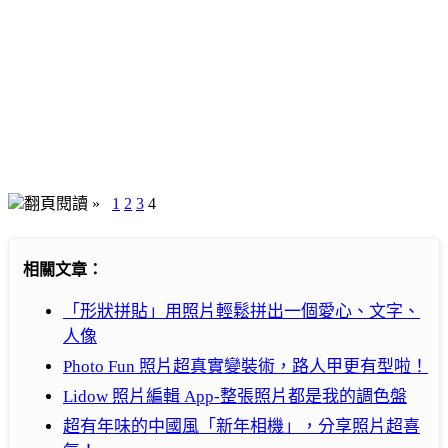
翻頁閱讀 »
1
2
3
4
相關文章：
「形狀拼貼」用照片輕鬆拼出一個愛心、文字、
人像
Photo Fun 照片超真實變裝術，路人甲更有型啦！
Lidow 照片編輯 App-整張照片都是我的調色盤
超有年味的中國風「新年相機」，分享照片超喜