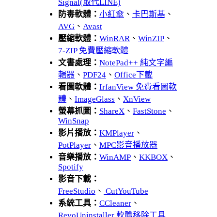
Signal(取代LINE)
防毒軟體：
小紅傘
、
卡巴斯基
、
AVG
、
Avast
壓縮軟體：
WinRAR
、
WinZIP
、
7-ZIP 免費壓縮軟體
文書處理：
NotePad++ 純文字編
輯器
、
PDF24
、
Office下載
看圖軟體：
IrfanView 免費看圖軟
體
、
ImageGlass
、
XnView
螢幕抓圖：
ShareX
、
FastStone
、
WinSnap
影片播放：
KMPlayer
、
PotPlayer
、
MPC影音播放器
音樂播放：
WinAMP
、
KKBOX
、
Spotify
影音下載：
FreeStudio
、
CutYouTube
系統工具：
CCleaner
、
RevoUninstaller 軟體移除工具