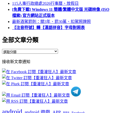
115人事行政總處2026行事曆、放假日
[免費下載] Windows 11 簡體/繁體中文版 光碟映像 (ISO
檔案) 官方網站正式版本
最新酒駕罰則：關3年、罰30萬、扣駕照牌照
【注音符號】轉【漢語拼音】字母對照表
全部文章分類
全
部
接收新文章通知
文
章
分
類
android
android 遊戲
APP
BBS
Facebook