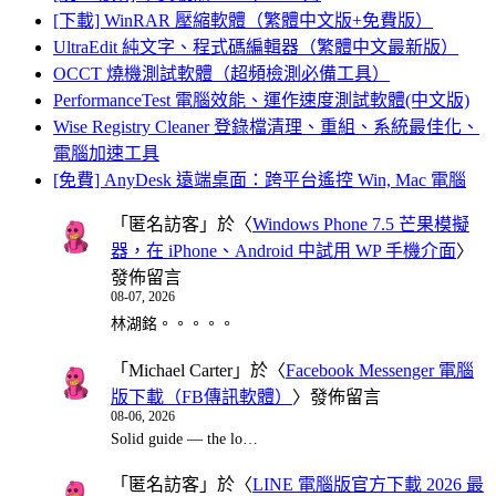
[下載] WinRAR 壓縮軟體（繁體中文版+免費版）
UltraEdit 純文字、程式碼編輯器（繁體中文最新版）
OCCT 燒機測試軟體（超頻檢測必備工具）
PerformanceTest 電腦效能、運作速度測試軟體(中文版)
Wise Registry Cleaner 登錄檔清理、重組、系統最佳化、
電腦加速工具
[免費] AnyDesk 遠端桌面：跨平台遙控 Win, Mac 電腦
「
匿名訪客
」於〈
Windows Phone 7.5 芒果模擬
器，在 iPhone、Android 中試用 WP 手機介面
〉
發佈留言
08-07, 2026
林湖銘。。。。。
「
Michael Carter
」於〈
Facebook Messenger 電腦
版下載（FB傳訊軟體）
〉發佈留言
08-06, 2026
Solid guide — the lo…
「
匿名訪客
」於〈
LINE 電腦版官方下載 2026 最