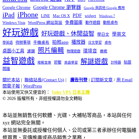
Google Chrome 瀏覽器
Google Chrome
Google 與其他 Google 應用
iPhone
iPad
PDF
widget
LINE
Mac OS X
Windows 7
免費圖庫
Windows Vista
WordPress 網站架設
動作遊戲
動態桌布
好玩遊戲
好玩遊戲、休閒益智
學英文
學日文
播放器
拍照app
待辦事項
手機桌布
學英語
日文學習
桌布
照片編輯
桌面小工具
環境音
濾鏡
療癒
物理遊戲
益智遊戲
解謎遊戲
舒壓
貼圖
計時器
睡眠音樂
英語學習
鬧鐘
關於本站
|
聯絡站長(Contact Us)
|
廣告刊登
|
訂閱新文章
/
用 Email
閱電子報
|
WordPress
本站使用又快又便宜的：
Vultr VPS 日本主機
© 2026 版權所有，非經授權請勿全文轉貼
本站並無銷售任何軟體、光碟、大補帖等商品，本站與任何
xyz 網站完全無關。
本站並無委託或授權任何個人、公司或第三者承辦任何電腦維
修買賣、宣傳推廣或商品銷售之業務，