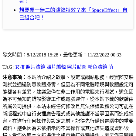
氣！
想要獨一無二的濾鏡特效？來「SpaceEffect」自
己組合吧！
發文時間：8/12/2018 15:28，最後更新：11/22/2022 00:33
TAG:
女孩
照片濾鏡
照片編輯
照片貼圖
粉色濾鏡
萌
注意事項：
本站所介紹之軟體、設定或網站服務，經實際安裝
測試並通過防毒軟體掃毒。但因為不同電腦環境與軟體設定可
能都各有差異，建議您僅在非工作用的電腦先行測試，避免因
為不可預知的錯誤影響工作或電腦運作。從本站下載的軟體由
所屬公司提供，本站未經任何修改且無法保證軟體公司可能在
新版程式中自行安插廣告程式或其他維護不當等因素而造成損
害。在進行任何操作與設定之前，記得先行備份電腦中的重要
資料，避免因為未依指示的不當操作或其他疏失造成資料毀
損。當您依照本文所提供之訊息執行各種操作，表示您已閱讀