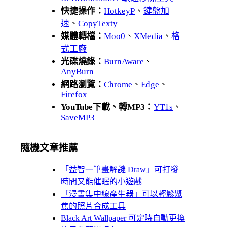
快捷操作：
HotkeyP
、
鍵盤加
速
、
CopyTexty
媒體轉檔：
Moo0
、
XMedia
、
格
式工廠
光碟燒錄：
BurnAware
、
AnyBurn
網路瀏覽：
Chrome
、
Edge
、
Firefox
YouTube下載、轉MP3：
YT1s
、
SaveMP3
隨機文章推薦
「益智一筆畫解謎 Draw」可打發
時間又能催眠的小遊戲
「漫畫集中線產生器」可以輕鬆聚
焦的照片合成工具
Black Art Wallpaper 可定時自動更換