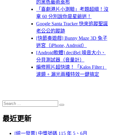
的黑色藝術桌布
「喜劇港片小測驗」考題超細！沒
拿 60 分別說你是星爺迷！
Google Santa Tracker 快來追蹤聖誕
老公公的蹤跡
[快節奏遊戲] Bunny Maze 3D 兔子
迷宮（iPhone, Android）
[Android軟體] deciBel 噪音大小、
分貝測試器（音量計）
編修照片超快速！「Kalos Filter」
濾鏡 + 漏光兩種特效一鍵搞定
Search
Search
for:
最近更新
[統一發票] 中獎號碼 115 年 5、6月