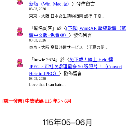
新版（Win+Mac 版）
〉發佈留言
08-03, 2026
東京・大阪 日本女生預約指南 認準 千夏…
「
匿名訪客
」於〈
[下載] WinRAR 壓縮軟體（繁
體中文版+免費版）
〉發佈留言
08-03, 2026
東京・大阪 高級派遣サービス 【千夏の伊…
「
bowie 2674
」於〈
免下載！線上 Heic 轉
JPEG，可批次處理最多 50 張照片！（Convert
Heic to JPEG）
〉發佈留言
08-02, 2026
Love that I can batc…
[統一發票] 中獎號碼 115 年5、6月