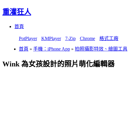
重灌狂人
Menu
Skip
首頁
to
content
PotPlayer
KMPlayer
7-Zip
Chrome
格式工廠
首頁
»
手機：iPhone App
»
拍照攝影特效、繪圖工具
Wink 為女孩設計的照片萌化編輯器