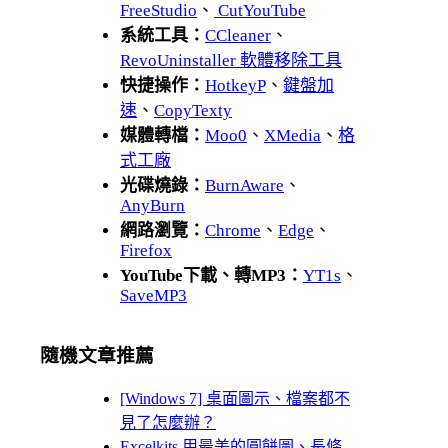
FreeStudio
、
CutYouTube
系統工具：
CCleaner
、
RevoUninstaller 軟體移除工具
快捷操作：
HotkeyP
、
鍵盤加
速
、
CopyTexty
媒體轉檔：
Moo0
、
XMedia
、
格
式工廠
光碟燒錄：
BurnAware
、
AnyBurn
網路瀏覽：
Chrome
、
Edge
、
Firefox
YouTube下載、轉MP3：
YT1s
、
SaveMP3
隨機文章推薦
[Windows 7] 桌面圖示、檔案都不
見了怎麼辦？
Excelkits 用最美的圓餅圖、長條