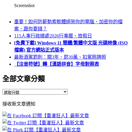
Screenshot
重要！如何防範勒索軟體綁架你的電腦、加密你的檔
案、跟你要錢？
115人事行政總處2026行事曆、放假日
[免費下載] Windows 11 簡體/繁體中文版 光碟映像 (ISO
檔案) 官方網站正式版本
最新酒駕罰則：關3年、罰30萬、扣駕照牌照
【注音符號】轉【漢語拼音】字母對照表
全部文章分類
全
部
接收新文章通知
文
章
分
類