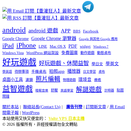
android
android 遊戲
APP
BBS
Facebook
Google Chrome 瀏覽器
Google Chrome
Google 與其他 Google 應用
iPhone
iPad
PDF
widget
LINE
Mac OS X
Windows 7
免費圖庫
Windows Vista
WordPress 網站架設
動作遊戲
動態桌布
好玩遊戲
好玩遊戲、休閒益智
學英文
學日文
播放器
拍照app
待辦事項
手機桌布
學英語
日文學習
桌布
照片編輯
桌面小工具
環境音
濾鏡
療癒
物理遊戲
益智遊戲
解謎遊戲
舒壓
貼圖
計時器
睡眠音樂
英語學習
鬧鐘
關於本站
|
聯絡站長(Contact Us)
|
廣告刊登
|
訂閱新文章
/
用 Email
閱電子報
|
WordPress
本站使用又快又便宜的：
Vultr VPS 日本主機
© 2026 版權所有，非經授權請勿全文轉貼