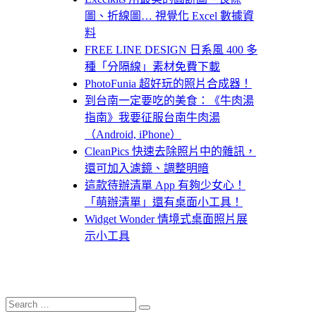
圖、折線圖… 視覺化 Excel 數據資
料
FREE LINE DESIGN 日系風 400 多
種「分隔線」素材免費下載
PhotoFunia 超好玩的照片合成器！
到台南一定要吃的美食：《牛肉湯
指南》我要征服台南牛肉湯
（Android, iPhone）
CleanPics 快速去除照片中的雜訊，
還可加入濾鏡、調整明暗
這款待辦清單 App 有夠少女心！
「萌辦清單」還有桌面小工具！
Widget Wonder 情境式桌面照片展
示小工具
Search
Search
for: