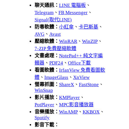
聊天通訊：
LINE 電腦板
、
Telegram
、
FB Messenger
、
Signal(取代LINE)
防毒軟體：
小紅傘
、
卡巴斯基
、
AVG
、
Avast
壓縮軟體：
WinRAR
、
WinZIP
、
7-ZIP 免費壓縮軟體
文書處理：
NotePad++ 純文字編
輯器
、
PDF24
、
Office下載
看圖軟體：
IrfanView 免費看圖軟
體
、
ImageGlass
、
XnView
螢幕抓圖：
ShareX
、
FastStone
、
WinSnap
影片播放：
KMPlayer
、
PotPlayer
、
MPC影音播放器
音樂播放：
WinAMP
、
KKBOX
、
Spotify
影音下載：