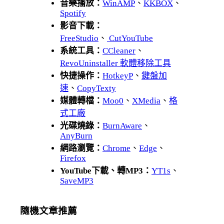
音樂播放：
WinAMP
、
KKBOX
、
Spotify
影音下載：
FreeStudio
、
CutYouTube
系統工具：
CCleaner
、
RevoUninstaller 軟體移除工具
快捷操作：
HotkeyP
、
鍵盤加
速
、
CopyTexty
媒體轉檔：
Moo0
、
XMedia
、
格
式工廠
光碟燒錄：
BurnAware
、
AnyBurn
網路瀏覽：
Chrome
、
Edge
、
Firefox
YouTube下載、轉MP3：
YT1s
、
SaveMP3
隨機文章推薦