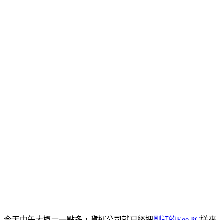
今天中午大概十一點多，貨運公司就已經把
剛訂的Eee PC
送來