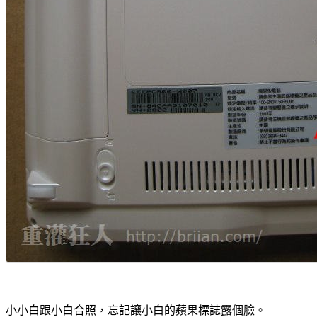
小小白跟小白合照，忘記讓小白的蘋果標誌露個臉。