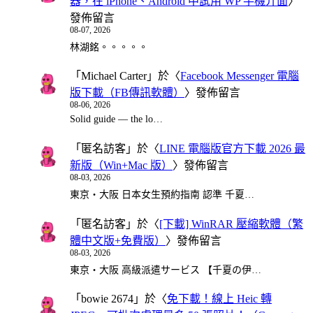
器，在 iPhone、Android 中試用 WP 手機介面
〉
發佈留言
08-07, 2026
林湖銘。。。。。
「
Michael Carter
」於〈
Facebook Messenger 電腦
版下載（FB傳訊軟體）
〉發佈留言
08-06, 2026
Solid guide — the lo…
「
匿名訪客
」於〈
LINE 電腦版官方下載 2026 最
新版（Win+Mac 版）
〉發佈留言
08-03, 2026
東京・大阪 日本女生預約指南 認準 千夏…
「
匿名訪客
」於〈
[下載] WinRAR 壓縮軟體（繁
體中文版+免費版）
〉發佈留言
08-03, 2026
東京・大阪 高級派遣サービス 【千夏の伊…
「
bowie 2674
」於〈
免下載！線上 Heic 轉