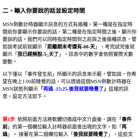
二、輸入你要說的話並設定時間
MSN倒數計時器顯示訊息的方式有兩種，第一種是在指定時
間前你要顯示你要說的話，第二種是在指定時間之後，顯示你
要說的話。我們可以同時指定時間到之前與之後兩種訊息，譬
如說考試前就顯示「
距離期末考還有-60-天
」，考完試完後就
顯示「
我已經解脫-5
–
天了
」，訊息中的數字會依照實際天數
變動。
以下僅以「事件發生前」所顯示的訊息來示範，譬如說，你希
望在晚上1:00前睡覺的話，可以透過這個MSN倒數計時器在
MSN狀態列顯示
「
再過 -15:25-後我就要睡覺了
」
這樣的訊
息，設定方法如下。
第1步
依照前面方法將軟體切換成中文介面後，請在「
事件
前
」的第一個欄位輸入計時器前面會出現的文字，如「
再
過
」。 接著在第二個欄位輸入「
後我就要睡覺了
」，這些文