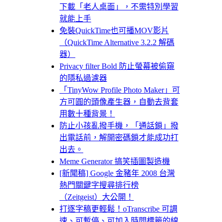
下載「老人桌面」，不需特別學習
就能上手
免裝QuickTime也可播MOV影片
（QuickTime Alternative 3.2.2 解碼
器）
Privacy filter Bold 防止螢幕被偷窺
的隱私過濾器
「TinyWow Profile Photo Maker」可
方可圓的頭像產生器，自動去背套
用數十種背景！
防止小孩亂撥手機，「通話鎖」撥
出電話前，解開密碼鎖才能成功打
出去。
Meme Generator 搞笑插圖製造機
[新聞稿] Google 金豬年 2008 台灣
熱門關鍵字搜尋排行榜
（Zeitgeist）大公開！
打逐字稿更輕鬆！oTranscribe 可調
速、可暫停、可加入時間標籤的線