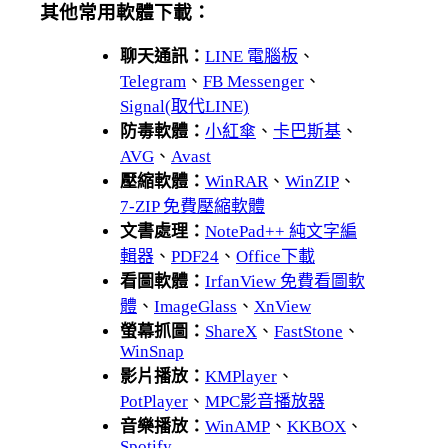
其他常用軟體下載：
聊天通訊：
LINE 電腦板
、
Telegram
、
FB Messenger
、
Signal(取代LINE)
防毒軟體：
小紅傘
、
卡巴斯基
、
AVG
、
Avast
壓縮軟體：
WinRAR
、
WinZIP
、
7-ZIP 免費壓縮軟體
文書處理：
NotePad++ 純文字編
輯器
、
PDF24
、
Office下載
看圖軟體：
IrfanView 免費看圖軟
體
、
ImageGlass
、
XnView
螢幕抓圖：
ShareX
、
FastStone
、
WinSnap
影片播放：
KMPlayer
、
PotPlayer
、
MPC影音播放器
音樂播放：
WinAMP
、
KKBOX
、
Spotify