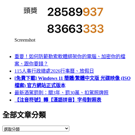
Screenshot
重要！如何防範勒索軟體綁架你的電腦、加密你的檔
案、跟你要錢？
115人事行政總處2026行事曆、放假日
[免費下載] Windows 11 簡體/繁體中文版 光碟映像 (ISO
檔案) 官方網站正式版本
最新酒駕罰則：關3年、罰30萬、扣駕照牌照
【注音符號】轉【漢語拼音】字母對照表
全部文章分類
全