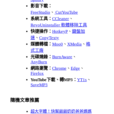
影音下載：
FreeStudio
、
CutYouTube
系統工具：
CCleaner
、
RevoUninstaller 軟體移除工具
快捷操作：
HotkeyP
、
鍵盤加
速
、
CopyTexty
媒體轉檔：
Moo0
、
XMedia
、
格
式工廠
光碟燒錄：
BurnAware
、
AnyBurn
網路瀏覽：
Chrome
、
Edge
、
Firefox
YouTube下載、轉MP3：
YT1s
、
SaveMP3
隨機文章推薦
超大字體！快幫爺爺奶奶爸爸媽媽