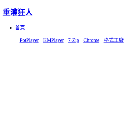
重灌狂人
Menu
Skip
首頁
to
content
PotPlayer
KMPlayer
7-Zip
Chrome
格式工廠