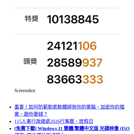
Screenshot
重要！如何防範勒索軟體綁架你的電腦、加密你的檔
案、跟你要錢？
115人事行政總處2026行事曆、放假日
[免費下載] Windows 11 簡體/繁體中文版 光碟映像 (ISO