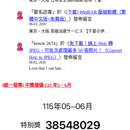
東京・大阪 日本女生預約指南 認準 千夏…
「
匿名訪客
」於〈
[下載] WinRAR 壓縮軟體（繁
體中文版+免費版）
〉發佈留言
08-03, 2026
東京・大阪 高級派遣サービス 【千夏の伊…
「
bowie 2674
」於〈
免下載！線上 Heic 轉
JPEG，可批次處理最多 50 張照片！（Convert
Heic to JPEG）
〉發佈留言
08-02, 2026
Love that I can batc…
[統一發票] 中獎號碼 115 年5、6月