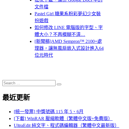
文件檔
Pastel Girl 糖果系粉彩夢幻少女裝
扮遊戲
如何修改 LINE 電腦版的字型、字
體大小？不再模糊不清…
[新聞稿]AMD Sempron™ 2100+處
理器，讓無風扇嵌入式設計進入64
位元時代
Search
Search
for:
最近更新
[統一發票] 中獎號碼 115 年 5、6月
[下載] WinRAR 壓縮軟體（繁體中文版+免費版）
UltraEdit 純文字、程式碼編輯器（繁體中文最新版）