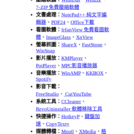
7-ZIP 免費壓縮軟體
文書處理：
NotePad++ 純文字編
輯器
、
PDF24
、
Office下載
看圖軟體：
IrfanView 免費看圖軟
體
、
ImageGlass
、
XnView
螢幕抓圖：
ShareX
、
FastStone
、
WinSnap
影片播放：
KMPlayer
、
PotPlayer
、
MPC影音播放器
音樂播放：
WinAMP
、
KKBOX
、
Spotify
影音下載：
FreeStudio
、
CutYouTube
系統工具：
CCleaner
、
RevoUninstaller 軟體移除工具
快捷操作：
HotkeyP
、
鍵盤加
速
、
CopyTexty
媒體轉檔：
Moo0
、
XMedia
、
格