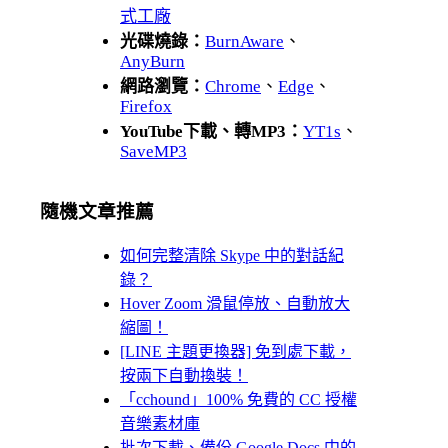
式工廠
光碟燒錄：
BurnAware
、
AnyBurn
網路瀏覽：
Chrome
、
Edge
、
Firefox
YouTube下載、轉MP3：
YT1s
、
SaveMP3
隨機文章推薦
如何完整清除 Skype 中的對話紀
錄？
Hover Zoom 滑鼠停放、自動放大
縮圖！
[LINE 主題更換器] 免到處下載，
按兩下自動換裝！
「cchound」100% 免費的 CC 授權
音樂素材庫
批次下載、備份 Google Docs 中的