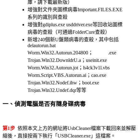
庫，請下載最新版）
增強對文件夾圖標病毒Important.FILES.EXE
系列的識別與查殺
增強對gdiplus.exe usddriver.exe等回收站圖標
病毒的查殺（可通過FolderCure查殺）
新增240個新U盤類病毒的查殺，其中包括
delautorun.bat
Worm.Win32.Autorun.204800； .exe
Trojan.Win32.DownldrU.a；useinit.exe
Worm.Win32.Autorun.jot；h4ck3v1l.vbs
Worm.Script.VBS.Autorun.ai；cao.exe
Trojan.Win32.Nodef.ihw；boot.exe
Trojan.Win32.Undef.dqr等等
一、偵測電腦是否有隨身碟病毒
第1步
依照本文上方的網址將UsbCleaner檔案下載回來並解壓
縮後，直接按兩下執行「USBCleaner.exe」這檔案。