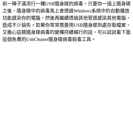
前一陣子滿流行一種USB隨身碟的病毒，只要你一插上隨身碟
之後，隨身碟中的病毒馬上會透過Windows系統中的自動播放
功能感染你的電腦，然後再繼續透過其他管道感染其他電腦，
造成不少損失。如果你常常需要用USB隨身碟到處存取檔案，
又擔心這類隨身碟病毒的變種持續橫行的話，可以試試看下面
這個免費的UsbCleaner隨身碟病毒殺毒工具。