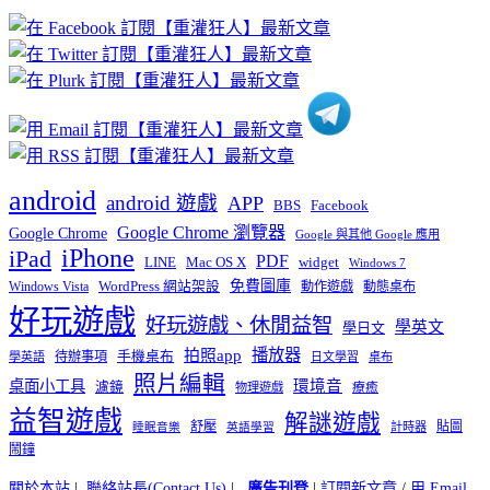
章
分
類
android
android 遊戲
APP
BBS
Facebook
Google Chrome 瀏覽器
Google Chrome
Google 與其他 Google 應用
iPhone
iPad
PDF
widget
LINE
Mac OS X
Windows 7
免費圖庫
Windows Vista
WordPress 網站架設
動作遊戲
動態桌布
好玩遊戲
好玩遊戲、休閒益智
學英文
學日文
播放器
拍照app
待辦事項
手機桌布
學英語
日文學習
桌布
照片編輯
桌面小工具
環境音
濾鏡
療癒
物理遊戲
益智遊戲
解謎遊戲
舒壓
貼圖
計時器
睡眠音樂
英語學習
鬧鐘
關於本站
|
聯絡站長(Contact Us)
|
廣告刊登
|
訂閱新文章
/
用 Email