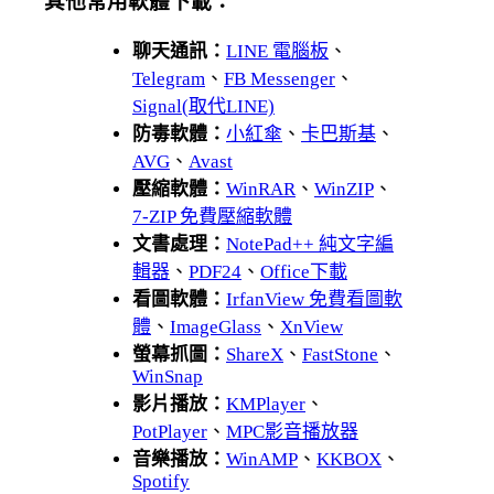
其他常用軟體下載：
聊天通訊：
LINE 電腦板
、
Telegram
、
FB Messenger
、
Signal(取代LINE)
防毒軟體：
小紅傘
、
卡巴斯基
、
AVG
、
Avast
壓縮軟體：
WinRAR
、
WinZIP
、
7-ZIP 免費壓縮軟體
文書處理：
NotePad++ 純文字編
輯器
、
PDF24
、
Office下載
看圖軟體：
IrfanView 免費看圖軟
體
、
ImageGlass
、
XnView
螢幕抓圖：
ShareX
、
FastStone
、
WinSnap
影片播放：
KMPlayer
、
PotPlayer
、
MPC影音播放器
音樂播放：
WinAMP
、
KKBOX
、
Spotify