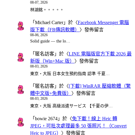
08-07, 2026
林湖銘。。。。。
「
Michael Carter
」於〈
Facebook Messenger 電腦
版下載（FB傳訊軟體）
〉發佈留言
08-06, 2026
Solid guide — the lo…
「
匿名訪客
」於〈
LINE 電腦版官方下載 2026 最
新版（Win+Mac 版）
〉發佈留言
08-03, 2026
東京・大阪 日本女生預約指南 認準 千夏…
「
匿名訪客
」於〈
[下載] WinRAR 壓縮軟體（繁
體中文版+免費版）
〉發佈留言
08-03, 2026
東京・大阪 高級派遣サービス 【千夏の伊…
「
bowie 2674
」於〈
免下載！線上 Heic 轉
JPEG，可批次處理最多 50 張照片！（Convert
Heic to JPEG）
〉發佈留言