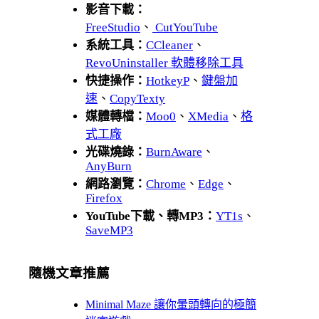
影音下載：
FreeStudio
、
CutYouTube
系統工具：
CCleaner
、
RevoUninstaller 軟體移除工具
快捷操作：
HotkeyP
、
鍵盤加
速
、
CopyTexty
媒體轉檔：
Moo0
、
XMedia
、
格
式工廠
光碟燒錄：
BurnAware
、
AnyBurn
網路瀏覽：
Chrome
、
Edge
、
Firefox
YouTube下載、轉MP3：
YT1s
、
SaveMP3
隨機文章推薦
Minimal Maze 讓你暈頭轉向的極簡