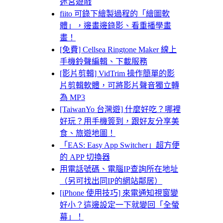
迷宮遊戲
fiito 可錄下繪製過程的「繪圖軟
體」，邊畫邊錄影、看重播學畫
畫！
[免費] Cellsea Ringtone Maker 線上
手機鈴聲編輯、下載服務
[影片剪輯] VidTrim 操作簡單的影
片剪輯軟體，可將影片聲音獨立轉
為 MP3
[TaiwanYo 台灣遊] 什麼好吃？哪裡
好玩？用手機簽到，跟好友分享美
食、旅遊地圖！
「EAS: Easy App Switcher」超方便
的 APP 切換器
用電話號碼、電腦IP查詢所在地址
（另可找出同IP的網站鄰居）
[iPhone 使用技巧] 來電通知視窗變
好小？這邊設定一下就變回「全螢
幕」！