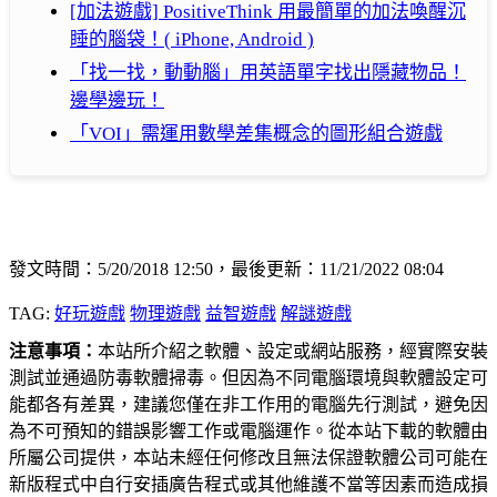
[加法遊戲] PositiveThink 用最簡單的加法喚醒沉
睡的腦袋！( iPhone, Android )
「找一找，動動腦」用英語單字找出隱藏物品！
邊學邊玩！
「VOI」需運用數學差集概念的圖形組合遊戲
發文時間：5/20/2018 12:50，最後更新：11/21/2022 08:04
TAG:
好玩遊戲
物理遊戲
益智遊戲
解謎遊戲
注意事項：
本站所介紹之軟體、設定或網站服務，經實際安裝
測試並通過防毒軟體掃毒。但因為不同電腦環境與軟體設定可
能都各有差異，建議您僅在非工作用的電腦先行測試，避免因
為不可預知的錯誤影響工作或電腦運作。從本站下載的軟體由
所屬公司提供，本站未經任何修改且無法保證軟體公司可能在
新版程式中自行安插廣告程式或其他維護不當等因素而造成損