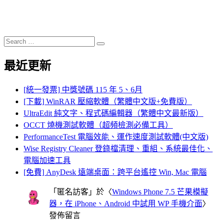
Search
Search
for:
最近更新
[統一發票] 中獎號碼 115 年 5、6月
[下載] WinRAR 壓縮軟體（繁體中文版+免費版）
UltraEdit 純文字、程式碼編輯器（繁體中文最新版）
OCCT 燒機測試軟體（超頻檢測必備工具）
PerformanceTest 電腦效能、運作速度測試軟體(中文版)
Wise Registry Cleaner 登錄檔清理、重組、系統最佳化、
電腦加速工具
[免費] AnyDesk 遠端桌面：跨平台遙控 Win, Mac 電腦
「
匿名訪客
」於〈
Windows Phone 7.5 芒果模擬
器，在 iPhone、Android 中試用 WP 手機介面
〉
發佈留言