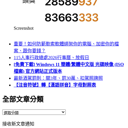
Screenshot
重要！如何防範勒索軟體綁架你的電腦、加密你的檔
案、跟你要錢？
115人事行政總處2026行事曆、放假日
[免費下載] Windows 11 簡體/繁體中文版 光碟映像 (ISO
檔案) 官方網站正式版本
最新酒駕罰則：關3年、罰30萬、扣駕照牌照
【注音符號】轉【漢語拼音】字母對照表
全部文章分類
全
部
接收新文章通知
文