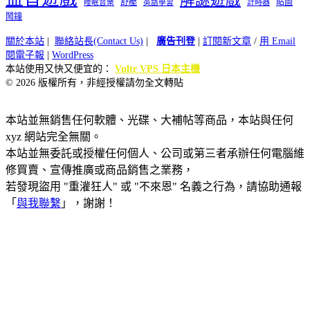
解謎遊戲
舒壓
貼圖
計時器
睡眠音樂
英語學習
鬧鐘
關於本站
|
聯絡站長(Contact Us)
|
廣告刊登
|
訂閱新文章
/
用 Email
閱電子報
|
WordPress
本站使用又快又便宜的：
Vultr VPS 日本主機
© 2026 版權所有，非經授權請勿全文轉貼
本站並無銷售任何軟體、光碟、大補帖等商品，本站與任何
xyz 網站完全無關。
本站並無委託或授權任何個人、公司或第三者承辦任何電腦維
修買賣、宣傳推廣或商品銷售之業務，
若發現盜用 "重灌狂人" 或 "不來恩" 名義之行為，請協助通報
「
與我聯繫
」，謝謝！