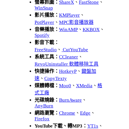
螢幕抓圖：
ShareX
、
FastStone
、
WinSnap
影片播放：
KMPlayer
、
PotPlayer
、
MPC影音播放器
音樂播放：
WinAMP
、
KKBOX
、
Spotify
影音下載：
FreeStudio
、
CutYouTube
系統工具：
CCleaner
、
RevoUninstaller 軟體移除工具
快捷操作：
HotkeyP
、
鍵盤加
速
、
CopyTexty
媒體轉檔：
Moo0
、
XMedia
、
格
式工廠
光碟燒錄：
BurnAware
、
AnyBurn
網路瀏覽：
Chrome
、
Edge
、
Firefox
YouTube下載、轉MP3：
YT1s
、