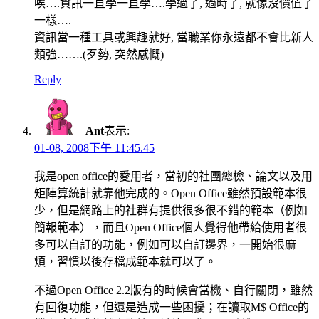
唉….資訊一直學一直學….學過了, 過時了, 就像沒價值了
一樣….
資訊當一種工具或興趣就好, 當職業你永遠都不會比新人
類強…….(歹勢, 突然感慨)
Reply
Ant
表示:
01-08, 2008下午 11:45.45
我是open office的愛用者，當初的社團總檢、論文以及用
矩陣算統計就靠他完成的。Open Office雖然預設範本很
少，但是網路上的社群有提供很多很不錯的範本（例如
簡報範本），而且Open Office個人覺得他帶給使用者很
多可以自訂的功能，例如可以自訂邊界，一開始很麻
煩，習慣以後存檔成範本就可以了。
不過Open Office 2.2版有的時候會當機、自行關閉，雖然
有回復功能，但還是造成一些困擾；在讀取M$ Office的