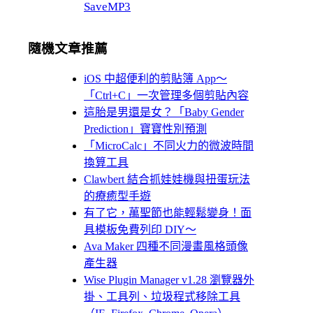
SaveMP3
隨機文章推薦
iOS 中超便利的剪貼簿 App～
「Ctrl+C」一次管理多個剪貼內容
這胎是男還是女？「Baby Gender
Prediction」寶寶性別預測
「MicroCalc」不同火力的微波時間
換算工具
Clawbert 結合抓娃娃機與扭蛋玩法
的療癒型手遊
有了它，萬聖節也能輕鬆變身！面
具模板免費列印 DIY～
Ava Maker 四種不同漫畫風格頭像
產生器
Wise Plugin Manager v1.28 瀏覽器外
掛、工具列、垃圾程式移除工具