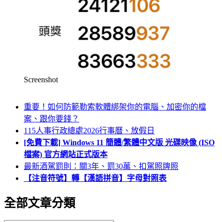
Screenshot
重要！如何防範勒索軟體綁架你的電腦、加密你的檔
案、跟你要錢？
115人事行政總處2026行事曆、放假日
[免費下載] Windows 11 簡體/繁體中文版 光碟映像 (ISO
檔案) 官方網站正式版本
最新酒駕罰則：關3年、罰30萬、扣駕照牌照
【注音符號】轉【漢語拼音】字母對照表
全部文章分類