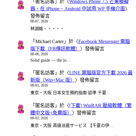
「
匿名訪客
」於〈
Windows Phone 7.5 芒果模擬
器，在 iPhone、Android 中試用 WP 手機介面
〉
發佈留言
08-07, 2026
林湖銘。。。。。
「
Michael Carter
」於〈
Facebook Messenger 電腦
版下載（FB傳訊軟體）
〉發佈留言
08-06, 2026
Solid guide — the lo…
「
匿名訪客
」於〈
LINE 電腦版官方下載 2026 最
新版（Win+Mac 版）
〉發佈留言
08-03, 2026
東京・大阪 日本女生預約指南 認準 千夏…
「
匿名訪客
」於〈
[下載] WinRAR 壓縮軟體（繁
體中文版+免費版）
〉發佈留言
08-03, 2026
東京・大阪 高級派遣サービス 【千夏の伊…