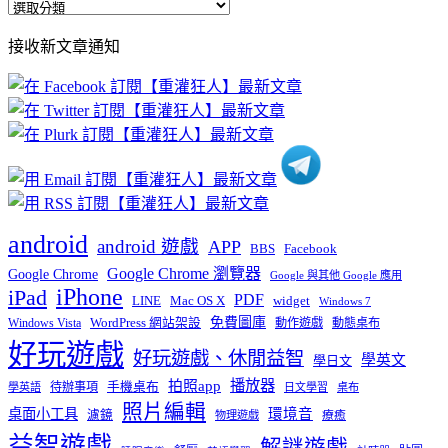
全
部
接收新文章通知
文
章
分
類
android
android 遊戲
APP
BBS
Facebook
Google Chrome 瀏覽器
Google Chrome
Google 與其他 Google 應用
iPhone
iPad
PDF
widget
LINE
Mac OS X
Windows 7
免費圖庫
Windows Vista
WordPress 網站架設
動作遊戲
動態桌布
好玩遊戲
好玩遊戲、休閒益智
學英文
學日文
播放器
拍照app
待辦事項
手機桌布
學英語
日文學習
桌布
照片編輯
桌面小工具
環境音
濾鏡
療癒
物理遊戲
益智遊戲