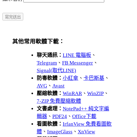
其他常用軟體下載：
聊天通訊：
LINE 電腦板
、
Telegram
、
FB Messenger
、
Signal(取代LINE)
防毒軟體：
小紅傘
、
卡巴斯基
、
AVG
、
Avast
壓縮軟體：
WinRAR
、
WinZIP
、
7-ZIP 免費壓縮軟體
文書處理：
NotePad++ 純文字編
輯器
、
PDF24
、
Office下載
看圖軟體：
IrfanView 免費看圖軟
體
、
ImageGlass
、
XnView